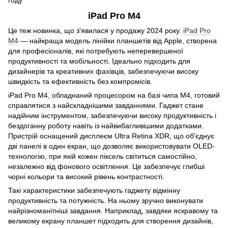
iPad Pro M4
Це теж новинка, що з'явилася у продажу 2024 року.
iPad Pro
M4
— найкраща модель лінійки планшетів від Apple, створена
для професіоналів, які потребують неперевершеної
продуктивності та мобільності. Ідеально підходить для
дизайнерів та креативних фахівців, забезпечуючи високу
швидкість та ефективність без компромісів.
iPad Pro M4, обладнаний процесором на базі чипа M4, готовий
справлятися з найскладнішими завданнями. Гаджет стане
надійним інструментом, забезпечуючи високу продуктивність і
бездоганну роботу навіть із найвибагливішими додатками.
Пристрій оснащений дисплеєм Ultra Retina XDR, що об'єднує
дві панелі в один екран, що дозволяє використовувати OLED-
технологію, при якій кожен піксель світиться самостійно,
незалежно від фонового освітлення. Це забезпечує глибші
чорні кольори та високий рівень контрастності.
Такі характеристики забезпечують гаджету відмінну
продуктивність та потужність. На ньому зручно виконувати
найрізноманітніші завдання. Наприклад, завдяки яскравому та
великому екрану планшет підходить для створення дизайнів,