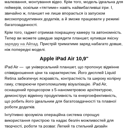
малювання, монтування відео. Крім того, модель ідеальна для
геймерів, оскільки «тягтиме» навіть найвибагливіші ігри. І,
звичайно ж, планшет не лише впорається із запуском
високопродуктивних додатків, а й зможе працювати у режимі
багатозадачності.
Крім того, гаджет отримав покращену камеру та автономність.
Тепер ви можете швидше зарядити планшет, купивши якісну
зарядку на Айпад
. Пристрій триматиме заряд набагато довше,
ніж попередні моделі.
Apple iPad Air 10,9"
iPad Air — це універсальний планшет, що пропонує відмінне
співвідношення ціни та характеристик. Його дисплей Liquid
Retina забезпечує яскравість, контрастність та широку колірну
гаму, створюючи приголомшливу візуалізацію. iPad Air,
оснащений процесором з 5-нанометровою архітектурою,
демонструє відмінну продуктивність та енергоефективність,
що робить його ідеальним для багатозадачності та плавної
роботи додатків.
Інтуїтивно зрозуміла операційна система спрощує
використання пристрою та надає безліч можливостей для
творчості, роботи та розваг. Легкий та стильний дизайн