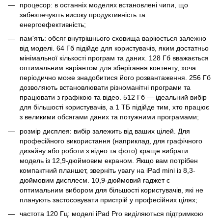
процесор: в останніх моделях встановлені чипи, що
забезпечують високу продуктивність та
енергоефективність;
пам'ять: обсяг внутрішнього сховища варіюється залежно
від моделі. 64 Гб підійде для користувачів, яким достатньо
мінімальної кількості програм та даних. 128 Гб вважається
оптимальним варіантом для зберігання контенту, хоча
періодично може знадобитися його розвантаження. 256 Гб
дозволяють встановлювати різноманітні програми та
працювати з графікою та відео. 512 Гб — ідеальний вибір
для більшості користувачів, а 1 ТБ підійде тим, хто працює
з великими обсягами даних та потужними програмами;
розмір дисплея: вибір залежить від ваших цілей. Для
професійного використання (наприклад, для графічного
дизайну або роботи з відео та фото) краще вибрати
модель із 12,9-дюймовим екраном. Якщо вам потрібен
компактний планшет, зверніть увагу на iPad mini із 8,3-
дюймовим дисплеєм. 10,9-дюймовий гаджет є
оптимальним вибором для більшості користувачів, які не
планують застосовувати пристрій у професійних цілях;
частота 120 Гц: моделі iPad Pro виділяються підтримкою