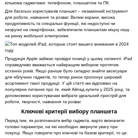
кількома гаджетами: телефоном, планшетом та ПК.
Для багатьох користувачів планшет – незамінний інструмент
для роботи, навчання та розваг. Великі екрани, висока
продуктивність та спеціальні функції, які недоступні чи
незручні на смартфонах, забезпечили планшетам міцну нішу
на ринку мобільної електроніки.
Продукція Apple займає провідні позиції у цьому сегменті. iPad
справедливо вважається найкращим вибором протягом
останніх років. Якщо раніше було складно знайти аксесуари
для яблучних гаджетів, то тепер ринок пропонує широкий
асортимент такої продукції. У цій статті ми відповімо на
популярне питання про те, який Айпад купити у 2025 році, та
допоможемо користувачам вибрати ідеальний пристрій для
роботи, творчості, навчання та розваг.
Ключові критерії вибору планшета
Перед тим, як розпочинати вибір гаджета, варто визначити
головні параметри, на які необхідно звернути увагу при
покупці. Якщо говорити про ключові та базові критерії, то це: