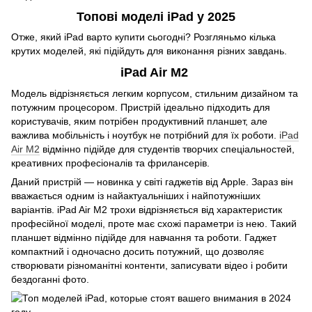
Топові моделі iPad у 2025
Отже, який iPad варто купити сьогодні? Розгляньмо кілька
крутих моделей, які підійдуть для виконання різних завдань.
iPad Air M2
Модель відрізняється легким корпусом, стильним дизайном та
потужним процесором. Пристрій ідеально підходить для
користувачів, яким потрібен продуктивний планшет, але
важлива мобільність і ноутбук не потрібний для їх роботи.
iPad
Air M2
відмінно підійде для студентів творчих спеціальностей,
креативних професіоналів та фрилансерів.
Даний пристрій — новинка у світі гаджетів від Apple. Зараз він
вважається одним із найактуальніших і найпотужніших
варіантів. iPad Air M2 трохи відрізняється від характеристик
професійної моделі, проте має схожі параметри із нею. Такий
планшет відмінно підійде для навчання та роботи. Гаджет
компактний і одночасно досить потужний, що дозволяє
створювати різноманітні контенти, записувати відео і робити
бездоганні фото.