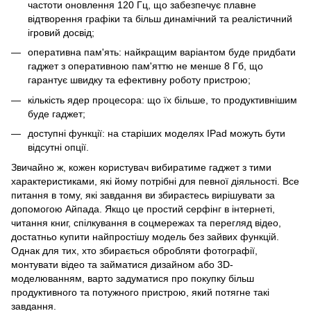
частоти оновлення 120 Гц, що забезпечує плавне
відтворення графіки та більш динамічний та реалістичний
ігровий досвід;
оперативна пам'ять: найкращим варіантом буде придбати
гаджет з оперативною пам'яттю не менше 8 Гб, що
гарантує швидку та ефективну роботу пристрою;
кількість ядер процесора: що їх більше, то продуктивнішим
буде гаджет;
доступні функції: на старіших моделях IPad можуть бути
відсутні опції.
Звичайно ж, кожен користувач вибиратиме гаджет з тими
характеристиками, які йому потрібні для певної діяльності. Все
питання в тому, які завдання ви збираєтесь вирішувати за
допомогою Айпада. Якщо це простий серфінг в інтернеті,
читання книг, спілкування в соцмережах та перегляд відео,
достатньо купити найпростішу модель без зайвих функцій.
Однак для тих, хто збирається обробляти фотографії,
монтувати відео та займатися дизайном або 3D-
моделюванням, варто задуматися про покупку більш
продуктивного та потужного пристрою, який потягне такі
завдання.