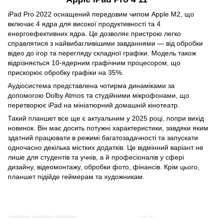
iPad Pro 2022 оснащений передовим чипом Apple M2, що
включає 4 ядра для високої продуктивності та 4
енергоефективних ядра. Це дозволяє пристрою легко
справлятися з найвибагливішими завданнями — від обробки
відео до ігор та перегляду складної графіки. Модель також
відрізняється 10-ядерним графічним процесором, що
прискорює обробку графіки на 35%.
Аудіосистема представлена ​​чотирма динаміками за
допомогою Dolby Atmos та студійними мікрофонами, що
перетворює iPad на мініатюрний домашній кінотеатр.
Такий планшет все ще є актуальним у 2025 році, попри вихід
новинок. Він має досить потужні характеристики, завдяки яким
здатний працювати в режимі багатозадачності та запускати
одночасно декілька містких додатків. Це відмінний варіант не
лише для студентів та учнів, а й професіоналів у сфері
дизайну, відеомонтажу, обробки фото, фінансів. Крім цього,
планшет підійде геймерам та художникам.