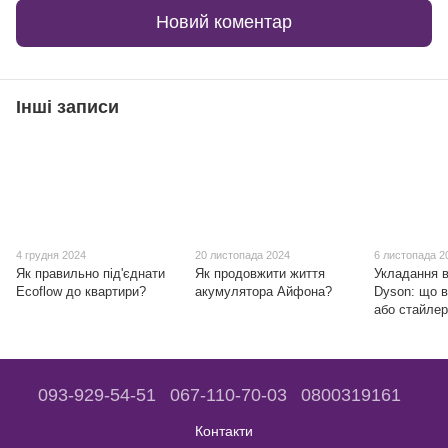
Новий коментар
Інші записи
4 грудня 2024
20 листопада 2024
6 листопада 2
Як правильно під'єднати
Як продовжити життя
Укладання 
Ecoflow до квартири?
акумулятора Айфона?
Dyson: що 
або стайле
093-929-54-51
067-110-70-03
0800319161
Контакти