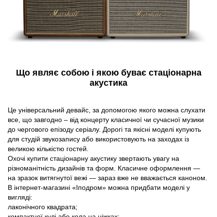
Що являє собою і якою буває стаціонарна
акустика
Це універсальний девайс, за допомогою якого можна слухати
все, що завгодно – від концерту класичної чи сучасної музики
до чергового епізоду серіалу. Дорогі та якісні моделі купують
для студій звукозапису або використовують на заходах із
великою кількістю гостей.
Охочі купити стаціонарну акустику звертають увагу на
різноманітність дизайнів та форм. Класичне оформлення —
на зразок витягнутої вежі — зараз вже не вважається каноном.
В інтернет-магазині «Іподром» можна придбати моделі у
вигляді:
лаконічного квадрата;
компактної кулі або кола на ніжках;