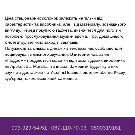
Ціна стаціонарних колонок залежить не тільки від
характеристик та виробника, але і від матеріалу, зовнішнього
вигляду. Перед покупкою гаджета, визначтеся для чого він
потрібен: прослуховування музики вдома, ігор, домашнього
кінотеатру, великих заходів, закладів.
Потужність та кількість динаміків теж важливі, особливо для
поціновувачів якісного звучання. В інтернет-магазині
«Іподром» продаються колонки від таких відомих виробників,
як Apple, JBL, Marshall та інших. Замовити будь-яку з них
зручно з доставкою по Україні.Новою Поштою» або по Києву
кур'єром, також можливий самовивіз.
093-929-54-51
067-110-70-03
0800319161