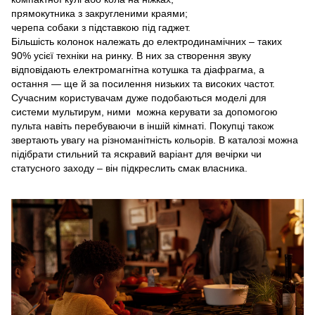
прямокутника з закругленими краями;
черепа собаки з підставкою під гаджет.
Більшість колонок належать до електродинамічних – таких
90% усієї техніки на ринку. В них за створення звуку
відповідають електромагнітна котушка та діафрагма, а
остання — ще й за посилення низьких та високих частот.
Сучасним користувачам дуже подобаються моделі для
системи мультирум, ними можна керувати за допомогою
пульта навіть перебуваючи в іншій кімнаті. Покупці також
звертають увагу на різноманітність кольорів. В каталозі можна
підібрати стильний та яскравий варіант для вечірки чи
статусного заходу – він підкреслить смак власника.