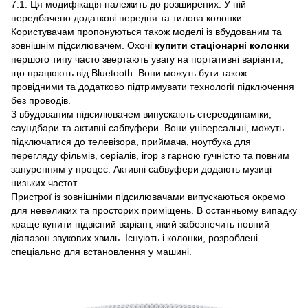
7.1. Ця модифікація належить до розширених. У ній
передбачено додаткові передня та тилова колонки.
Користувачам пропонуються також моделі із вбудованим та
зовнішнім підсилювачем. Охочі
купити стаціонарні колонки
першого типу часто звертають увагу на портативні варіанти,
що працюють від Bluetooth. Вони можуть бути також
провідними та додатково підтримувати технології підключення
без проводів.
З вбудованим підсилювачем випускають стереодинаміки,
саундбари та активні сабвуфери. Вони універсальні, можуть
підключатися до телевізора, приймача, ноутбука для
перегляду фільмів, серіалів, ігор з гарною гучністю та повним
зануренням у процес. Активні сабвуфери додають музиці
низьких частот.
Пристрої із зовнішніми підсилювачами випускаються окремо
для невеликих та просторих приміщень. В останньому випадку
краще купити підвісний варіант, який забезпечить повний
діапазон звукових хвиль. Існують і колонки, розроблені
спеціально для встановлення у машині.