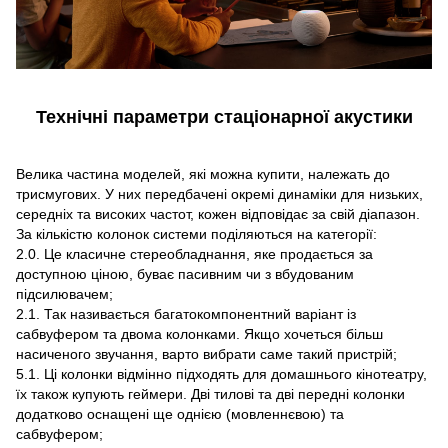
Технічні параметри стаціонарної акустики
Велика частина моделей, які можна купити, належать до
трисмугових. У них передбачені окремі динаміки для низьких,
середніх та високих частот, кожен відповідає за свій діапазон.
За кількістю колонок системи поділяються на категорії:
2.0. Це класичне стереобладнання, яке продається за
доступною ціною, буває пасивним чи з вбудованим
підсилювачем;
2.1. Так називається багатокомпонентний варіант із
сабвуфером та двома колонками. Якщо хочеться більш
насиченого звучання, варто вибрати саме такий пристрій;
5.1. Ці колонки відмінно підходять для домашнього кінотеатру,
їх також купують геймери. Дві тилові та дві передні колонки
додатково оснащені ще однією (мовленнєвою) та
сабвуфером;