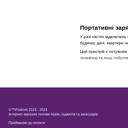
Портативні заря
У разі частих відключен
будинку, дачі, квартири ч
Цей пристрій є потужним
телевізор та іншу побутов
Як працює порт
Цей пристрій поєднує в 
доведеться заправляти бе
побутової техніки.
Портативна зарядна станц
©™iPodrom 2015 - 2024
генераторів. Цей прилад н
Інтернет-магазин техніки Apple, гаджетів та аксесуарів
можна брати із собою на 
Приймаємо до оплати