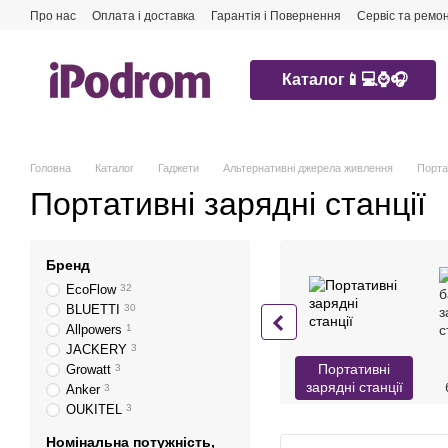
Перейти до основного контенту
Про нас
Оплата і доставка
Гарантія і Повернення
Сервіс та ремо
Каталог📱💻⌚️🎧
Головна
Каталог
Гаджети
Альтернативні джерела живлення
Портат
Портативні зарядні станції
Бренд
EcoFlow
32
BLUETTI
30
Allpowers
1
JACKERY
3
Портативні
Growatt
3
зарядні станції
Anker
3
OUKITEL
3
Номінальна потужність,