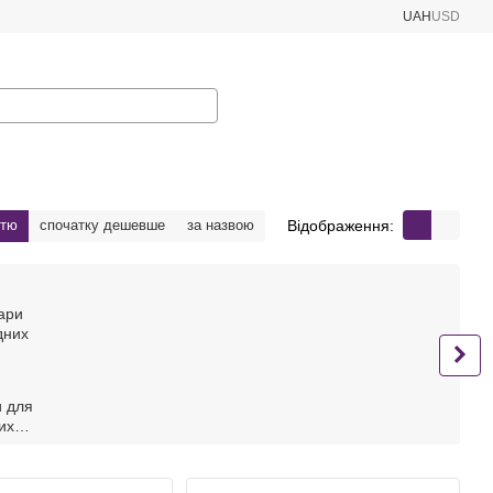
UAH
USD
Відображення:
стю
спочатку дешевше
за назвою
и для
их
й