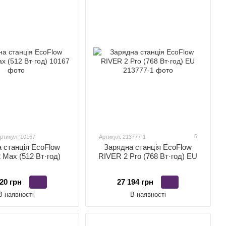
5
ртикул: 10167
Артикул: 213777-1
 станція EcoFlow
Зарядна станція EcoFlow
 Max (512 Вт·год)
RIVER 2 Pro (768 Вт·год) EU
20 грн
27 194 грн
В наявності
В наявності