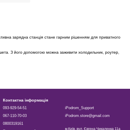
тативна зарядна станція стане гарним рішенням для приватного
шета. З його допомогою можна заживити холодильник, роутер,
блення електрики необхідне паливо, зарядну станцію не
улятор, енергії якого достатньо для живлення гаджетів та
Контактна інформація
093-929-54-51
iPodrom_Support
 вихлопами на відміну від бензинових та дизельних
оскільки він відрізняється компактними розмірами. Пристрій
067-110-70-03
iPodrom.store@gmail.com
0800319161
м.Київ, вул. Євгена Чикаленка 11а