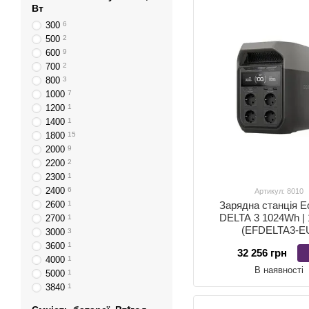
Вт
300
6
500
2
600
9
700
2
800
3
1000
7
1200
1
1400
1
1800
15
2000
9
2200
2
2300
1
2400
6
Артикул: 8010
2600
1
Зарядна станція E
DELTA 3 1024Wh |
2700
1
(EFDELTA3-E
3000
3
3600
1
32 256 грн
4000
1
В наявності
5000
1
3840
1