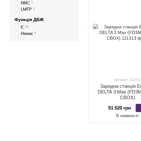
NMC
1
LMFP
1
Функція ДБЖ
Є
53
Немає
5
Артикул: 111313
Зарядна станція E
DELTA 3 Max (FD3
CBOX)
51 520 грн
В наявності