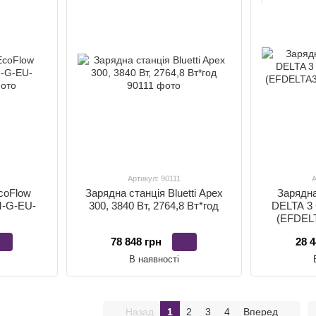
Артикул: 90111
А
coFlow
Зарядна станція Bluetti Apex
Зарядна
M-G-EU-
300, 3840 Вт, 2764,8 Вт*год
DELTA 3 
(EFDEL
78 848 грн
28 4
В наявності
Назад
1
2
3
4
Вперед