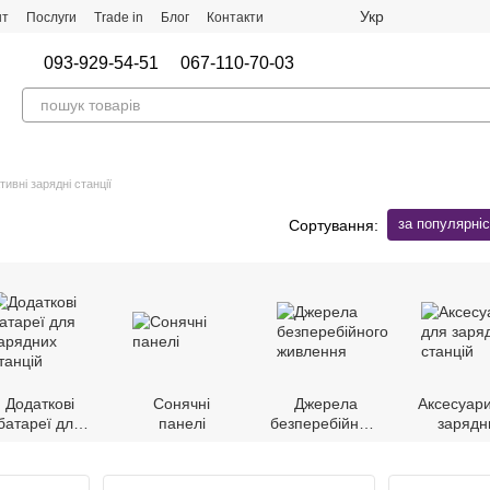
Укр
нт
Послуги
Trade in
Блог
Контакти
093-929-54-51
067-110-70-03
ивні зарядні станції
за популярні
Сортування:
Додаткові
Сонячні
Джерела
Аксесуар
батареї для
панелі
безперебійного
зарядн
зарядних
живлення
станці
станцій