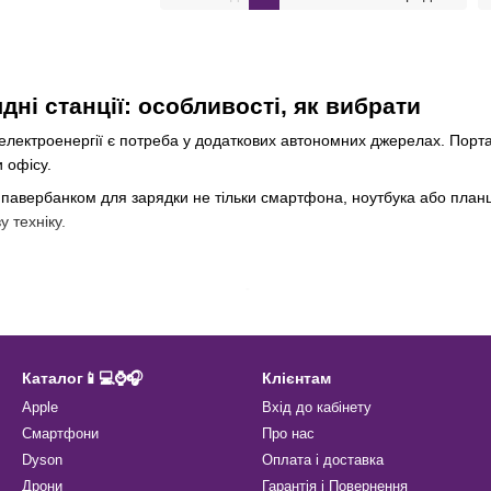
дні станції: особливості, як вибрати
ь електроенергії є потреба у додаткових автономних джерелах. Пор
и офісу.
 павербанком для зарядки не тільки смартфона, ноутбука або план
у техніку.
ативна електростанція
собі переваги павербанка та генератора. Якщо останньому для виро
нзином або дизелем. Її головним робочим елементом є місткий акум
Каталог📱💻⌚️🎧
Клієнтам
Apple
Вхід до кабінету
ія для дому не займає багато місця та не псує повітря токсичними
Смартфони
Про нас
е гуде, його легко переносити з місця на місце і ставити будь-де, 
Dyson
Оплата і доставка
природу, на відпочинок із наметами.
Дрони
Гарантія і Повернення