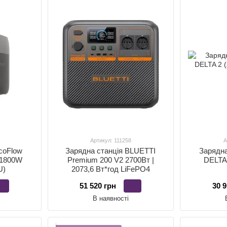
Артикул: 111258
А
coFlow
Зарядна станція BLUETTI
Зарядна
 1800W
Premium 200 V2 2700Вт |
DELTA
U)
2073,6 Вт*год LiFePO4
51 520 грн
30 9
В наявності