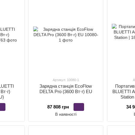
Артикул: 10080-1
А
LUETTI
Зарядна станція EcoFlow
Портатив
Вт·г)
DELTA Pro (3600 Вт·г) EU
BLUETTI A
U)
Statio
87 808 грн
34 9
В наявності