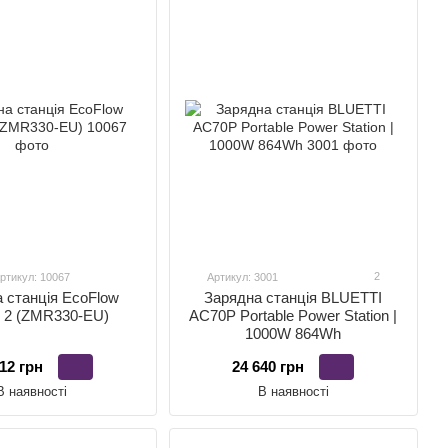
2
ртикул: 10067
Артикул: 3001
 станція EcoFlow
Зарядна станція BLUETTI
 2 (ZMR330-EU)
AC70P Portable Power Station |
1000W 864Wh
12 грн
24 640 грн
В наявності
В наявності