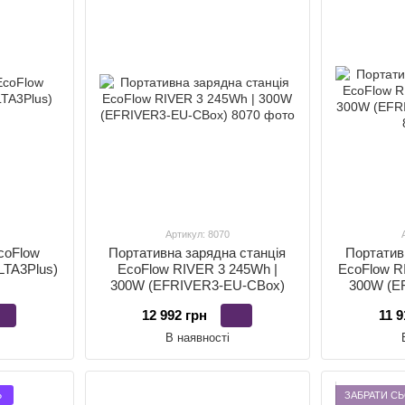
Артикул: 8070
coFlow
Портативна зарядна станція
Портатив
LTA3Plus)
EcoFlow RIVER 3 245Wh |
EcoFlow R
300W (EFRIVER3-EU-CBox)
300W (E
12 992 грн
11 9
В наявності
Ь
ЗАБРАТИ СЬ