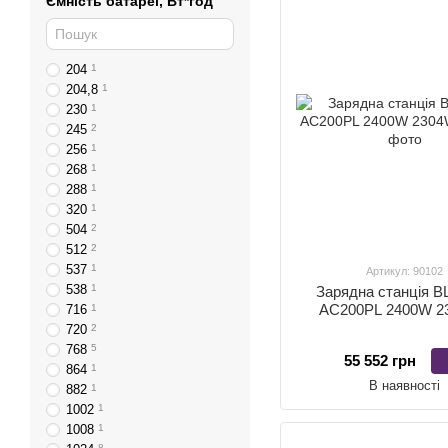
Ємність батареї, Вт*год
204
1
204,8
1
230
1
245
2
256
1
268
1
288
1
320
1
504
2
512
2
537
1
Артикул: 90102
538
1
Зарядна станція B
AC200PL 2400W 2
716
1
720
2
768
5
55 552 грн
864
1
В наявності
882
1
1002
1
1008
1
8