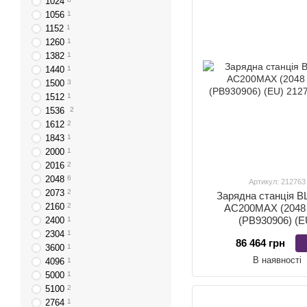
1024
1056
1
1152
1
1260
1
1382
1
1440
1
1500
3
1512
1
1536
2
1612
2
1843
1
2000
1
2016
2
2048
6
Артикул: 212763
2073
2
Зарядна станція B
2160
2
AC200MAX (2048 
(PB930906) (E
2400
1
2304
1
86 464 грн
3600
1
В наявності
4096
1
5000
1
5100
2
2764
1