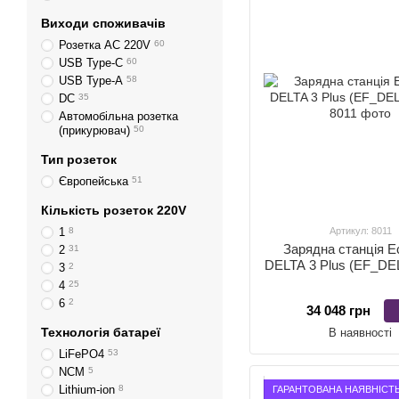
Виходи споживачів
Розетка AC 220V
60
USB Type-C
60
USB Type-A
58
DC
35
Автомобільна розетка
(прикурювач)
50
Тип розеток
Європейська
51
Кількість розеток 220V
1
8
Артикул: 8011
Зарядна станція E
2
31
DELTA 3 Plus (EF_DE
3
2
4
25
6
2
34 048 грн
Технологія батареї
В наявності
LiFePO4
53
NCM
5
Lithium-ion
8
ГАРАНТОВАНА НАЯВНІСТ