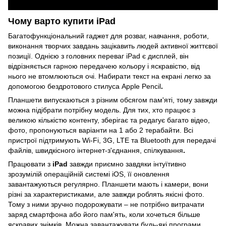
Чому варто купити iPad
Багатофункціональний гаджет для розваг, навчання, роботи,
виконання творчих завдань зацікавить людей активної життєвої
позиції. Однією з головних переваг iPad є дисплей, він
відрізняється гарною передачею кольору і яскравістю, від
нього не втомлюються очі. Набирати текст на екрані легко за
допомогою бездротового стилуса Apple Pencil
.
Планшети випускаються з різним обсягом пам'яті, тому завжди
можна підібрати потрібну модель. Для тих, хто працює з
великою кількістю контенту, зберігає та редагує багато відео,
фото, пропонуються варіанти на 1 або 2 терабайти. Всі
пристрої підтримують Wi-Fi, 3G, LTE та Bluetooth для передачі
файлів, швидкісного інтернет-з'єднання, спілкування
.
Працювати з
iPad
завжди приємно завдяки інтуїтивно
зрозумілій операційній системі iOS, її оновлення
завантажуються регулярно. Планшети мають і камери, вони
різні за характеристиками, але завжди роблять якісні фото.
Тому з ними зручно подорожувати – не потрібно витрачати
заряд смартфона або його пам'ять, коли хочеться більше
яскравих знімків. Можна завантажувати будь-які програми,