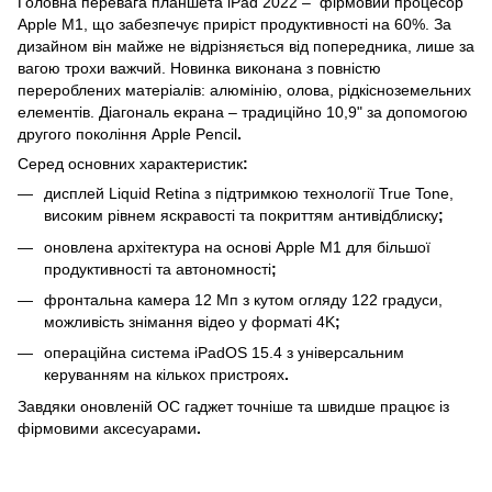
Головна перевага планшета iPad 2022 – фірмовий процесор
Apple M1, що забезпечує приріст продуктивності на 60%. За
дизайном він майже не відрізняється від попередника, лише за
вагою трохи важчий. Новинка виконана з повністю
перероблених матеріалів: алюмінію, олова, рідкісноземельних
елементів. Діагональ екрана – традиційно 10,9" за допомогою
другого покоління Apple Pencil
.
Серед основних характеристик
:
дисплей Liquid Retina з підтримкою технології True Tone,
високим рівнем яскравості та покриттям антивідблиску
;
оновлена ​​архітектура на основі Apple M1 для більшої
продуктивності та автономності
;
фронтальна камера 12 Мп з кутом огляду 122 градуси,
можливість знімання відео у форматі 4K
;
операційна система iPadOS 15.4 з універсальним
керуванням на кількох пристроях
.
Завдяки оновленій ОС гаджет точніше та швидше працює із
фірмовими аксесуарами
.