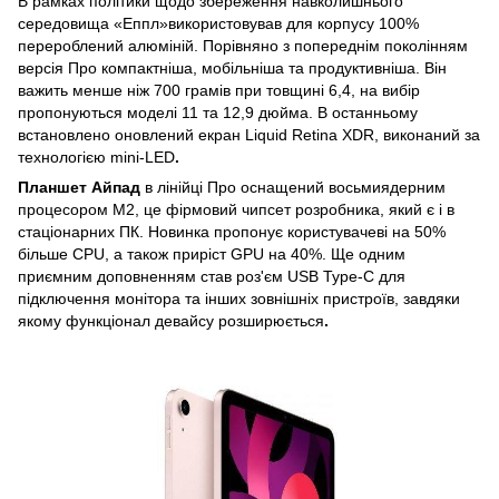
В рамках політики щодо збереження навколишнього
середовища «Еппл»використовував для корпусу 100%
перероблений алюміній. Порівняно з попереднім поколінням
версія Про компактніша, мобільніша та продуктивніша. Він
важить менше ніж 700 грамів при товщині 6,4, на вибір
пропонуються моделі 11 та 12,9 дюйма. В останньому
встановлено оновлений екран Liquid Retina XDR, виконаний за
технологією mini-LED
.
Планшет Айпад
в лінійці Про оснащений восьмиядерним
процесором M2, це фірмовий чипсет розробника, який є і в
стаціонарних ПК. Новинка пропонує користувачеві на 50%
більше CPU, а також приріст GPU на 40%. Ще одним
приємним доповненням став роз'єм USB Type-C для
підключення монітора та інших зовнішніх пристроїв, завдяки
якому функціонал девайсу розширюється
.