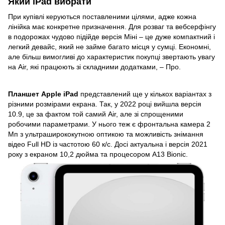
Який iPad вибрати
При купівлі керуються поставленими цілями, адже кожна
лінійка має конкретне призначення. Для розваг та вебсерфінгу
в подорожах чудово підійде версія Міні – це дуже компактний і
легкий девайс, який не займе багато місця у сумці. Економні,
але більш вимогливі до характеристик покупці звертають увагу
на Air, які працюють зі складними додатками, – Про.
Планшет Apple iPad
представлений ще у кількох варіантах з
різними розмірами екрана. Так, у 2022 році вийшла версія
10.9, це за фактом той самий Air, але зі спрощеними
робочими параметрами. У нього теж є фронтальна камера 2
Мп з ультраширококутною оптикою та можливість знімання
відео Full HD із частотою 60 к/с. Досі актуальна і версія 2021
року з екраном 10,2 дюйма та процесором A13 Bionic.