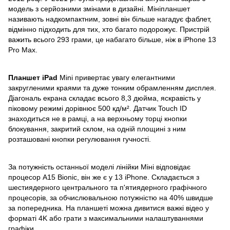
модель з серйозними змінами в дизайні. Мініпланшет
називають надкомпактним, зовні він більше нагадує фаблет,
відмінно підходить для тих, хто багато подорожує. Пристрій
важить всього 293 грами, це набагато більше, ніж в iPhone 13
Pro Max.
Планшет iPad
Mini привертає увагу елегантними
закругленими краями та дуже тонким обрамленням дисплея.
Діагональ екрана складає всього 8,3 дюйма, яскравість у
піковому режимі дорівнює 500 кд/м². Датчик Touch ID
знаходиться не в рамці, а на верхньому торці кнопки
блокування, закритий склом, на одній площині з ним
розташовані кнопки регулювання гучності.
За потужність останньої моделі лінійки Міні відповідає
процесор A15 Bionic, він же є у 13 iPhone. Складається з
шестиядерного центрального та п'ятиядерного графічного
процесорів, за обчислювальною потужністю на 40% швидше
за попередника. На планшеті можна дивитися важкі відео у
форматі 4K або грати з максимальними налаштуваннями
графіки
.