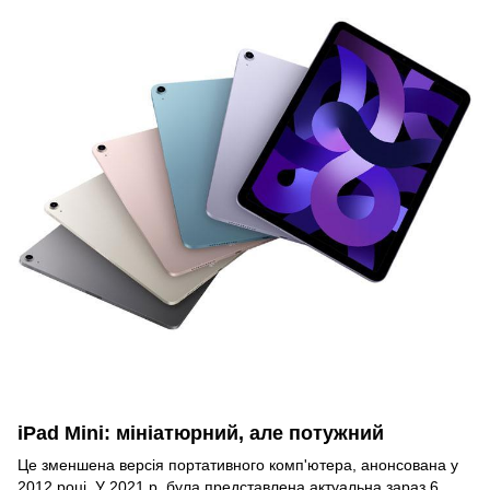
iPad Mini: мініатюрний, але потужний
Це зменшена версія портативного комп'ютера, анонсована у
2012 році. У 2021 р. була представлена ​​актуальна зараз 6