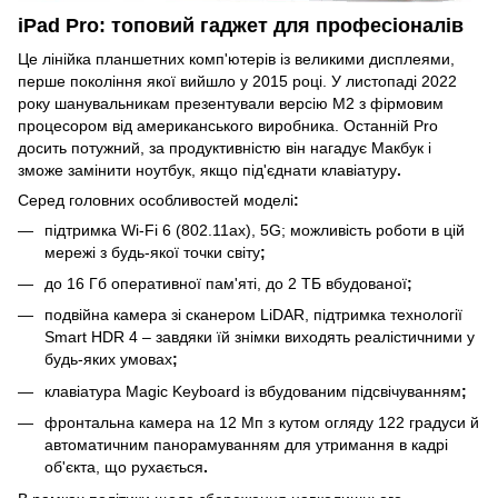
iPad Pro: топовий гаджет для професіоналів
Це лінійка планшетних комп'ютерів із великими дисплеями,
перше покоління якої вийшло у 2015 році. У листопаді 2022
року шанувальникам презентували версію M2 з фірмовим
процесором від американського виробника. Останній Pro
досить потужний, за продуктивністю він нагадує Макбук і
зможе замінити ноутбук, якщо під'єднати клавіатуру
.
Серед головних особливостей моделі
:
підтримка Wi-Fi 6 (802.11ax), 5G; можливість роботи в цій
мережі з будь-якої точки світу
;
до 16 Гб оперативної пам'яті, до 2 ТБ вбудованої
;
подвійна камера зі сканером LiDAR, підтримка технології
Smart HDR 4 – завдяки їй знімки виходять реалістичними у
будь-яких умовах
;
клавіатура Magic Keyboard із вбудованим підсвічуванням
;
фронтальна камера на 12 Мп з кутом огляду 122 градуси й
автоматичним панорамуванням для утримання в кадрі
об'єкта, що рухається
.