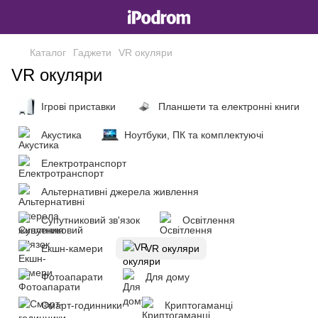
Каталог
Гаджети
VR окуляри
VR окуляри
Ігрові приставки
Планшети та електронні книги
Акустика
Ноутбуки, ПК та комплектуючі
Електротранспорт
Альтернативні джерела живлення
Супутниковий зв'язок
Освітлення
Екшн-камери
VR окуляри
Фотоапарати
Для дому
Смарт-годинники
Криптогаманці