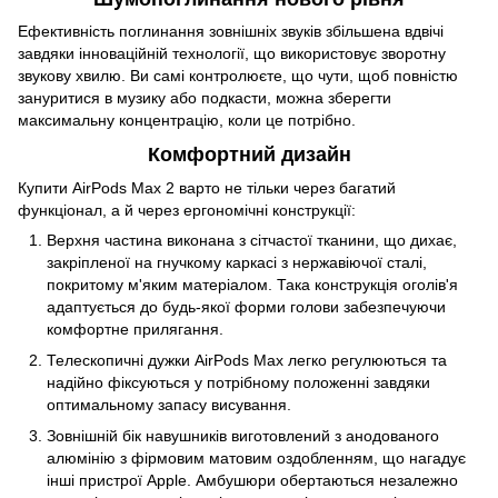
Ефективність поглинання зовнішніх звуків збільшена вдвічі
завдяки інноваційній технології, що використовує зворотну
звукову хвилю. Ви самі контролюєте, що чути, щоб повністю
зануритися в музику або подкасти, можна зберегти
максимальну концентрацію, коли це потрібно.
Комфортний дизайн
Купити AirPods Max 2 варто не тільки через багатий
функціонал, а й через ергономічні конструкції:
Верхня частина виконана з сітчастої тканини, що дихає,
закріпленої на гнучкому каркасі з нержавіючої сталі,
покритому м'яким матеріалом. Така конструкція оголів'я
адаптується до будь-якої форми голови забезпечуючи
комфортне прилягання.
Телескопичні дужки AirPods Max легко регулюються та
надійно фіксуються у потрібному положенні завдяки
оптимальному запасу висування.
Зовнішній бік навушників виготовлений ​​з анодованого
алюмінію з фірмовим матовим оздобленням, що нагадує
інші пристрої Apple. Амбушюри обертаються незалежно