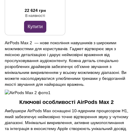
22 624 грн
В наявності
Купити
AirPods Max 2 — нове покоління навушників з широкими
можливостями для користувачів. Гаджет відтворює звук з
якісною деталізацією і дарує неймовірні враження від
прослуховування аудіоконтенту. Кожна деталь спеціально
розроблених драйверів забезпечує об'ємне звучання з
мінімальним викривленням у всьому можливому діапазоні. Ви
можете насолоджуватися улюбленими треками у бездоганній
якості звучання для найкращих вражень.
Ключові особливості AirPods Max 2
Амбушюри AirPods Max оснащені 10-ядерним процесором H1,
який забезпечує неймовірно точне відтворення звуку у чутному
діапазоні. Мінімальні викривлення, активне шумопоглинання
та інтеграція в екосистему Apple створюють унікальний досвід.