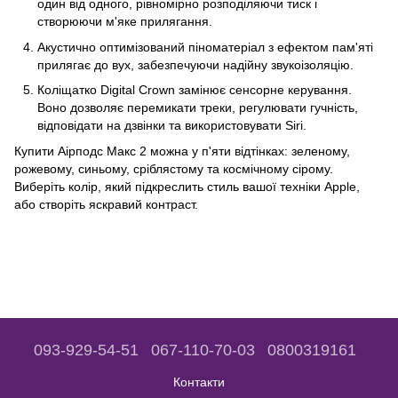
один від одного, рівномірно розподіляючи тиск і
створюючи м'яке прилягання.
Акустично оптимізований піноматеріал з ефектом пам'яті
прилягає до вух, забезпечуючи надійну звукоізоляцію.
Коліщатко Digital Crown замінює сенсорне керування.
Воно дозволяє перемикати треки, регулювати гучність,
відповідати на дзвінки та використовувати Siri.
Купити Аірподс Макс 2 можна у п'яти відтінках: зеленому,
рожевому, синьому, сріблястому та космічному сірому.
Виберіть колір, який підкреслить стиль вашої техніки Apple,
або створіть яскравий контраст.
093-929-54-51
067-110-70-03
0800319161
Контакти