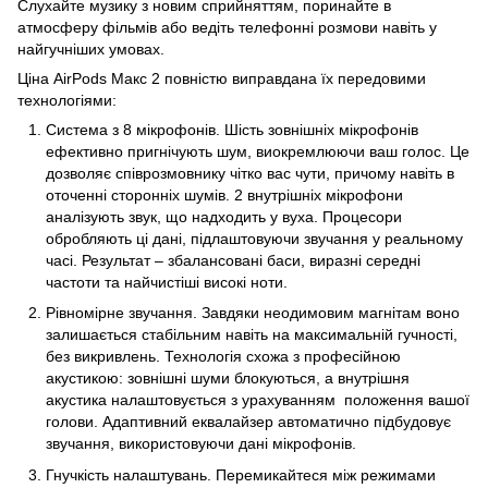
Слухайте музику з новим сприйняттям, поринайте в
атмосферу фільмів або ведіть телефонні розмови навіть у
найгучніших умовах.
Ціна AirPods Макс 2 повністю виправдана їх передовими
технологіями:
Система з 8 мікрофонів. Шість зовнішніх мікрофонів
ефективно пригнічують шум, виокремлюючи ваш голос. Це
дозволяє співрозмовнику чітко вас чути, причому навіть в
оточенні сторонніх шумів. 2 внутрішніх мікрофони
аналізують звук, що надходить у вуха. Процесори
обробляють ці дані, підлаштовуючи звучання у реальному
часі. Результат – збалансовані баси, виразні середні
частоти та найчистіші високі ноти.
Рівномірне звучання. Завдяки неодимовим магнітам воно
залишається стабільним навіть на максимальній гучності,
без викривлень. Технологія схожа з професійною
акустикою: зовнішні шуми блокуються, а внутрішня
акустика налаштовується з урахуванням положення вашої
голови. Адаптивний еквалайзер автоматично підбудовує
звучання, використовуючи дані мікрофонів.
Гнучкість налаштувань. Перемикайтеся між режимами