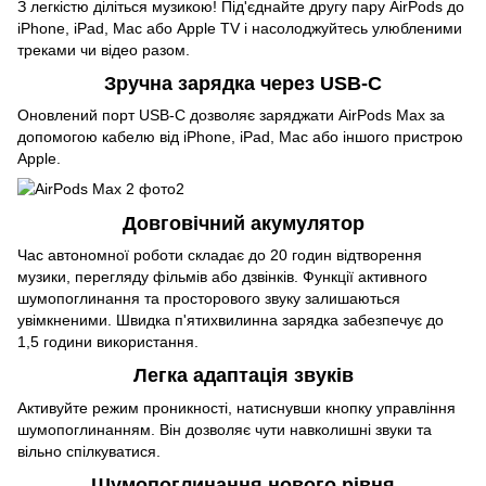
З легкістю діліться музикою! Під'єднайте другу пару AirPods до
iPhone, iPad, Mac або Apple TV і насолоджуйтесь улюбленими
треками чи відео разом.
Зручна зарядка через USB‑C
Оновлений порт USB-C дозволяє заряджати AirPods Max за
допомогою кабелю від iPhone, iPad, Mac або іншого пристрою
Apple.
Довговічний акумулятор
Час автономної роботи складає до 20 годин відтворення
музики, перегляду фільмів або дзвінків. Функції активного
шумопоглинання та просторового звуку залишаються
увімкненими. Швидка п'ятихвилинна зарядка забезпечує до
1,5 години використання.
Легка адаптація звуків
Активуйте режим проникності, натиснувши кнопку управління
шумопоглинанням. Він дозволяє чути навколишні звуки та
вільно спілкуватися.
Шумопоглинання нового рівня