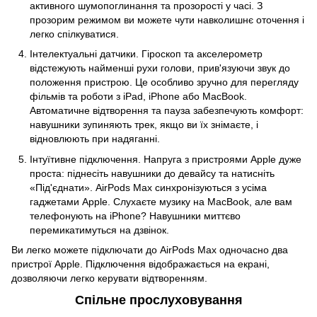
активного шумопоглинання та прозорості у часі. З
прозорим режимом ви можете чути навколишнє оточення і
легко спілкуватися.
Інтелектуальні датчики. Гіроскоп та акселерометр
відстежують найменші рухи голови, прив'язуючи звук до
положення пристрою. Це особливо зручно для перегляду
фільмів та роботи з iPad, iPhone або MacBook.
Автоматичне відтворення та пауза забезпечують комфорт:
навушники зупиняють трек, якщо ви їх знімаєте, і
відновлюють при надяганні.
Інтуїтивне підключення. Напруга з пристроями Apple дуже
проста: піднесіть навушники до девайсу та натисніть
«Під'єднати». AirPods Max синхронізуються з усіма
гаджетами Apple. Слухаєте музику на MacBook, але вам
телефонують на iPhone? Навушники миттєво
перемикатимуться на дзвінок.
Ви легко можете підключати до AirPods Max одночасно два
пристрої Apple. Підключення відображається на екрані,
дозволяючи легко керувати відтворенням.
Спільне прослуховування