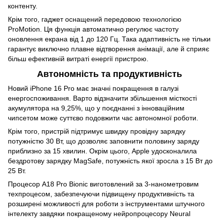
контенту.
Крім того, гаджет оснащений передовою технологією
ProMotion. Ця функція автоматично регулює частоту
оновлення екрана від 1 до 120 Гц. Така адаптивність не тільки
гарантує виключно плавне відтворення анімації, але й сприяє
більш ефективній витраті енергії пристрою.
Автономність та продуктивність
Новий iPhone 16 Pro має значні покращення в галузі
енергоспоживання. Варто відзначити збільшення місткості
акумулятора на 9,25%, що у поєднанні з інноваційним
чипсетом може суттєво подовжити час автономної роботи.
Крім того, пристрій підтримує швидку провідну зарядку
потужністю 30 Вт, що дозволяє заповнити половину заряду
приблизно за 15 хвилин. Окрім цього, Apple удосконалила
бездротову зарядку MagSafe, потужність якої зросла з 15 Вт до
25 Вт.
Процесор A18 Pro Bionic виготовлений за 3-нанометровим
техпроцесом, забезпечуючи підвищену продуктивність та
розширені можливості для роботи з інструментами штучного
інтелекту завдяки покращеному нейропроцесору Neural