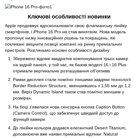
Ключові особливості новинки
Apple продовжує вдосконалювати свою флагманську лінійку
смартфонів, і iPhone 16 Pro не став винятком. Нова модель
пропонує низку інноваційних рішень та покращень, які
покликані зміцнити позиції компанії на ринку преміальних
пристроїв. Розгляньмо основні особливості дизайну:
Збережено відоме квадратне компонування трьох камер
на задній панелі, у той час, як базові моделі 16 і 16 Plus
отримали вертикальне розташування об'єктивів.
Рамки дисплея стали помітно тоншими завдяки технології
Border Reduction Structure, зменшившись з 1,55 мм до 1,2
мм. Виріз Dynamic Island також став помітно меншим у
розмірах.
На боці з'явилася нова сенсорна кнопка Caption Button
(Camera Control), що забезпечує швидкий доступ до
функцій камери.
До лінійки кольорів додався елегантний Desert Titanium,
доповнюючи вже наявні преміальні відтінки: Natural