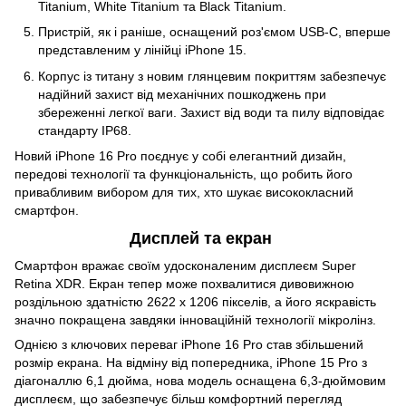
Titanium, White Titanium та Black Titanium.
Пристрій, як і раніше, оснащений роз'ємом USB-C, вперше
представленим у лінійці iPhone 15.
Корпус із титану з новим глянцевим покриттям забезпечує
надійний захист від механічних пошкоджень при
збереженні легкої ваги. Захист від води та пилу відповідає
стандарту IP68.
Новий iPhone 16 Pro поєднує у собі елегантний дизайн,
передові технології та функціональність, що робить його
привабливим вибором для тих, хто шукає висококласний
смартфон.
Дисплей та екран
Смартфон вражає своїм удосконаленим дисплеєм Super
Retina XDR. Екран тепер може похвалитися дивовижною
роздільною здатністю 2622 x 1206 пікселів, а його яскравість
значно покращена завдяки інноваційній технології мікролінз.
Однією з ключових переваг iPhone 16 Pro став збільшений
розмір екрана. На відміну від попередника, iPhone 15 Pro з
діагоналлю 6,1 дюйма, нова модель оснащена 6,3-дюймовим
дисплеєм, що забезпечує більш комфортний перегляд