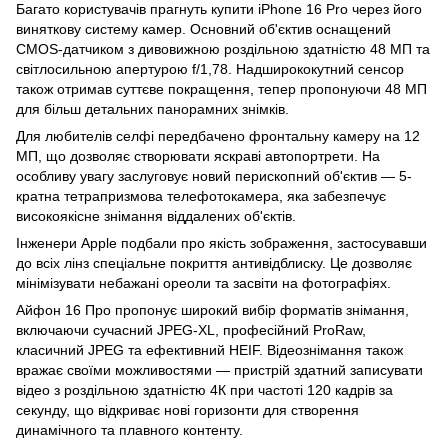
Багато користувачів прагнуть купити iPhone 16 Pro через його
виняткову систему камер. Основний об'єктив оснащений
CMOS-датчиком з дивовижною роздільною здатністю 48 МП та
світлосильною апертурою f/1,78. Надширококутний сенсор
також отримав суттєве покращення, тепер пропонуючи 48 МП
для більш детальних панорамних знімків.
Для любителів селфі передбачено фронтальну камеру на 12
МП, що дозволяє створювати яскраві автопортрети. На
особливу увагу заслуговує новий перископний об'єктив — 5-
кратна тетрапризмова телефотокамера, яка забезпечує
високоякісне знімання віддалених об'єктів.
Інженери Apple подбали про якість зображення, застосувавши
до всіх лінз спеціальне покриття антивідблиску. Це дозволяє
мінімізувати небажані ореоли та засвіти на фотографіях.
Айфон 16 Про пропонує широкий вибір форматів знімання,
включаючи сучасний JPEG-XL, професійний ProRaw,
класичний JPEG та ефективний HEIF. Відеознімання також
вражає своїми можливостями — пристрій здатний записувати
відео з роздільною здатністю 4К при частоті 120 кадрів за
секунду, що відкриває нові горизонти для створення
динамічного та плавного контенту.