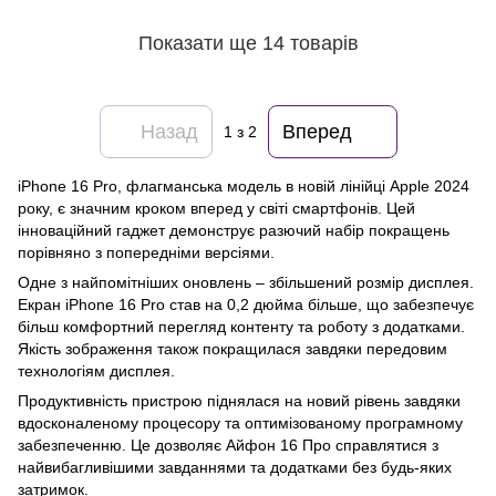
Показати ще 14 товарів
Назад
Вперед
1
з 2
iPhone 16 Pro, флагманська модель в новій лінійці Apple 2024
року, є значним кроком вперед у світі смартфонів. Цей
інноваційний гаджет демонструє разючий набір покращень
порівняно з попередніми версіями.
Одне з найпомітніших оновлень – збільшений розмір дисплея.
Екран iPhone 16 Pro став на 0,2 дюйма більше, що забезпечує
більш комфортний перегляд контенту та роботу з додатками.
Якість зображення також покращилася завдяки передовим
технологіям дисплея.
Продуктивність пристрою піднялася на новий рівень завдяки
вдосконаленому процесору та оптимізованому програмному
забезпеченню. Це дозволяє Айфон 16 Про справлятися з
найвибагливішими завданнями та додатками без будь-яких
затримок.