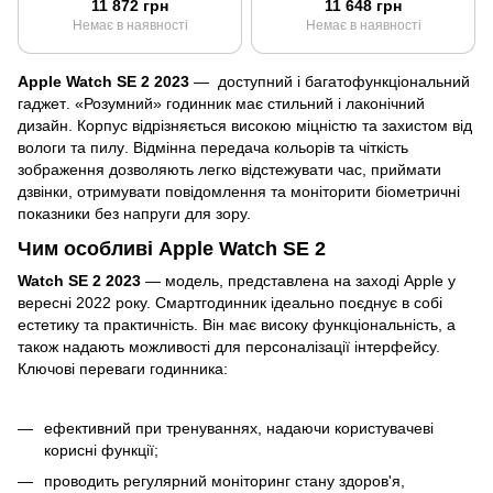
11 872 грн
11 648 грн
Немає в наявності
Немає в наявності
Apple Watch SE 2 2023
—
доступний
і
багатофункціональний
гаджет
. «
Розумний
»
годинник
має
стильний
і
лаконічний
дизайн
.
Корпус
відрізняється
високою
міцністю
та
захистом
від
вологи
та
пилу
.
Відмінна передача кольорів та чіткість
зображення дозволяють легко відстежувати час, приймати
дзвінки, отримувати повідомлення та моніторити біометричні
показники без напруги для зору.
Чим особливі Apple Watch SE 2
Watch SE 2 2023
— модель, представлена ​​на заході Apple у
вересні 2022 року. Смартгодинник ідеально поєднує в собі
естетику та практичність. Він має високу функціональність, а
також надають можливості для персоналізації інтерфейсу.
Ключові переваги годинника:
ефективний при тренуваннях, надаючи користувачеві
корисні функції;
проводить регулярний моніторинг стану здоров'я,