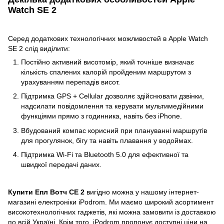
Watch SE 2
Серед додаткових технологічних можливостей в Apple Watch
SE 2 слід виділити:
Постійно активний висотомір, який точніше визначає
кількість спалених калорій пройденим маршрутом з
урахуванням перепадів висот.
Підтримка GPS + Cellular дозволяє здійснювати дзвінки,
надсилати повідомлення та керувати мультимедійними
функціями прямо з годинника, навіть без iPhone.
Вбудований компас корисний при плануванні маршрутів
для прогулянок, бігу та навіть плавання у водоймах.
Підтримка Wi-Fi та Bluetooth 5.0 для ефективної та
швидкої передачі даних.
Купити Епл Вотч СЕ 2
вигідно можна у нашому інтернет-
магазині електроніки iPodrom. Ми маємо широкий асортимент
високотехнологічних гаджетів, які можна замовити із доставкою
по всій Україні. Крім того, iPodrom пропонує доступні ціни на