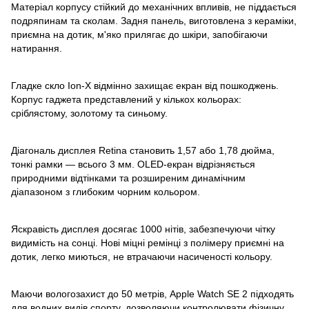
Матеріал корпусу стійкий до механічних впливів, не піддається
подряпинам та сколам. Задня панель, виготовлена ​​з кераміки,
приємна на дотик, м'яко прилягає до шкіри, запобігаючи
натирання.
Гладке скло Ion-X відмінно захищає екран від пошкоджень.
Корпус гаджета представлений у кількох кольорах:
сріблястому, золотому та синьому.
Діагональ дисплея Retina становить 1,57 або 1,78 дюйма,
тонкі рамки — всього 3 мм. OLED-екран відрізняється
природними відтінками та розширеним динамічним
діапазоном з глибоким чорним кольором.
Яскравість дисплея досягає 1000 нітів, забезпечуючи чітку
видимість на сонці. Нові міцні ремінці з полімеру приємні на
дотик, легко миються, не втрачаючи насиченості кольору.
Маючи вологозахист до 50 метрів, Apple Watch SE 2 підходять
для водних видів спорту, дозволяючи контролювати фізичну