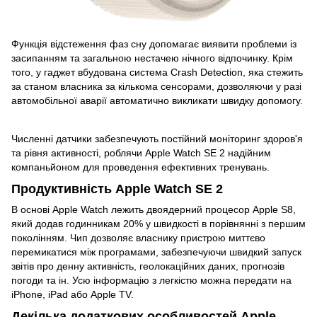
Функція відстеження фаз сну допомагає виявити проблеми із
засипанням та загальною нестачею нічного відпочинку. Крім
того, у гаджет вбудована система Crash Detection, яка стежить
за станом власника за кількома сенсорами, дозволяючи у разі
автомобільної аварії автоматично викликати швидку допомогу.
Численні датчики забезпечують постійний моніторинг здоров'я
та рівня активності, роблячи Apple Watch SE 2 надійним
компаньйоном для проведення ефективних тренувань.
Продуктивність Apple Watch SE 2
В основі Apple Watch лежить двоядерний процесор Apple S8,
який додав годинникам 20% у швидкості в порівнянні з першим
поколінням. Чип дозволяє власнику пристрою миттєво
перемикатися між програмами, забезпечуючи швидкий запуск
звітів про денну активність, геолокаційних даних, прогнозів
погоди та ін. Усю інформацію з легкістю можна передати на
iPhone, iPad або Apple TV.
Декілька додаткових особливостей Apple