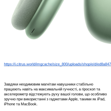
https://i.citrus.world/imgcache/size_800/uploads/shop/e/d/ed8a
Завдяки неодимовим магнітам навушники стабільно 
працюють навіть на максимальній гучності, а гіроскоп та 
акселерометр відстежують руху вашої голови, що особливо 
зручно при використанні з гаджетами Apple, такими як iPad, 
iPhone та MacBook.