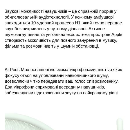
Звукові можливості навушників – це справжній прорив у 
обчислювальній аудіотехнології. У кожному амбушюрі 
знаходиться 10-ядерний процесор H1, який точно передає 
звук без викривлень у чутному діапазоні. Активне 
шумозаглушення та унікальна екосистема пристроїв Apple 
створюють можливість для повного занурення в музику, 
фільми та розмови навіть у шумній обстановці.
AirPods Max оснащені вісьмома мікрофонами, шість з яких 
фокусуються на уловлюванні навколишнього шуму, 
дозволяючи чітко передавати ваш голос співрозмовнику. 
Два мікрофони спрямовані всередину навушників, 
забезпечуючи підстроювання звуку на найкращому рівні.