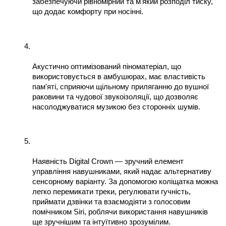
забезпечуючи рівномірний та м'який розподіл тиску, 
що додає комфорту при носінні.
Акустично оптимізований піноматеріал, що 
використовується в амбушюрах, має властивість 
пам'яті, сприяючи щільному приляганню до вушної 
раковини та чудової звукоізоляції, що дозволяє 
насолоджуватися музикою без сторонніх шумів.
Наявність Digital Crown — зручний елемент 
управління навушниками, який надає альтернативу 
сенсорному варіанту. За допомогою коліщатка можна 
легко перемикати треки, регулювати гучність, 
приймати дзвінки та взаємодіяти з голосовим 
помічником Siri, роблячи використання навушників 
ще зручнішим та інтуїтивно зрозумілим.