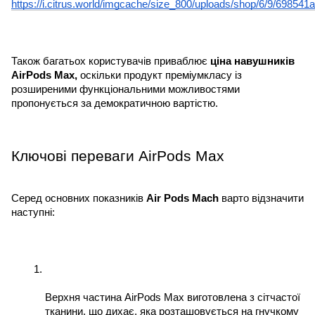
https://i.citrus.world/imgcache/size_800/uploads/shop/6/9/6985
Також багатьох користувачів приваблює 
ціна навушників 
AirPods Max, 
оскільки продукт преміумкласу із 
розширеними функціональними можливостями 
пропонується за демократичною вартістю.
Ключові переваги AirPods Max
Серед основних показників 
Air Pods Mach 
варто відзначити 
наступні:
Верхня частина AirPods Max виготовлена ​​з сітчастої 
тканини, що дихає, яка розташовується на гнучкому 