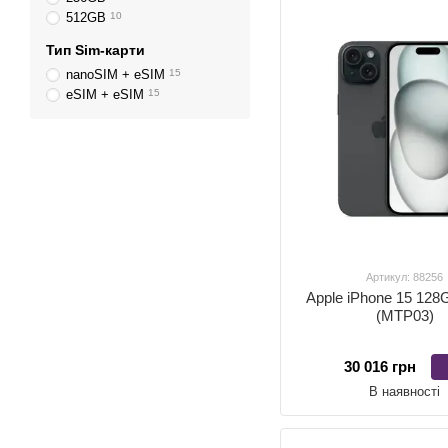
512GB
10
Тип Sim-карти
nanoSIM + eSIM
15
eSIM + eSIM
15
Артикул: 88256
Apple iPhone 15 128
(MTP03)
30 016 грн
В наявності