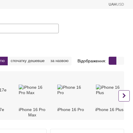
UAH
USD
Відображення:
стю
спочатку дешевше
за назвою
7e
iPhone 16 Pro
iPhone 16 Pro
iPhone 16 Plus
Max