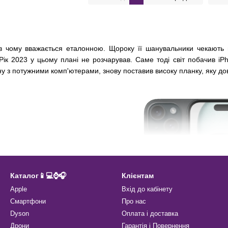
в чому вважається еталонною. Щороку її шанувальники чекають
Рік 2023 у цьому плані не розчарував. Саме тоді світ побачив iP
ну з потужними комп'ютерами, знову поставив високу планку, яку д
Каталог📱💻⌚️🎧
Клієнтам
Apple
Вхід до кабінету
Смартфони
Про нас
Dyson
Оплата і доставка
Дрони
Гарантія і Повернення