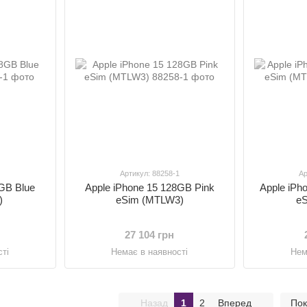
1
Артикул: 88258-1
Ар
8GB Blue
Apple iPhone 15 128GB Pink
Apple iPh
)
eSim (MTLW3)
eS
27 104 грн
ті
Немає в наявності
Нем
Назад
1
2
Вперед
Пок