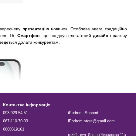
 вересневу
презентацію
новинок. Особлива увага традиційно
hone 15.
Смартфон
, що поєднує елегантний
дизайн
і разючу
оведеться долати конкурентам.
Контактна інформація
093-929-54-51
iPodrom_Support
067-110-70-03
iPodrom.store@gmail.com
0800319161
м.Київ, вул. Євгена Чикаленка 11а