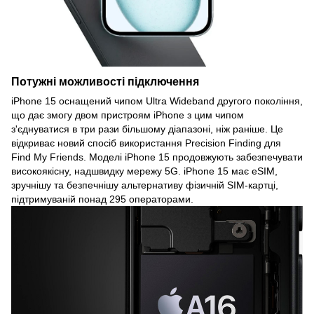
Потужні можливості підключення
iPhone 15 оснащений чипом Ultra Wideband другого покоління,
що дає змогу двом пристроям iPhone з цим чипом
з'єднуватися в три рази більшому діапазоні, ніж раніше. Це
відкриває новий спосіб використання Precision Finding для
Find My Friends. Моделі iPhone 15 продовжують забезпечувати
високоякісну, надшвидку мережу 5G. iPhone 15 має eSIM,
зручнішу та безпечнішу альтернативу фізичній SIM-картці,
підтримуваній понад 295 операторами.