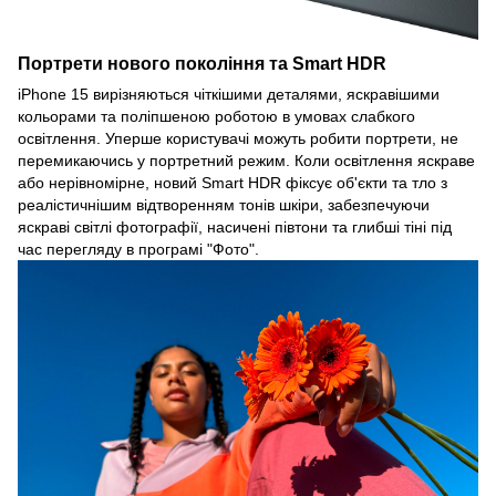
Портрети нового покоління та Smart HDR
iPhone 15 вирізняються чіткішими деталями, яскравішими
кольорами та поліпшеною роботою в умовах слабкого
освітлення. Уперше користувачі можуть робити портрети, не
перемикаючись у портретний режим. Коли освітлення яскраве
або нерівномірне, новий Smart HDR фіксує об'єкти та тло з
реалістичнішим відтворенням тонів шкіри, забезпечуючи
яскраві світлі фотографії, насичені півтони та глибші тіні під
час перегляду в програмі "Фото".