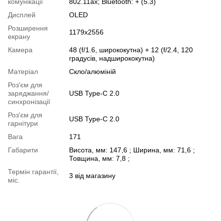
комунікації
802.11ax; Bluetooth: + (5.3)
Дисплей
OLED
Розширення
1179x2556
екрану
Камера
48 (f/1.6, ширококутна) + 12 (f/2.4, 120
градусів, надширококутна)
Матеріал
Скло/алюміній
Роз'єм для
заряджання/
USB Type-C 2.0
синхронізації
Роз'єм для
USB Type-C 2.0
гарнітури
Вага
171
Габарити
Висота, мм: 147,6 ; Ширина, мм: 71,6 ;
Товщина, мм: 7,8 ;
Термін гарантії,
3 від магазину
міс.