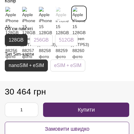
Колір
Об'єм пам'яті
128GB
256GB
512GB
Тип Sim-карти
nanoSIM + eSIM
eSIM + eSIM
30 464 грн
Купити
Замовити швидко