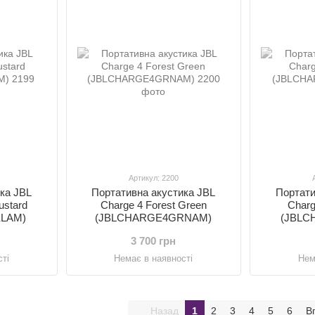
Артикул: 2200
ка JBL
Портативна акустика JBL
Портати
ustard
Charge 4 Forest Green
Charg
LAM)
(JBLCHARGE4GRNAM)
(JBLC
3 700 грн
ті
Немає в наявності
Нем
Назад
1
2
3
4
5
6
В