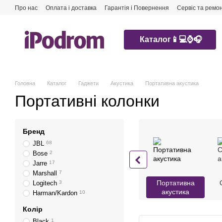
Перейти до основного контенту
Про нас
Оплата і доставка
Гарантія і Повернення
Сервіс та ремо
Каталог📱💻⌚️🎧
Головна
Каталог
Гаджети
Акустика
Портативна акустика
Портативні колонки
Бренд
JBL
68
Bose
2
Jarre
17
Marshall
7
Портативна
Logitech
3
акустика
Harman/Kardon
10
Колір
Black
1