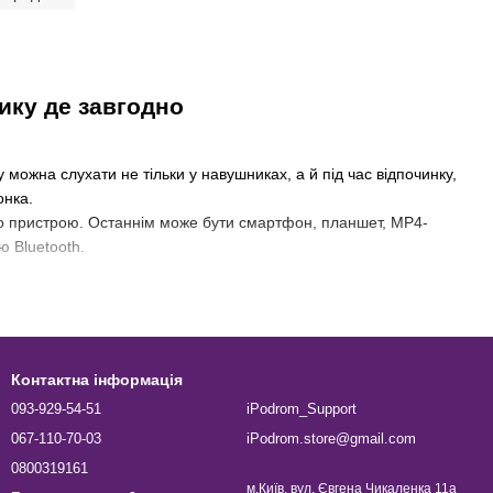
ику де завгодно
можна слухати не тільки у навушниках, а й під час відпочинку,
онка.
го пристрою. Останнім може бути смартфон, планшет, MP4-
ю Bluetooth.
Контактна інформація
093-929-54-51
iPodrom_Support
067-110-70-03
iPodrom.store@gmail.com
0800319161
м.Київ, вул. Євгена Чикаленка 11а