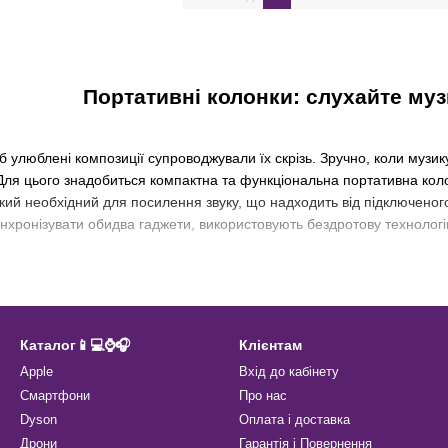
Портативні колонки: слухайте муз
люблені композиції супроводжували їх скрізь. Зручно, коли музику 
. Для цього знадобиться компактна та функціональна портативна кол
кий необхідний для посилення звуку, що надходить від підключено
нхронізувати обидва гаджети, використовують бездротову технологі
Каталог📱💻⌚️🎧
Клієнтам
Apple
Вхід до кабінету
Смартфони
Про нас
Dyson
Оплата і доставка
Дрони
Гарантія і Повернення