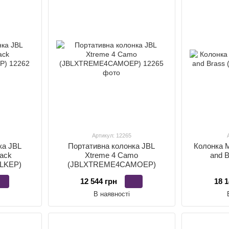
Артикул: 12265
ка JBL
Портативна колонка JBL
Колонка M
ack
Xtreme 4 Camo
and B
LKEP)
(JBLXTREME4CAMOEP)
12 544 грн
18 1
В наявності