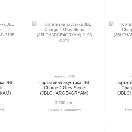
Артикул: 2196
ка JBL
Портативна акустика JBL
Портати
ck
Charge 4 Grey Stone
Charg
KAM)
(JBLCHARGE4GRYAM)
(JBLC
3 700 грн
ті
Немає в наявності
Нем