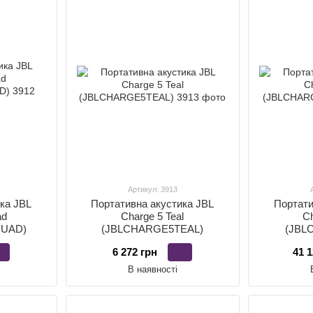
Артикул: 3913
ка JBL
Портативна акустика JBL
Портати
ad
Charge 5 Teal
Ch
UAD)
(JBLCHARGE5TEAL)
(JBL
6 272 грн
41 1
В наявності