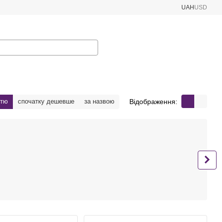
UAH
USD
Відображення:
стю
спочатку дешевше
за назвою