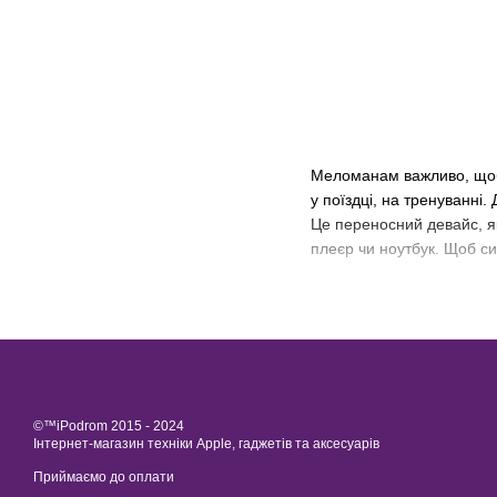
Меломанам важливо, щоб у
у поїздці, на тренуванні
Це переносний девайс, я
плеєр чи ноутбук. Щоб си
©™iPodrom 2015 - 2024
Інтернет-магазин техніки Apple, гаджетів та аксесуарів
Приймаємо до оплати