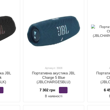
Артикул: 3908
ка JBL
Портативна акустика JBL
Портати
ck
Charge 5 Blue
C
LK)
(JBLCHARGE5BLU)
(JBL
7 302 грн
6 4
В наявності