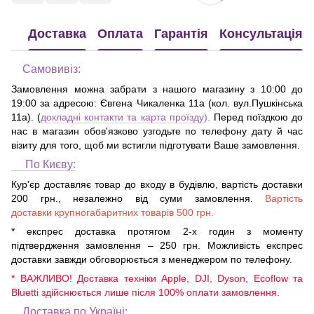
Доставка
Оплата
Гарантія
Консультація
Самовивіз:
Замовлення можна забрати з нашого магазину з 10:00 до
19:00 за адресою:
Євгена Чикаленка 11а (кол. вул.Пушкінська
11а)
. (
докладні контакти та карта проїзду
).
Перед поїздкою до
нас в магазин обов'язково узгодьте по телефону дату й час
візиту для того, щоб ми встигли підготувати Ваше замовлення.
По Києву:
Кур'єр доставляє товар до входу в будівлю, вартість доставки
200 грн., незалежно від суми замовлення.
Вартість
доставки крупногабаритних товарів 500 грн.
* експрес доставка протягом 2-х годин з моменту
підтвердження замовлення – 250 грн. Можливість експрес
доставки завжди обговорюється з менеджером по телефону.
* ВАЖЛИВО! Доставка техніки Apple, DJI, Dyson, Ecoflow та
Bluetti здійснюється лише після 100% оплати замовлення.
Доставка по Україні: