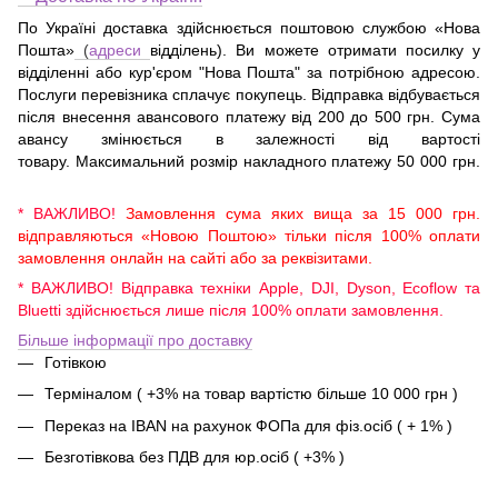
По Україні доставка здійснюється поштовою службою «Нова
Пошта»
(
адреси
відділень). Ви можете отримати посилку у
відділенні або кур'єром "Нова Пошта" за потрібною адресою.
Послуги перевізника сплачує покупець. Відправка відбувається
після внесення авансового платежу від 200 до 500 грн. Сума
авансу змінюється в залежності від вартості
товару. Максимальний розмір накладного платежу 50 000 грн.
* ВАЖЛИВО!
Замовлення сума яких вища за 15 000 грн.
відправляються «Новою Поштою» тільки після 100% оплати
замовлення онлайн на сайті або за реквізитами.
* ВАЖЛИВО! Відправка техніки Apple, DJI, Dyson, Ecoflow та
Bluetti здійснюється лише після 100% оплати замовлення.
Більше інформації про доставку
Готівкою
Терміналом ( +3% на товар вартістю більше 10 000 грн )
Переказ на IBAN на рахунок ФОПа для фіз.осіб ( + 1% )
Безготівкова без ПДВ для юр.осіб ( +3% )