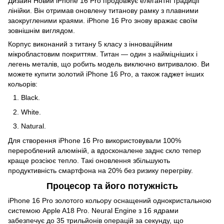
Дизайн Новий iPhone 16 Pro продовжує елегантні традиції
лінійки. Він отримав оновлену титанову рамку з плавними
заокругленими краями. iPhone 16 Pro знову вражає своїм
зовнішнім виглядом.
Корпус виконаний з титану 5 класу з інноваційним
мікробластовим покриттям. Титан — один з найміцніших і
легень металів, що робить модель виключно витривалою. Ви
можете купити золотий iPhone 16 Pro, а також гаджет інших
кольорів:
Black.
White.
Natural.
Для створення iPhone 16 Pro використовували 100%
перероблений алюміній, а вдосконалене заднє скло тепер
краще розсіює тепло. Такі оновлення збільшують
продуктивність смартфона на 20% без ризику перегріву.
Процесор та його потужність
iPhone 16 Pro золотого кольору оснащений однокристальною
системою Apple A18 Pro. Neural Engine з 16 ядрами
забезпечує до 35 трильйонів операцій за секунду, що