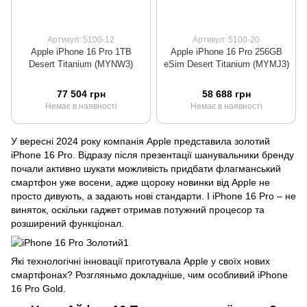
Артикул: 5100-12
Артикул: 5100-20
Apple iPhone 16 Pro 1TB
Apple iPhone 16 Pro 256GB
Desert Titanium (MYNW3)
eSim Desert Titanium (MYMJ3)
77 504 грн
58 688 грн
Немає в наявності
Немає в наявності
У вересні 2024 року компанія Apple представила золотий
iPhone 16 Pro. Відразу після презентації шанувальники бренду
почали активно шукати можливість придбати флагманський
смартфон уже восени, адже щороку новинки від Apple не
просто дивують, а задають нові стандарти. І iPhone 16 Pro – не
виняток, оскільки гаджет отримав потужний процесор та
розширений функціонал.
Які технологічні інновації приготувала Apple у своїх нових
смартфонах? Розгляньмо докладніше, чим особливий iPhone
16 Pro Gold.