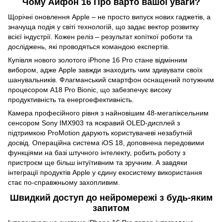
Чому Айфон 16 Про варто вашої уваги?
Щорічні оновлення Apple – не просто випуск нових гаджетів, а
значуща подія у світі технологій, що задає вектор розвитку
всієї індустрії. Кожен реліз – результат копіткої роботи та
досліджень, які проводяться командою експертів.
Купівля нового золотого iPhone 16 Pro стане відмінним
вибором, адже Apple завжди знаходить чим здивувати своїх
шанувальників. Флагманський смартфон оснащений потужним
процесором A18 Pro Bionic, що забезпечує високу
продуктивність та енергоефективність.
Камера професійного рівня з найновішим 48-мегапіксельним
сенсором Sony IMX903 та яскравий OLED-дисплей з
підтримкою ProMotion дарують користувачеві незабутній
досвід. Операційна система iOS 18, доповнена передовими
функціями на базі штучного інтелекту, робить роботу з
пристроєм ще більш інтуїтивним та зручним. А завдяки
інтеграції продуктів Apple у єдину екосистему використання
стає по-справжньому захопливим.
Швидкий доступ до нейромережі з будь-яким
запитом