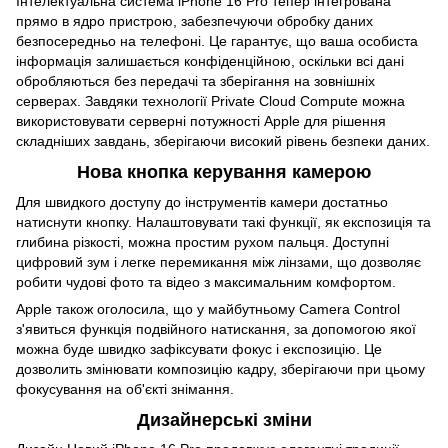
Інтелектуальна система iPhone 16 Pro тепер інтегрована
прямо в ядро ​​пристрою, забезпечуючи обробку даних
безпосередньо на телефоні. Це гарантує, що ваша особиста
інформація залишається конфіденційною, оскільки всі дані
обробляються без передачі та зберігання на зовнішніх
серверах. Завдяки технології Private Cloud Compute можна
використовувати серверні потужності Apple для рішення
складніших завдань, зберігаючи високий рівень безпеки даних.
Нова кнопка керування камерою
Для швидкого доступу до інструментів камери достатньо
натиснути кнопку. Налаштовувати такі функції, як експозиція та
глибина різкості, можна простим рухом пальця. Доступні
цифровий зум і легке перемикання між лінзами, що дозволяє
робити чудові фото та відео з максимальним комфортом.
Apple також оголосила, що у майбутньому Camera Control
з'явиться функція подвійного натискання, за допомогою якої
можна буде швидко зафіксувати фокус і експозицію. Це
дозволить змінювати композицію кадру, зберігаючи при цьому
фокусування на об'єкті знімання.
Дизайнерські зміни