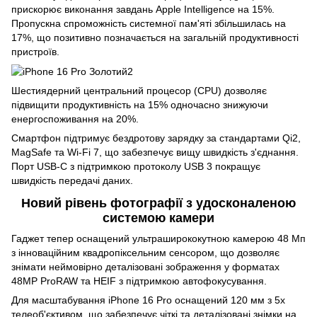
прискорює виконання завдань Apple Intelligence на 15%.
Пропускна спроможність системної пам'яті збільшилась на
17%, що позитивно позначається на загальній продуктивності
пристроїв.
Шестиядерний центральний процесор (CPU) дозволяє
підвищити продуктивність на 15% одночасно знижуючи
енергоспоживання на 20%.
Смартфон підтримує бездротову зарядку за стандартами Qi2,
MagSafe та Wi-Fi 7, що забезпечує вищу швидкість з'єднання.
Порт USB-C з підтримкою протоколу USB 3 покращує
швидкість передачі даних.
Новий рівень фотографії з удосконаленою
системою камери
Гаджет тепер оснащений ультраширококутною камерою 48 Мп
з інноваційним квадропіксельним сенсором, що дозволяє
знімати неймовірно деталізовані зображення у форматах
48MP ProRAW та HEIF з підтримкою автофокусування.
Для масштабування iPhone 16 Pro оснащений 120 мм з 5x
телеоб'єктивом, що забезпечує чіткі та деталізовані знімки на