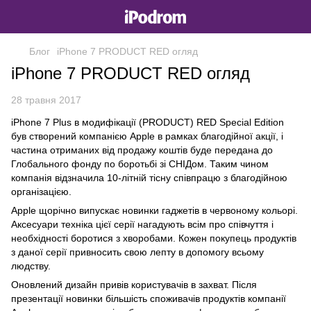
Блог
iPhone 7 PRODUCT RED огляд
iPhone 7 PRODUCT RED огляд
28 травня 2017
iPhone 7 Plus в модифікації (PRODUCT) RED Special Edition
був створений компанією Apple в рамках благодійної акції, і
частина отриманих від продажу коштів буде передана до
Глобального фонду по боротьбі зі СНІДом. Таким чином
компанія відзначила 10-літній тісну співпрацю з благодійною
організацією.
Apple щорічно випускає новинки гаджетів в червоному кольорі.
Аксесуари техніка цієї серії нагадують всім про співчуття і
необхідності боротися з хворобами. Кожен покупець продуктів
з даної серії привносить свою лепту в допомогу всьому
людству.
Оновлений дизайн привів користувачів в захват. Після
презентації новинки більшість споживачів продуктів компанії