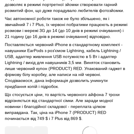
дозволяє в режимі портретної зйомки створювати гарний
розмитий фон, що дуже порадувало любителів фотозйомки.
Час автономної роботи також не було збільшено, як і
звичайний 7 і 7 Plus, їх червоні побратими працюють в режимі
розмови і мережі 3G до 14 (до 10 днів в режимі очікування) і
21 годину (до 16 днів в режимі очікування) відповідно.
Поставляється червоний iPhone в стандартному комплекті -
навушники EarPods з роз'ємом Lightning, кабель Lightning /
USB, адаптер живлення USB потужністю в 5 Вт і адаптер
Lightning / вихід для навушників 3,5 мм. Виняток становить
лише червоний купон (PRODUCT) RED. Упакований гаджет в
фірмову білу коробку, але написи на ній червоні.
Сподіваємося, дана інформація дозволить уникнути
придбання копій і підробок.
Що стосується ціни, то вартість червоного айфона 7 трохи
відрізняється від стандартної сімки. Але заради модної
новинки і благодійної складової - переплата цілком
виправдана. Так, ціна на iPhone 7 (PRODUCT) RED
починається від 749 $ і 7 Plus від 869 $.