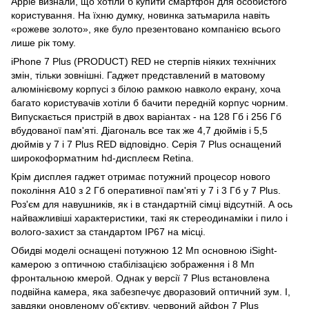
Apple визнали, що хотіли б купити смартфон для особистого
користування. На їхню думку, новинка затьмарила навіть
«рожеве золото», яке було презентовано компанією всього
лише рік тому.
iPhone 7 Plus (PRODUCT) RED не стерпів ніяких технічних
змін, тільки зовнішні. Гаджет представлений в матовому
алюмінієвому корпусі з білою рамкою навколо екрану, хоча
багато користувачів хотіли б бачити передній корпус чорним.
Випускається пристрій в двох варіантах - на 128 Гб і 256 Гб
вбудованої пам'яті. Діагональ все так же 4,7 дюймів і 5,5
дюймів у 7 і 7 Plus RED відповідно. Серія 7 Plus оснащений
широкоформатним hd-дисплеєм Retina.
Крім дисплея гаджет отримає потужний процесор нового
покоління A10 з 2 Гб оперативної пам'яті у 7 і 3 Гб у 7 Plus.
Роз'єм для навушників, як і в стандартній сімці відсутній. А ось
найважливіші характеристики, такі як стереодинаміки і пило і
волого-захист за стандартом IP67 на місці.
Обидві моделі оснащені потужною 12 Мп основною iSight-
камерою з оптичною стабілізацією зображення і 8 Мп
фронтальною кмерой. Однак у версії 7 Plus встановлена ​​
подвійна камера, яка забезпечує дворазовий оптичний зум. І,
завдяки оновленому об'єктиву, червоний айфон 7 Plus