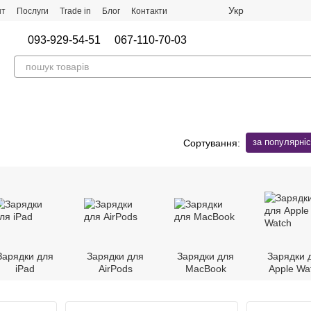
Укр
нт
Послуги
Trade in
Блог
Контакти
093-929-54-51
067-110-70-03
за популярні
Сортування:
Зарядки для
Зарядки для
Зарядки для
Зарядки 
iРad
AirPods
MacBook
Apple Wa