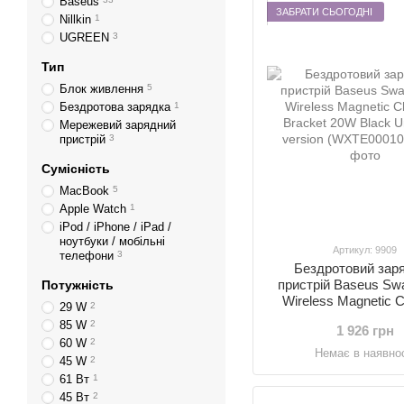
Baseus
ЗАБРАТИ СЬОГОДНІ
Nillkin
1
UGREEN
3
Тип
Блок живлення
5
Бездротова зарядка
1
Мережевий зарядний
пристрій
3
Сумісність
MacBook
5
Apple Watch
1
iPod / iPhone / iPad /
ноутбуки / мобільні
Артикул: 9909
телефони
3
Бездротовий зар
пристрій Baseus Swa
Потужність
Wireless Magnetic C
29 W
2
Bracket 20W Black U
85 W
2
1 926 грн
version (WXTE00
60 W
2
Немає в наявнос
45 W
2
61 Вт
1
45 Вт
2