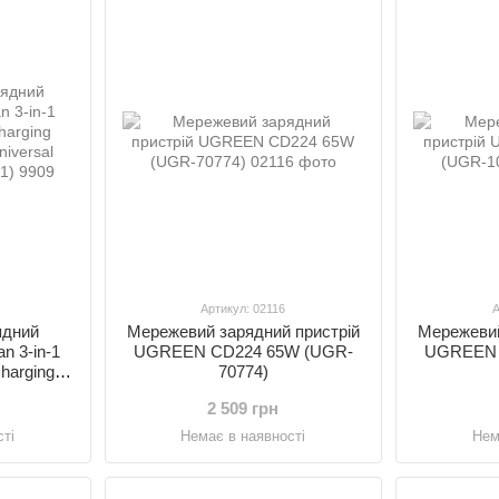
Артикул: 02116
А
ядний
Мережевий зарядний пристрій
Мережевий
n 3-in-1
UGREEN CD224 65W (UGR-
UGREEN 
harging
70774)
niversal
2 509 грн
0101)
ті
Немає в наявності
Нем