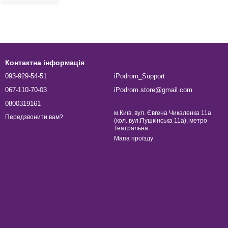
Контактна інформація
093-929-54-51
iPodrom_Support
067-110-70-03
iPodrom.store@gmail.com
0800319161
м.Київ, вул. Євгена Чикаленка 11а
Передзвонити вам?
(кол. вул.Пушкінська 11а), метро
Театральна.
Мапа проїзду