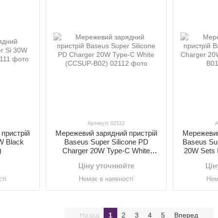
Артикул: 02112
А
пристрій
Мережевий зарядний пристрій
Мережевий
W Black
Baseus Super Silicone PD
Baseus Sup
)
Charger 20W Type-C White
20W Sets
(CCSUP-B02)
Ціну уточнюйте
Цін
ті
Немає в наявності
Нем
Назад
1
2
3
4
5
Вперед