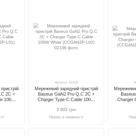
Артикул: 02106
А
пристрій
Мережевий зарядний пристрій
Мережевий
.C 2C +
Baseus GaN2 Pro Q.C 2C +
Baseus
le 100W
Charger Type-C Cable 100W
Charger
-L01)
White (CCGAN2P-L02)
(C
3 002 грн
ті
Немає в наявності
Нем