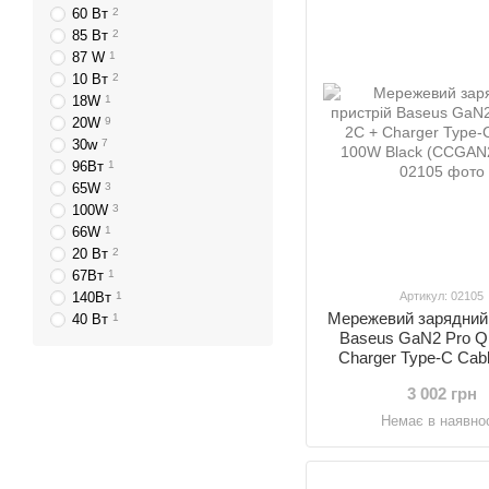
60 Вт
2
85 Вт
2
87 W
1
10 Вт
2
18W
1
20W
9
30w
7
96Вт
1
65W
3
100W
3
66W
1
20 Вт
2
67Вт
1
140Вт
1
Артикул: 02105
Мережевий зарядний 
40 Вт
1
Baseus GaN2 Pro Q
Charger Type-C Cab
Black (CCGAN2P
3 002 грн
Немає в наявнос