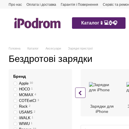
Перейти до основного контенту
Про нас
Оплата і доставка
Гарантія і Повернення
Сервіс та ремо
Каталог📱💻⌚️🎧
Головна
Каталог
Аксесуари
Зарядні пристрої
Бездротові зарядки
Бренд
Apple
30
HOCO
1
MOMAX
4
COTEetCI
3
Зарядки для
Rock
2
iPhone
USAMS
2
iWALK
1
WIWU
1
33