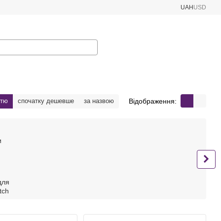
UAH
USD
Відображення:
стю
спочатку дешевше
за назвою
для
tch