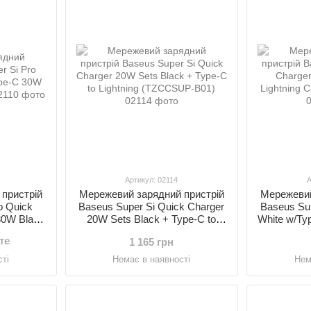
Артикул: 02114
А
пристрій
Мережевий зарядний пристрій
Мережевий
o Quick
Baseus Super Si Quick Charger
Baseus Sup
30W Black
20W Sets Black + Type-C to
White w/Typ
1)
Lightning (TZCCSUP-B01)
(T
те
1 165 грн
ті
Немає в наявності
Нем