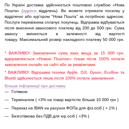
По Україні доставка здійснюється поштовою службою «Нова
Пошта»
(
адреси
відділень). Ви можете отримати посилку у
відділенні або кур'єром "Нова Пошта" за потрібною адресою.
Послуги перевізника сплачує покупець. Відправка відбувається
після внесення авансового платежу від 200 до 500 грн. Сума
авансу змінюється в залежності від вартості
товару. Максимальний розмір накладного платежу 50 000 грн.
* ВАЖЛИВО!
Замовлення сума яких вища за 15 000 грн.
відправляються «Новою Поштою» тільки після 100% оплати
замовлення онлайн на сайті або за реквізитами.
* ВАЖЛИВО! Відправка техніки Apple, DJI, Dyson, Ecoflow та
Bluetti здійснюється лише після 100% оплати замовлення.
Більше інформації про доставку
Готівкою
Терміналом ( +3% на товар вартістю більше 10 000 грн )
Переказ на IBAN на рахунок ФОПа для фіз.осіб ( + 1% )
Безготівкова без ПДВ для юр.осіб ( +3% )