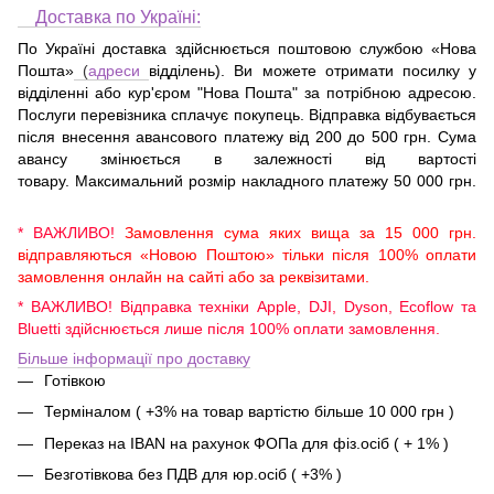
Доставка по Україні:
По Україні доставка здійснюється поштовою службою «Нова
Пошта»
(
адреси
відділень). Ви можете отримати посилку у
відділенні або кур'єром "Нова Пошта" за потрібною адресою.
Послуги перевізника сплачує покупець. Відправка відбувається
після внесення авансового платежу від 200 до 500 грн. Сума
авансу змінюється в залежності від вартості
товару. Максимальний розмір накладного платежу 50 000 грн.
* ВАЖЛИВО!
Замовлення сума яких вища за 15 000 грн.
відправляються «Новою Поштою» тільки після 100% оплати
замовлення онлайн на сайті або за реквізитами.
* ВАЖЛИВО! Відправка техніки Apple, DJI, Dyson, Ecoflow та
Bluetti здійснюється лише після 100% оплати замовлення.
Більше інформації про доставку
Готівкою
Терміналом ( +3% на товар вартістю більше 10 000 грн )
Переказ на IBAN на рахунок ФОПа для фіз.осіб ( + 1% )
Безготівкова без ПДВ для юр.осіб ( +3% )