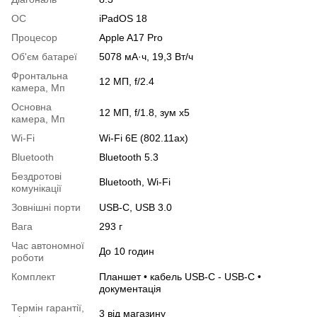
OC
iPadOS 18
Процесор
Apple A17 Pro
Об'єм батареї
5078 мА·ч, 19,3 Вт/ч
Фронтальна
12 МП, f/2.4
камера, Мп
Основна
12 МП, f/1.8, зум x5
камера, Мп
Wi-Fi
Wi‑Fi 6E (802.11ax)
Bluetooth
Bluetooth 5.3
Бездротові
Bluetooth, Wi-Fi
комунікації
Зовнішні порти
USB-C, USB 3.0
Вага
293 г
Час автономної
До 10 годин
роботи
Комплект
Планшет • кабель USB-C - USB-C •
документація
Термін гарантії,
3 від магазину