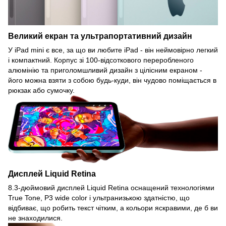
Великий екран та ультрапортативний дизайн
У iPad mini є все, за що ви любите iPad - він неймовірно легкий
і компактний. Корпус зі 100-відсоткового переробленого
алюмінію та приголомшливий дизайн з цілісним екраном -
його можна взяти з собою будь-куди, він чудово поміщається в
рюкзак або сумочку.
Дисплей Liquid Retina
8.3-дюймовий дисплей Liquid Retina оснащений технологіями
True Tone, P3 wide color і ультранизькою здатністю, що
відбиває, що робить текст чітким, а кольори яскравими, де б ви
не знаходилися.