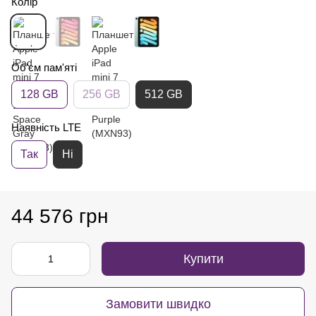
Колір
Об'єм пам'яті
128 GB
256 GB
512 GB
Наявність LTE
Так
Ні
44 576 грн
Купити
Замовити швидко