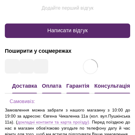
Додайте перший відгук
Написати відгук
Поширити у соцмережах
Доставка
Оплата
Гарантія
Консультація
Самовивіз:
Замовлення можна забрати з нашого магазину з 10:00 до
19:00 за адресою:
Євгена Чикаленка 11а (кол. вул.Пушкінська
11а)
. (
докладні контакти та карта проїзду
).
Перед поїздкою до
нас в магазин обов'язково узгодьте по телефону дату й час
візиту для того, щоб ми встигли підготувати Ваше замовлення.