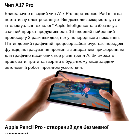
Чип A17 Pro
Блискавично швидкий чип A17 Pro перетворює iPad mini на
портативну електростанцію. Він дозволяє використовувати
інтелектуальні технології Apple Intelligence та забезпечує
значний приріст продуктивності. 16-ядерний нейронний
процесор у 2 рази швидше, ніж у попереднього покоління.
П'ятиядерний графічний процесор забезпечує такі передові
функції, як трасування променів з апаратним прискоренням
для графічно насичених ігор рівня трипл-А. Ви зможете
працювати, грати та творити в будь-якому місці завдяки
автономній роботі протягом усього дня.
Apple Pencil Pro - створений для безмежної
творчості