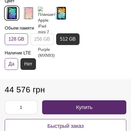
Цвет
Обьем памяти
128 GB
256 GB
512 GB
Наличие LTE
Да
Нет
44 576 грн
Купить
Быстрый заказ