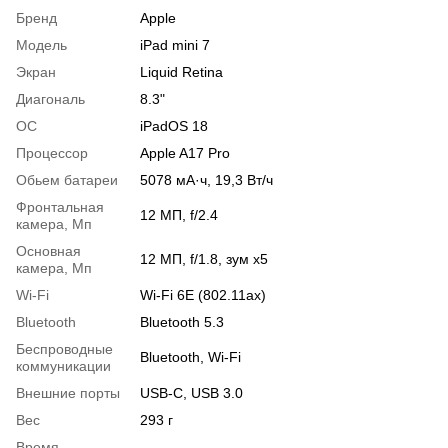
Бренд
Apple
Модель
iPad mini 7
Экран
Liquid Retina
Диагональ
8.3"
OC
iPadOS 18
Процессор
Apple A17 Pro
Обьем батареи
5078 мА·ч, 19,3 Вт/ч
Фронтальная
12 МП, f/2.4
камера, Мп
Основная
12 МП, f/1.8, зум x5
камера, Мп
Wi-Fi
Wi‑Fi 6E (802.11ax)
Bluetooth
Bluetooth 5.3
Беспроводные
Bluetooth, Wi-Fi
коммуникации
Внешние порты
USB-C, USB 3.0
Вес
293 г
Время