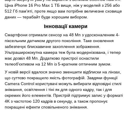
Ціна iPhone 16 Pro Max 1 ТБ вище, ніж у моделей з 256 або
512 Гб пам'яті, проте якщо вам потрібне величезне сховище
даних — терабайт буде хорошим вибором.
Інновації камери
Смартфони отримали сенсор на 48 Мп з удосконаленим 4-
піксельним датчиком другого покоління. Таке оновлення
забезпечує блискавичне захоплення зображення.
Ультраширококутна камера теж була модернізована, і тепер
має дозвіл 48 Мп. Додатково пристрої оснастили
телеоб'єктивом на 12 Мп із 5-кратним оптичним зумом.
У новій версії вдалося значно зменшити відблиски на лінзах,
що суттєво покращило якість фотографій. Завдяки функції
Camera Control користувачі можуть вибирати відповідні стилі
знімання, освітлення і тіні як для одного кадру, так і для
окремих його елементів. Пристрій підтримує запис у форматі
4K з частотою 120 кадрів в секунду, а також пропонує
покращені ефекти сповільненого знімання.