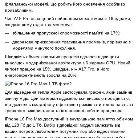
флагманської моделі, що робить його оновлення особливо
привабливим.
Чип A18 Pro оснащений нейронним механізмом із 16 ядрами,
завдяки чому гаджет демонструє:
збільшення пропускної спроможності пам'яті на 17%;
дворазове прискорення трасування променів, порівняно з
моделями минулого покоління.
Швидкість обчислювальних процесів вдалося підвищити
внаслідок модернізованої архітектури з 6 ядрами GPU. Новий
чипсет працює на 15% швидше, ніж A17 Pro, а його
енергоефективність зросла на 20%.
Для відведення тепла Apple застосувала графен, який замінив
звичну мідь. Цей матеріал відрізняється високою провідністю,
що дозволяє смартфону ефективно розсіювати тепло навіть за
тривалого використання та інтенсивної роботи процесора.
iPhone 16 Pro Max доступний із внутрішньою пам'яттю об'ємом
від 128 Гб до 1 Тб. Вибір відповідної моделі залежить від
ваших потреб: любителям потужних ігор або відеознімання
варто звернути увагу на варіанти з великим обсягом пам'яті.