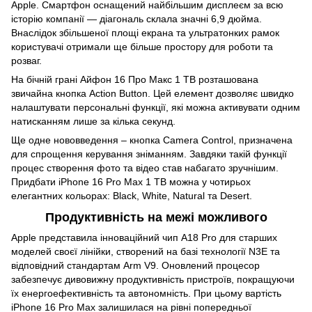
Apple. Смартфон оснащений найбільшим дисплеєм за всю
історію компанії — діагональ склала значні 6,9 дюйма.
Внаслідок збільшеної площі екрана та ультратонких рамок
користувачі отримали ще більше простору для роботи та
розваг.
На бічній грані Айфон 16 Про Макс 1 TB розташована
звичайна кнопка Action Button. Цей елемент дозволяє швидко
налаштувати персональні функції, які можна активувати одним
натисканням лише за кілька секунд.
Ще одне нововведення – кнопка Camera Control, призначена
для спрощення керування зніманням. Завдяки такій функції
процес створення фото та відео став набагато зручнішим.
Придбати iPhone 16 Pro Max 1 TB можна у чотирьох
елегантних кольорах: Black, White, Natural та Desert.
Продуктивність на межі можливого
Apple представила інноваційний чип A18 Pro для старших
моделей своєї лінійки, створений на базі технології N3E та
відповідний стандартам Arm V9. Оновлений процесор
забезпечує дивовижну продуктивність пристроїв, покращуючи
їх енергоефективність та автономність. При цьому вартість
iPhone 16 Pro Max залишилася на рівні попередньої