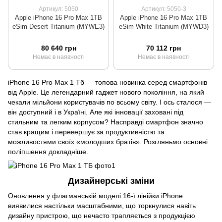
Артикул: 5050
Артикул: 5050-3
Apple iPhone 16 Pro Max 1TB
Apple iPhone 16 Pro Max 1TB
eSim Desert Titanium (MYWE3)
eSim White Titanium (MYWD3)
80 640 грн
70 112 грн
Немає в наявності
Немає в наявності
iPhone 16 Pro Max 1 Тб — топова новинка серед смартфонів
від Apple. Це легендарний гаджет нового покоління, на який
чекали мільйони користувачів по всьому світу. І ось сталося —
він доступний і в Україні. Але які інновації заховані під
стильним та легким корпусом? Насправді смартфон значно
став кращим і перевершує за продуктивністю та
можливостями своїх «молодших братів». Розгляньмо основні
поліпшення докладніше.
Дизайнерські зміни
Оновлення у флагманській моделі 16-ї лінійки iPhone
виявилися настільки масштабними, що торкнулися навіть
дизайну пристрою, що нечасто трапляється з продукцією