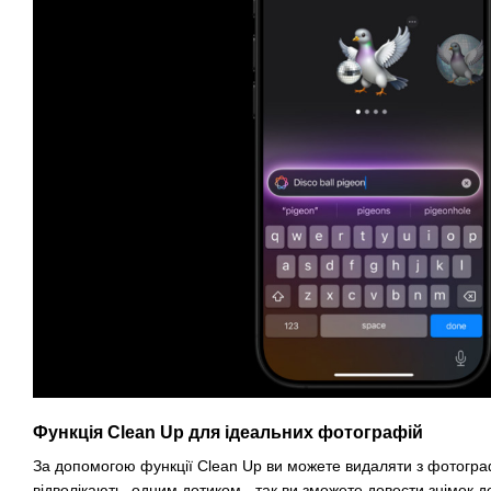
Функція Clean Up для ідеальних фотографій
За допомогою функції Clean Up ви можете видаляти з фотограф
відволікають, одним дотиком - так ви зможете довести знімок д