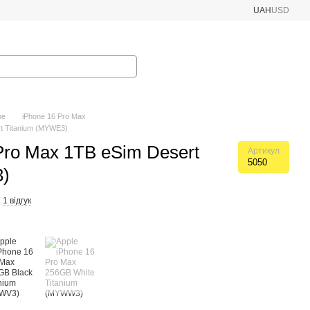
UAH
USD
ne
iPhone 16 Pro Max
rt Titanium (MYWE3)
Pro Max 1TB eSim Desert
Артикул
5050
3)
1 відгук