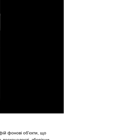
ій фонові об'єкти, що
о досконалості, зберігши