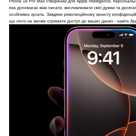
Phone 16 Pro Max створений для Apple Intelligence, персональн
яка допомагає вам писати, висловлювати свої думки та досяга
особливих зусиль. Завдяки революційному захисту конфіденцій
що ніхто не зможе отримати доступ до ваших даних - навіть Ap