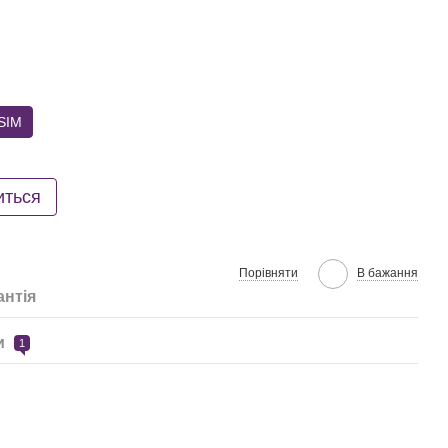
SIM
иться
Порівняти
В бажання
антія
и
1