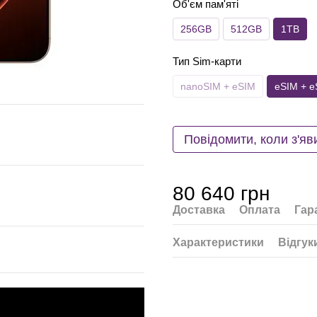
Об'єм пам'яті
256GB
512GB
1TB
Тип Sim-карти
nanoSIM + eSIM
eSIM + e
Повідомити, коли з'яв
80 640 грн
Доставка
Оплата
Гар
Характеристики
Відгук