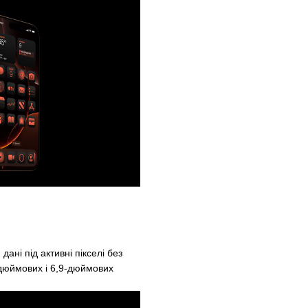
ані під активні пікселі без
-дюймових і 6,9-дюймових