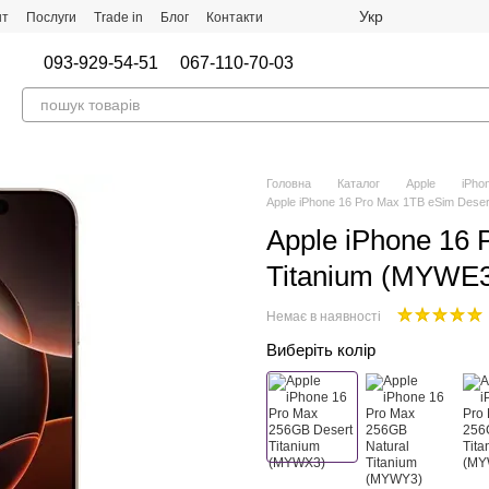
Укр
нт
Послуги
Trade in
Блог
Контакти
093-929-54-51
067-110-70-03
Головна
Каталог
Apple
iPho
Apple iPhone 16 Pro Max 1TB eSim Dese
Apple iPhone 16 
Titanium (MYWE
Немає в наявності
Виберіть колір