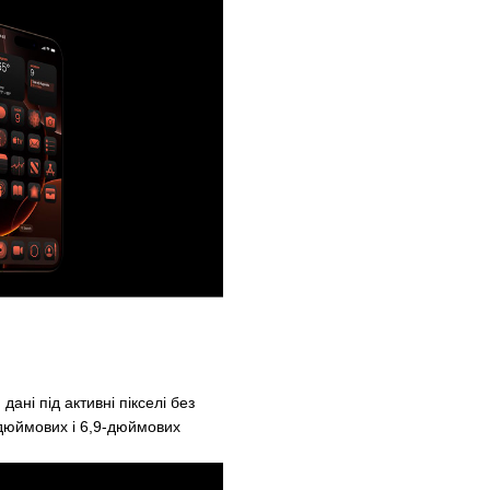
ані під активні пікселі без
-дюймових і 6,9-дюймових