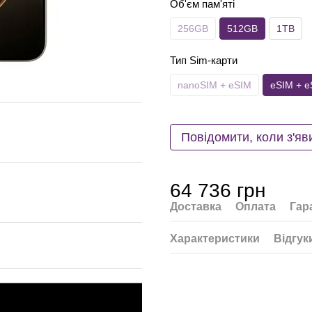
Об'єм пам'яті
256GB
512GB
1TB
Тип Sim-карти
nanoSIM + eSIM
eSIM + e
Повідомити, коли з'яв
64 736 грн
Доставка
Оплата
Гар
Характеристики
Відгук