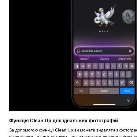
Функція Clean Up для ідеальних фотографій
За допомогою функції Clean Up ви можете видаляти з фотограф
відволікають, одним дотиком - так ви зможете довести знімок д