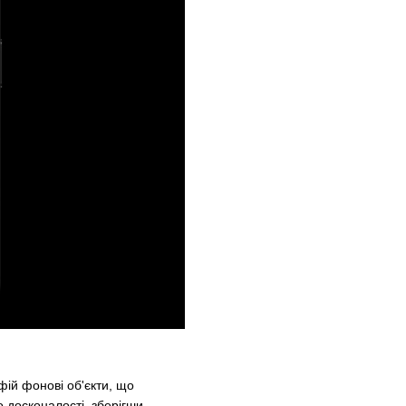
ій фонові об'єкти, що
о досконалості, зберігши