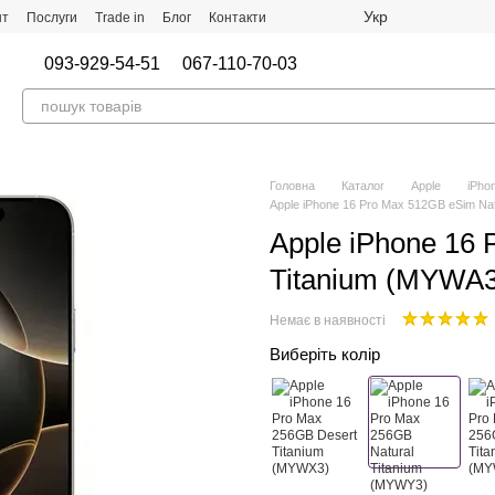
Укр
нт
Послуги
Trade in
Блог
Контакти
093-929-54-51
067-110-70-03
Головна
Каталог
Apple
iPho
Apple iPhone 16 Pro Max 512GB eSim Na
Apple iPhone 16 
Titanium (MYWA3
Немає в наявності
Виберіть колір