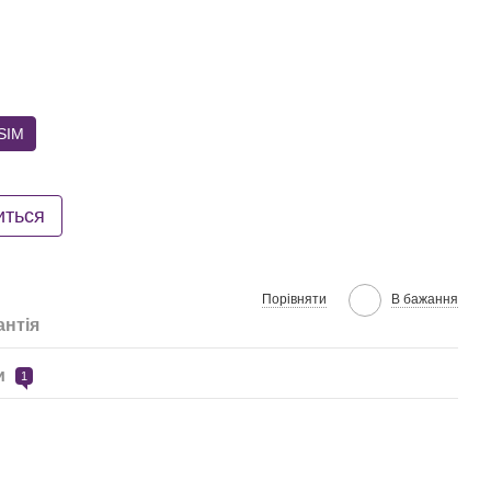
SIM
иться
Порівняти
В бажання
антія
и
1