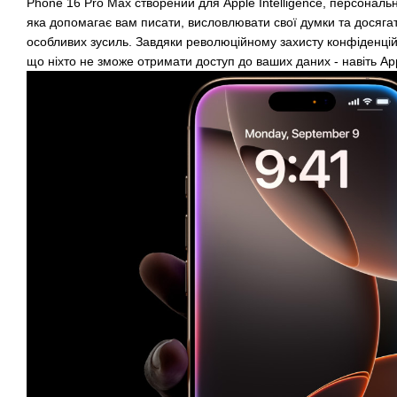
Phone 16 Pro Max створений для Apple Intelligence, персональн
яка допомагає вам писати, висловлювати свої думки та досяга
особливих зусиль. Завдяки революційному захисту конфіденцій
що ніхто не зможе отримати доступ до ваших даних - навіть Ap