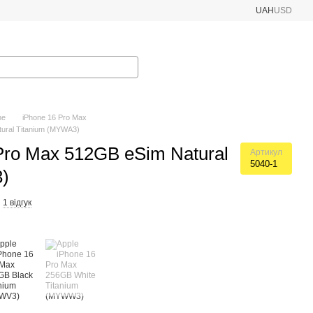
UAH
USD
ne
iPhone 16 Pro Max
tural Titanium (MYWA3)
Pro Max 512GB eSim Natural
Артикул
5040-1
)
1 відгук