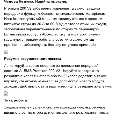
Чудова безпека. Надійна як скеля.
Premium 200 V2 забезпечує живлення та захист завдяки
передовим функціям безпеки та високоякісним матеріалам.
Його інтелектуальний механізм захисту кількох мікросхем
витримує струм до 20 А та 60 В від фотоелектричних входів,
запобігаючи перевантаженню по струму та перенапрузі.
Вогнестійкий корпус з ABS-пластику та міцні компоненти
гарантують тривалу роботу, а розетки із захистом від
протікання забезпечують безпеку потужних пристроїв.
Розумне керування живленням
Легко керуйте своєю енергією за допомогою передової
системи AI-BMS Premium 200 V2 . Керуйте зарядкою та
розрядкою через Bluetooth або Wi-Fi через додаток, а також
відстежуйте економію енергії за допомогою нового модуля
доходів , щоб вимірювати ваші інвестиції в резервне живлення.
Тиха робота
Завдяки інтелектуальній системі охолодження, яка регулює
швидкість вентилятора для оптимального розсіювання тепла,