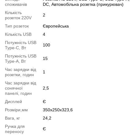
споживачів
DC, Автомобільна розетка (прикурювач)
Кількість
2
розеток 220V
Тип розеток
Європейська
Кількість USB
4
Потужність USB
100
Type-C, Вт
Потужність USB
15
Type-A, Вт
Час зарядки від
1
розетки, годин
Час зарядки від
сонячної
2,5
панелі, годин
Дисплей
Є
Розміри,мм
350х250х323,6
Вага, кг
24,2
Ручка для
Є
переносу