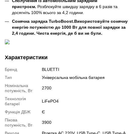
Сполучення із автомобільним зарядним
пристроєм.
Розблокуйте швидшу зарядку в 6 разів та
досягніть 100% всього за 4,2 години.
Сонячна зарядка TurboBoost.
Використовуйте сонячну
енергію потужністю до 1000 Вт для повної зарядки за
2,4 години. Чиста енергія, де б ви не були.
Характеристики
Бренд
BLUETTI
Тип
Універсальна мобільна батарея
Номінальна
2700
потужність, Вт
Технологія
LiFePO4
батареї
Функція ДБЖ
Є
Пікова
3900
потужність, Вт
Виходи
Розетка AC 220V, USB Type-C, USB Type-A,