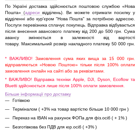
По Україні доставка здійснюється поштовою службою «Нова
Пошта»
(
адреси
відділень). Ви можете отримати посилку у
відділенні або кур'єром "Нова Пошта" за потрібною адресою.
Послуги перевізника сплачує покупець. Відправка відбувається
після внесення авансового платежу від 200 до 500 грн. Сума
авансу змінюється в залежності від вартості
товару. Максимальний розмір накладного платежу 50 000 грн.
* ВАЖЛИВО!
Замовлення сума яких вища за 15 000 грн.
відправляються «Новою Поштою» тільки після 100% оплати
замовлення онлайн на сайті або за реквізитами.
* ВАЖЛИВО! Відправка техніки Apple, DJI, Dyson, Ecoflow та
Bluetti здійснюється лише після 100% оплати замовлення.
Більше інформації про доставку
Готівкою
Терміналом ( +3% на товар вартістю більше 10 000 грн )
Переказ на IBAN на рахунок ФОПа для фіз.осіб ( + 1% )
Безготівкова без ПДВ для юр.осіб ( +3% )