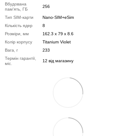
Вбудована
256
пам'ять, ГБ
Тип SIM-карти
Nano-SIM+eSim
Кількість ядер
8
Розміри, мм
162.3 x 79 x 8.6
Колір корпусу
Titanium Violet
Вага, г
233
Термін гарантії,
12 від магазину
міс.