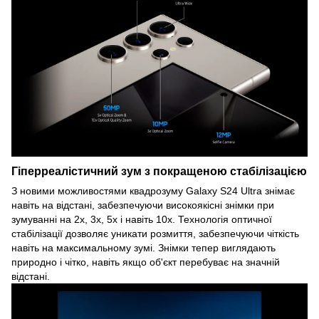
Гіперреалістичний зум з покращеною стабілізацією
З новими можливостями квадрозуму Galaxy S24 Ultra знімає
навіть на відстані, забезпечуючи високоякісні знімки при
зумуванні на 2x, 3x, 5x і навіть 10x. Технологія оптичної
стабілізації дозволяє уникати розмиття, забезпечуючи чіткість
навіть на максимальному зумі. Знімки тепер виглядають
природно і чітко, навіть якщо об'єкт перебуває на значній
відстані.