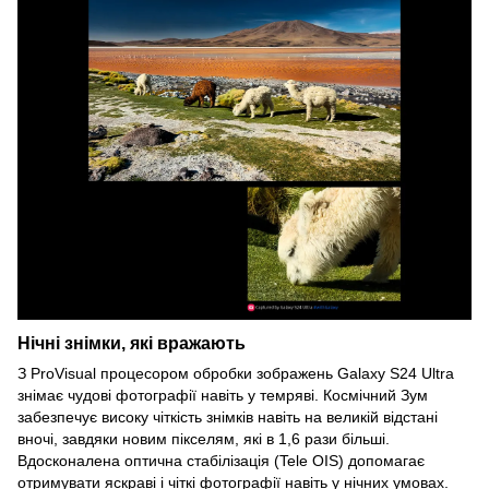
Нічні знімки, які вражають
З ProVisual процесором обробки зображень Galaxy S24 Ultra
знімає чудові фотографії навіть у темряві. Космічний Зум
забезпечує високу чіткість знімків навіть на великій відстані
вночі, завдяки новим пікселям, які в 1,6 рази більші.
Вдосконалена оптична стабілізація (Tele OIS) допомагає
отримувати яскраві і чіткі фотографії навіть у нічних умовах.