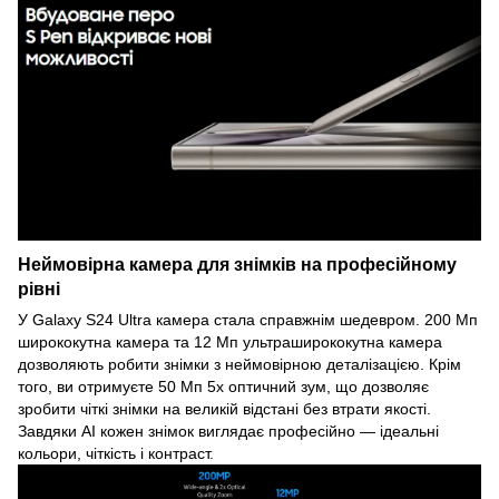
Неймовірна камера для знімків на професійному
рівні
У Galaxy S24 Ultra камера стала справжнім шедевром. 200 Мп
ширококутна камера та 12 Мп ультраширококутна камера
дозволяють робити знімки з неймовірною деталізацією. Крім
того, ви отримуєте 50 Мп 5x оптичний зум, що дозволяє
зробити чіткі знімки на великій відстані без втрати якості.
Завдяки AI кожен знімок виглядає професійно — ідеальні
кольори, чіткість і контраст.