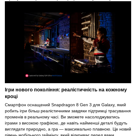
Ігри нового покоління: реалістичність на кожному
кроці
Смартфон оснащений Snapdragon 8 Gen 3 для Galaxy, який
робить ігри більш реалістичними завдяки підтримці трасування
променів в реальному часі. Ви зможете насолоджуватись
іграми з високою графікою, де навіть найменші деталі будуть
виглядати природно, а гра — максимально плавною. Це новий
рівень мобільного геймінгу, який відкриває перед вами