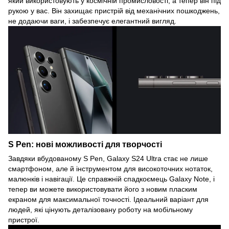
який використовують у космічній промисловості, а тепер він під
рукою у вас. Він захищає пристрій від механічних пошкоджень,
не додаючи ваги, і забезпечує елегантний вигляд.
S Pen: нові можливості для творчості
Завдяки вбудованому S Pen, Galaxy S24 Ultra стає не лише
смартфоном, але й інструментом для високоточних нотаток,
малюнків і навігації. Це справжній спадкоємець Galaxy Note, і
тепер ви можете використовувати його з новим пласким
екраном для максимальної точності. Ідеальний варіант для
людей, які цінують деталізовану роботу на мобільному
пристрої.