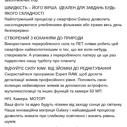
захоплюючих ігор.
ШВИДКІСТЬ – ЙОГО ВІРША. ІДЕАЛЕН ДЛЯ ЗАВДАНЬ БУДЬ-
ЯКОГО СКЛАДНОСТІ
Найпотужніший процесор у смартфоні Galaxy дозволить
насолоджуватися улюбленими фільмами або іграми весь день
безперервно.
СТВОРЕНИЙ З КОХАННЯМ ДО ПРИРОДИ
Використання переробленого скла та ПЕТ-плівки робить цей
смартфон найекологічнішим із тих, що ми коли-небудь
створювали. А упаковка з переробленого паперу це ще раз
підкреслює нашу турботу про планету.
ВІДЧУЙТЕ СИЛУ RAW: ВІД ЗЙОМКИ ДО РЕДАКТУВАННЯ
Скористайтеся програмою Expert RAW, щоб досягти
деталізації знімків професійного рівня. Поповніть свою
колекцію неймовірних знімків за допомогою астрофото,
мультиекспозиції та інших функцій та камери 50 МП.
НІЧ. Камера. МОТОР!
Ваші фото та відео будуть чіткими від заходу сонця до світанку.
Наша інноваційна матриця Galaxy і найшвидший процесор
дозволять знімати при слабкому освітленні і знизять рівень
шумів.