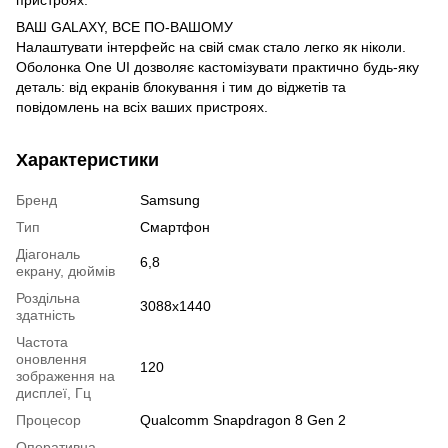
пристроях.
ВАШ GALAXY, ВСЕ ПО-ВАШОМУ
Налаштувати інтерфейс на свій смак стало легко як ніколи.
Оболонка One UI дозволяє кастомізувати практично будь-яку
деталь: від екранів блокування і тим до віджетів та
повідомлень на всіх ваших пристроях.
Характеристики
Бренд
Samsung
Тип
Смартфон
Діагональ
6,8
екрану, дюймів
Роздільна
3088x1440
здатність
Частота
оновлення
120
зображення на
дисплеї, Гц
Процесор
Qualcomm Snapdragon 8 Gen 2
Оперативна