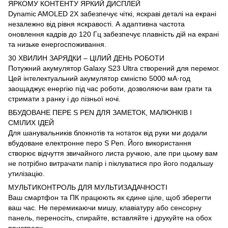
ЯРКОМУ КОНТЕНТУ ЯРКИЙ ДИСПЛЕЙ
Dynamic AMOLED 2X забезпечує чіткі, яскраві деталі на екрані
незалежно від рівня яскравості. А адаптивна частота
оновлення кадрів до 120 Гц забезпечує плавність дій на екрані
та низьке енергоспоживання.
30 ХВИЛИН ЗАРЯДКИ – ЦІЛИЙ ДЕНЬ РОБОТИ
Потужний акумулятор Galaxy S23 Ultra створений для перемог.
Цей інтелектуальний акумулятор ємністю 5000 мА·год
заощаджує енергію під час роботи, дозволяючи вам грати та
стримати з ранку і до пізньої ночі.
ВБУДОВАНЕ ПЕРЕ S PEN ДЛЯ ЗАМЕТОК, МАЛЮНКІВ І
СМІЛИХ ІДЕЙ
Для шанувальників блокнотів та нотаток від руки ми додали
вбудоване електронне перо S Pen. Його використання
створює відчуття звичайного листа ручкою, але при цьому вам
не потрібно витрачати папір і піклуватися про його подальшу
утилізацію.
МУЛЬТИКОНТРОЛЬ ДЛЯ МУЛЬТИЗАДАЧНОСТІ
Ваш смартфон та ПК працюють як єдине ціле, щоб зберегти
ваш час. Не перемикаючи мишу, клавіатуру або сенсорну
панель, переносіть, спирайте, вставляйте і друкуйте на обох