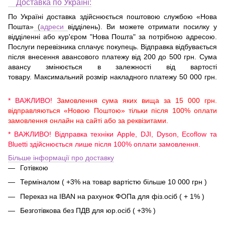
Доставка по Україні:
По Україні доставка здійснюється поштовою службою «Нова
Пошта»
(
адреси
відділень). Ви можете отримати посилку у
відділенні або кур'єром "Нова Пошта" за потрібною адресою.
Послуги перевізника сплачує покупець. Відправка відбувається
після внесення авансового платежу від 200 до 500 грн. Сума
авансу змінюється в залежності від вартості
товару. Максимальний розмір накладного платежу 50 000 грн.
* ВАЖЛИВО!
Замовлення сума яких вища за 15 000 грн.
відправляються «Новою Поштою» тільки після 100% оплати
замовлення онлайн на сайті або за реквізитами.
* ВАЖЛИВО! Відправка техніки Apple, DJI, Dyson, Ecoflow та
Bluetti здійснюється лише після 100% оплати замовлення.
Більше інформації про доставку
Готівкою
Терміналом ( +3% на товар вартістю більше 10 000 грн )
Переказ на IBAN на рахунок ФОПа для фіз.осіб ( + 1% )
Безготівкова без ПДВ для юр.осіб ( +3% )