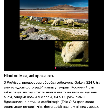
Нічні знімки, які вражають
З ProVisual процесором обробки зображень Galaxy S24 Ultra
знімає чудові фотографії навіть у темряві. Космічний Зум
забезпечує високу чіткість знімків навіть на великій відстані
вночі, завдяки новим пікселям, які в 1,6 рази більші.
Вдосконалена оптична стабілізація (Tele OIS) допомагає
отримувати яскраві і чіткі фотографії навіть у нічних умовах.