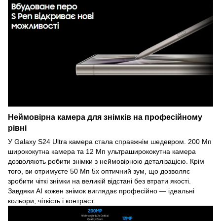
Неймовірна камера для знімків на професійному
рівні
У Galaxy S24 Ultra камера стала справжнім шедевром. 200 Мп
ширококутна камера та 12 Мп ультраширококутна камера
дозволяють робити знімки з неймовірною деталізацією. Крім
того, ви отримуєте 50 Мп 5x оптичний зум, що дозволяє
зробити чіткі знімки на великій відстані без втрати якості.
Завдяки AI кожен знімок виглядає професійно — ідеальні
кольори, чіткість і контраст.