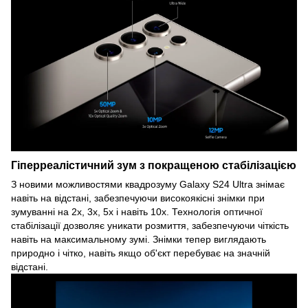
Гіперреалістичний зум з покращеною стабілізацією
З новими можливостями квадрозуму Galaxy S24 Ultra знімає
навіть на відстані, забезпечуючи високоякісні знімки при
зумуванні на 2x, 3x, 5x і навіть 10x. Технологія оптичної
стабілізації дозволяє уникати розмиття, забезпечуючи чіткість
навіть на максимальному зумі. Знімки тепер виглядають
природно і чітко, навіть якщо об'єкт перебуває на значній
відстані.