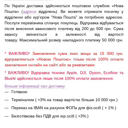
По Україні доставка здійснюється поштовою службою «Нова
Пошта»
(
адреси
відділень). Ви можете отримати посилку у
відділенні або кур'єром "Нова Пошта" за потрібною адресою.
Послуги перевізника сплачує покупець. Відправка відбувається
після внесення авансового платежу від 200 до 500 грн. Сума
авансу змінюється в залежності від вартості
товару. Максимальний розмір накладного платежу 50 000 грн.
* ВАЖЛИВО!
Замовлення сума яких вища за 15 000 грн.
відправляються «Новою Поштою» тільки після 100% оплати
замовлення онлайн на сайті або за реквізитами.
* ВАЖЛИВО! Відправка техніки Apple, DJI, Dyson, Ecoflow та
Bluetti здійснюється лише після 100% оплати замовлення.
Більше інформації про доставку
Готівкою
Терміналом ( +3% на товар вартістю більше 10 000 грн )
Переказ на IBAN на рахунок ФОПа для фіз.осіб ( + 1% )
Безготівкова без ПДВ для юр.осіб ( +3% )