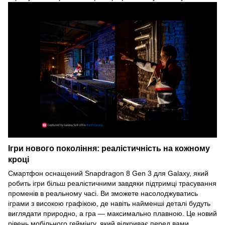
Ігри нового покоління: реалістичність на кожному
кроці
Смартфон оснащений Snapdragon 8 Gen 3 для Galaxy, який
робить ігри більш реалістичними завдяки підтримці трасування
променів в реальному часі. Ви зможете насолоджуватись
іграми з високою графікою, де навіть найменші деталі будуть
виглядати природно, а гра — максимально плавною. Це новий
рівень мобільного геймінгу, який відкриває перед вами