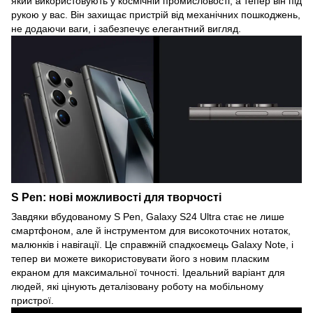
який використовують у космічній промисловості, а тепер він під
рукою у вас. Він захищає пристрій від механічних пошкоджень,
не додаючи ваги, і забезпечує елегантний вигляд.
S Pen: нові можливості для творчості
Завдяки вбудованому S Pen, Galaxy S24 Ultra стає не лише
смартфоном, але й інструментом для високоточних нотаток,
малюнків і навігації. Це справжній спадкоємець Galaxy Note, і
тепер ви можете використовувати його з новим пласким
екраном для максимальної точності. Ідеальний варіант для
людей, які цінують деталізовану роботу на мобільному
пристрої.