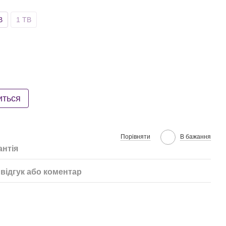
B
1 TB
иться
Порівняти
В бажання
антія
відгук або коментар