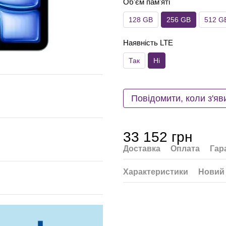
Об'єм пам'яті
128 GB
256 GB
512 G
Наявність LTE
Так
Ні
Повідомити, коли з'яв
33 152 грн
Доставка
Оплата
Гар
Характеристики
Новий 