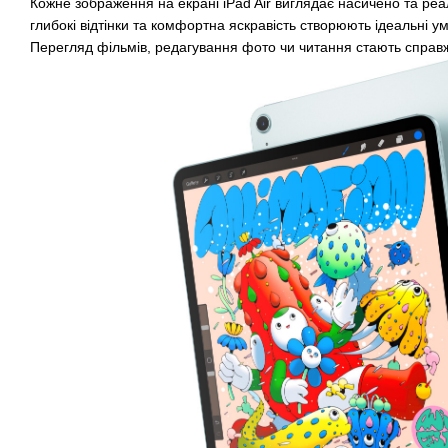
Кожне зображення на екрані iPad Air виглядає насичено та реал
глибокі відтінки та комфортна яскравість створюють ідеальні ум
Перегляд фільмів, редагування фото чи читання стають справ