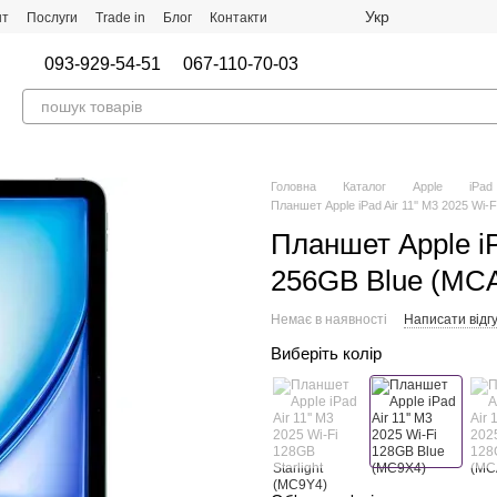
Укр
нт
Послуги
Trade in
Блог
Контакти
093-929-54-51
067-110-70-03
Головна
Каталог
Apple
iPad
Планшет Apple iPad Air 11'' M3 2025 Wi
Планшет Apple iP
256GB Blue (MC
Немає в наявності
Написати відгу
Виберіть колір