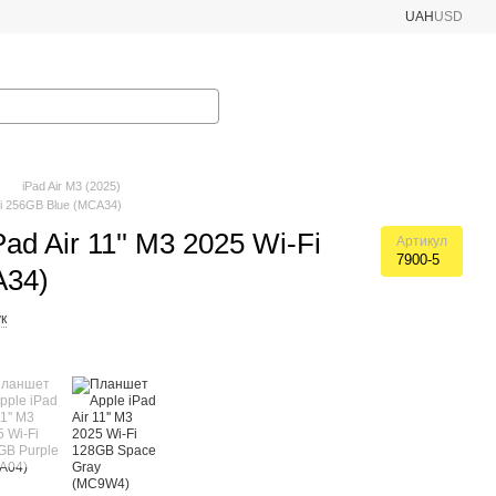
UAH
USD
iPad Air M3 (2025)
-Fi 256GB Blue (MCA34)
ad Air 11'' M3 2025 Wi-Fi
Артикул
7900-5
A34)
к