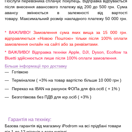
Послуги перевізника сплачує покупець. Відправка відбувається
після внесення авансового платежу від 200 до 500 грн. Сума
авансу змінюється в залежності від вартості
товару. Максимальний розмір накладного платежу 50 000 грн.
* ВАЖЛИВО!
Замовлення сума яких вища за 15 000 грн.
відправляються «Новою Поштою» тільки після 100% оплати
замовлення онлайн на сайті або за реквізитами.
* ВАЖЛИВО! Відправка техніки Apple, DJI, Dyson, Ecoflow та
Bluetti здійснюється лише після 100% оплати замовлення.
Більше інформації про доставку
Готівкою
Терміналом ( +3% на товар вартістю більше 10 000 грн )
Переказ на IBAN на рахунок ФОПа для фіз.осіб ( + 1% )
Безготівкова без ПДВ для юр.осіб ( +3% )
Гарантія на техніку:
Базова гарантія від магазину iPodrom на всі прідбані товари
від 1 до 12 місяців з дати купівлі.