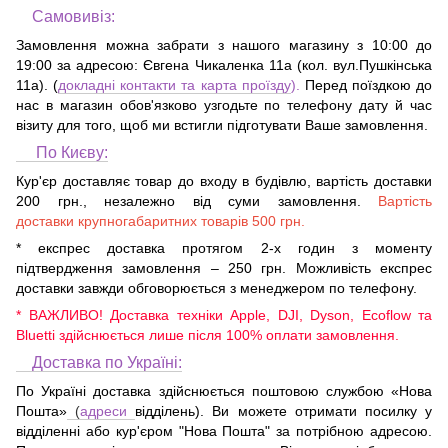
Самовивіз:
Замовлення можна забрати з нашого магазину з 10:00 до
19:00 за адресою:
Євгена Чикаленка 11а (кол. вул.Пушкінська
11а)
. (
докладні контакти та карта проїзду
).
Перед поїздкою до
нас в магазин обов'язково узгодьте по телефону дату й час
візиту для того, щоб ми встигли підготувати Ваше замовлення.
По Києву:
Кур'єр доставляє товар до входу в будівлю, вартість доставки
200 грн., незалежно від суми замовлення.
Вартість
доставки крупногабаритних товарів 500 грн.
* експрес доставка протягом 2-х годин з моменту
підтвердження замовлення – 250 грн. Можливість експрес
доставки завжди обговорюється з менеджером по телефону.
* ВАЖЛИВО! Доставка техніки Apple, DJI, Dyson, Ecoflow та
Bluetti здійснюється лише після 100% оплати замовлення.
Доставка по Україні:
По Україні доставка здійснюється поштовою службою «Нова
Пошта»
(
адреси
відділень). Ви можете отримати посилку у
відділенні або кур'єром "Нова Пошта" за потрібною адресою.