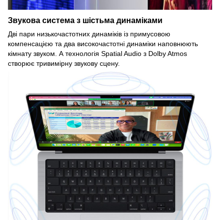
Звукова система з шістьма динаміками
Дві пари низькочастотних динаміків із примусовою
компенсацією та два високочастотні динаміки наповнюють
кімнату звуком. А технологія Spatial Audio з Dolby Atmos
створює тривимірну звукову сцену.