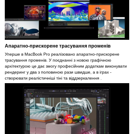
Апаратно-прискорене трасування променів
Уперше в MacBook Pro реалізовано апаратно-прискорене
трасування променів. У поєднанні з новою графічною
архітектурою це дає змогу професійним додаткам виконувати
рендеринг у два з половиною рази швидше, а в іграх -
створювати реалістичніші тіні та віддзеркалення .