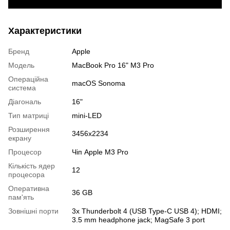
Характеристики
Бренд
Apple
Модель
MacBook Pro 16" M3 Pro
Операційна
macOS Sonoma
система
Діагональ
16"
Тип матриці
mini-LED
Розширення
3456x2234
екрану
Процесор
Чіп Apple M3 Pro
Кількість ядер
12
процесора
Оперативна
36 GB
пам'ять
Зовнішні порти
3x Thunderbolt 4 (USB Type-C USB 4); HDMI;
3.5 mm headphone jack; MagSafe 3 port