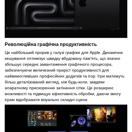
Революційна графічна продуктивність
Це найбільший прорив у галузі графіки для Apple. Динамічне
кешування оптимізує швидку вбудовану пам'ять, що значно
збільшує середнє завантаження графічного процесора,
забезпечуючи величезний приріст продуктивності для
найвимогливіших професійних додатків та ігор. Ігри матимуть
більш деталізований вигляд, ніж будь-коли, завдяки
апаратному прискоренню затінення сітки. Це розширює
можливості та підвищує ефективність обробки, даючи змогу
іграм відображати візуально складні сцени.