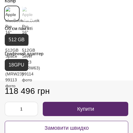
Колір
Об'єм пам'яті
512 GB
Графічний адаптер
18GPU
118 496 грн
Купити
Замовити швидко