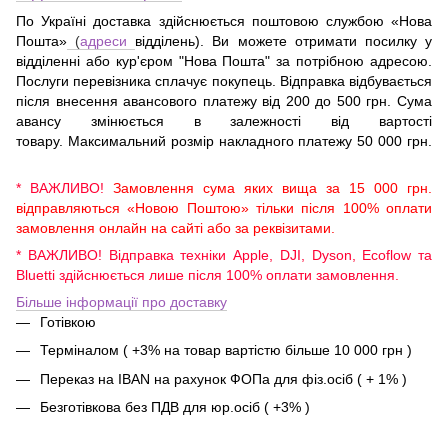
По Україні доставка здійснюється поштовою службою «Нова
Пошта»
(
адреси
відділень). Ви можете отримати посилку у
відділенні або кур'єром "Нова Пошта" за потрібною адресою.
Послуги перевізника сплачує покупець. Відправка відбувається
після внесення авансового платежу від 200 до 500 грн. Сума
авансу змінюється в залежності від вартості
товару. Максимальний розмір накладного платежу 50 000 грн.
* ВАЖЛИВО!
Замовлення сума яких вища за 15 000 грн.
відправляються «Новою Поштою» тільки після 100% оплати
замовлення онлайн на сайті або за реквізитами.
* ВАЖЛИВО! Відправка техніки Apple, DJI, Dyson, Ecoflow та
Bluetti здійснюється лише після 100% оплати замовлення.
Більше інформації про доставку
Готівкою
Терміналом ( +3% на товар вартістю більше 10 000 грн )
Переказ на IBAN на рахунок ФОПа для фіз.осіб ( + 1% )
Безготівкова без ПДВ для юр.осіб ( +3% )