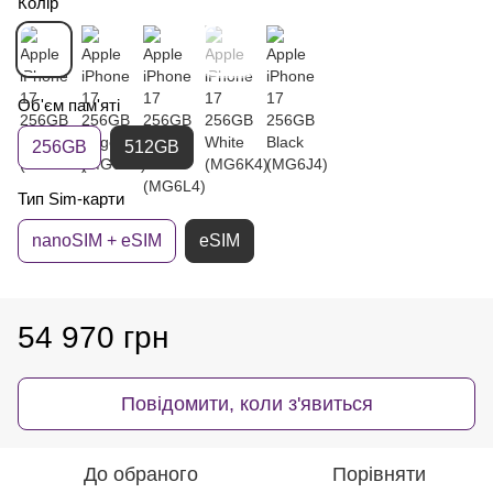
Колір
Об'єм пам'яті
256GB
512GB
Тип Sim-карти
nanoSIM + eSIM
eSIM
54 970 грн
Повідомити, коли з'явиться
До обраного
Порівняти