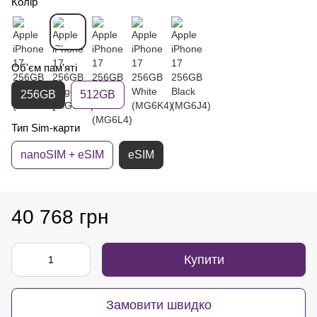
Колір
Об'єм пам'яті
256GB
512GB
Тип Sim-карти
nanoSIM + eSIM
eSIM
40 768 грн
Купити
Замовити швидко