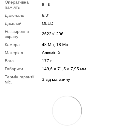
Оперативна
8 Гб
пам'ять
Діагональ
6,3"
Дисплей
OLED
Розширення
2622×1206
екрану
Камера
48 Мп; 18 Мп
Матеріал
Алюміній
Вага
177 г
Габарити
149,6 × 71,5 × 7,95 мм
Термін гарантії,
3 від магазину
міс.