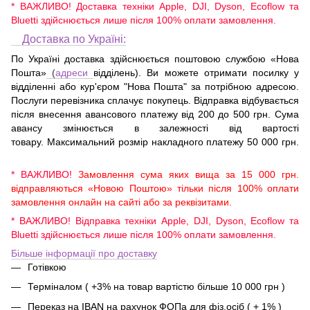
* ВАЖЛИВО! Доставка техніки Apple, DJI, Dyson, Ecoflow та
Bluetti здійснюється лише після 100% оплати замовлення.
Доставка по Україні:
По Україні доставка здійснюється поштовою службою «Нова
Пошта»
(
адреси
відділень). Ви можете отримати посилку у
відділенні або кур'єром "Нова Пошта" за потрібною адресою.
Послуги перевізника сплачує покупець. Відправка відбувається
після внесення авансового платежу від 200 до 500 грн. Сума
авансу змінюється в залежності від вартості
товару. Максимальний розмір накладного платежу 50 000 грн.
* ВАЖЛИВО!
Замовлення сума яких вища за 15 000 грн.
відправляються «Новою Поштою» тільки після 100% оплати
замовлення онлайн на сайті або за реквізитами.
* ВАЖЛИВО! Відправка техніки Apple, DJI, Dyson, Ecoflow та
Bluetti здійснюється лише після 100% оплати замовлення.
Більше інформації про доставку
Готівкою
Терміналом ( +3% на товар вартістю більше 10 000 грн )
Переказ на IBAN на рахунок ФОПа для фіз.осіб ( + 1% )