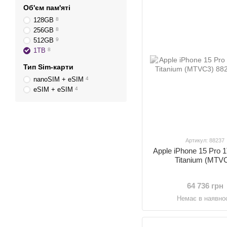
Об'єм пам'яті
128GB
8
256GB
8
512GB
9
1TB
8
Тип Sim-карти
nanoSIM + eSIM
4
eSIM + eSIM
4
Артикул: 88237
Apple iPhone 15 Pro 
Titanium (MTV
64 736 грн
Немає в наявнос