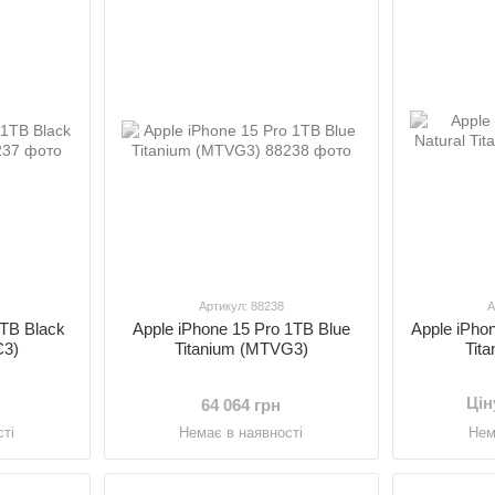
Артикул: 88238
А
1TB Black
Apple iPhone 15 Pro 1TB Blue
Apple iPho
C3)
Titanium (MTVG3)
Tit
Цін
64 064 грн
ті
Немає в наявності
Нем