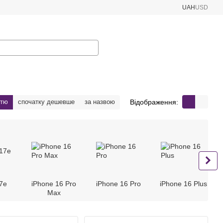
UAH
USD
Відображення:
стю
спочатку дешевше
за назвою
7e
iPhone 16 Pro
iPhone 16 Pro
iPhone 16 Plus
Max