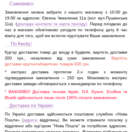
Самовивіз:
Замовлення можна забрати з нашого магазину з 10:00 до
19:00 за адресою:
Євгена Чикаленка 11а (кол. вул.Пушкінська
11а)
. (
докладні контакти та карта проїзду
).
Перед поїздкою до
нас в магазин обов'язково узгодьте по телефону дату й час
візиту для того, щоб ми встигли підготувати Ваше замовлення.
По Києву:
Кур'єр доставляє товар до входу в будівлю, вартість доставки
200 грн., незалежно від суми замовлення.
Вартість
доставки крупногабаритних товарів 500 грн.
* експрес доставка протягом 2-х годин з моменту
підтвердження замовлення – 250 грн. Можливість експрес
доставки завжди обговорюється з менеджером по телефону.
* ВАЖЛИВО! Доставка техніки Apple, DJI, Dyson, Ecoflow та
Bluetti здійснюється лише після 100% оплати замовлення.
Доставка по Україні:
По Україні доставка здійснюється поштовою службою «Нова
Пошта»
(
адреси
відділень). Ви можете отримати посилку у
відділенні або кур'єром "Нова Пошта" за потрібною адресою.
Послуги перевізника сплачує покупець. Відправка відбувається