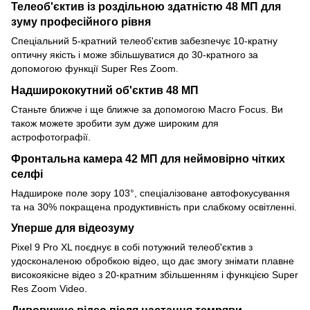
Телеоб'єктив із роздільною здатністю 48 МП для
зуму професійного рівня
Спеціальний 5-кратний телеоб'єктив забезпечує 10-кратну
оптичну якість і може збільшуватися до 30-кратного за
допомогою функції Super Res Zoom.
Надширококутний об'єктив 48 МП
Станьте ближче і ще ближче за допомогою Macro Focus. Ви
також можете зробити зум дуже широким для
астрофотографії.
Фронтальна камера 42 МП для неймовірно чітких
селфі
Надшироке поле зору 103°, спеціалізоване автофокусування
та на 30% покращена продуктивність при слабкому освітленні.
Уперше для відеозуму
Pixel 9 Pro XL поєднує в собі потужний телеоб'єктив з
удосконаленою обробкою відео, що дає змогу знімати плавне
високоякісне відео з 20-кратним збільшенням і функцією Super
Res Zoom Video.