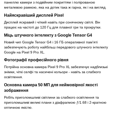
панеллю камери з подвійним покриттям і полірованою
металевою рамкою, яка на дотик така ж гарна, як і на вигляд.
Найяскравіший дисплей Pixel
Дисплей яскравий і чіткий навіть при сонячному світлі. Він
працює на частоті до 120 Гц для плавної гри та прокрутки.
Міць штучного інтелекту з Google Tensor G4
Новий чип Google Tensor G4 і 16 ГБ оперативної пам'яті
забезпечують роботу найбільш передового штучного інтелекту
Google на Pixel 9 Pro XL.
Фотографії професійного рівня
Потрійна основна камера Pixel 9 Pro XL забезпечує надблизькі
знімки, чіткі селфі та насичені кольори - навіть за слабкого
освітлення.
Основна камера 50 МП для неймовірної якості
зображення
Робіть приголомшливі світлини за слабкого освітлення та
приголомшливі великі плани з діафрагмою ƒ/1.68 і 2-кратною
оптичною якістю.