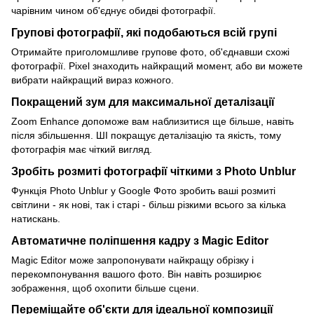
чарівним чином об'єднує обидві фотографії.
Групові фотографії, які подобаються всій групі
Отримайте приголомшливе групове фото, об'єднавши схожі
фотографії. Pixel знаходить найкращий момент, або ви можете
вибрати найкращий вираз кожного.
Покращений зум для максимальної деталізації
Zoom Enhance допоможе вам наблизитися ще більше, навіть
після збільшення. ШІ покращує деталізацію та якість, тому
фотографія має чіткий вигляд.
Зробіть розмиті фотографії чіткими з Photo Unblur
Функція Photo Unblur у Google Фото зробить ваші розмиті
світлини - як нові, так і старі - більш різкими всього за кілька
натискань.
Автоматичне поліпшення кадру з Magic Editor
Magic Editor може запропонувати найкращу обрізку і
перекомпонування вашого фото. Він навіть розширює
зображення, щоб охопити більше сцени.
Переміщайте об'єкти для ідеальної композиції