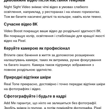
Дивовижне відео після настання темряви
Night Sight Video знімає чіткі відео в умовах слабкого
освітлення, наприклад, у ресторанах і на нічних горизонтах.
Тож ви бачите насичені деталі та кольори, навіть коли темно.
Сучасне відео 8K
Video Boost покращує ваше відео до роздільної здатності 8K.
Він покращує колір, освітлення і стабілізацію для кращої якості
відео на Pixel.
Керуйте камерою як професіонал
Втілите своє бачення в життя за допомогою розширених
налаштувань камери, таких як витримка, ручне фокусування
та багато іншого. Камера також підтримує зображення з
повною роздільною здатністю.
Природні відтінки шкіри
Real Tone прекрасно, достовірно і точно передає відтінки шкіри
на фотографіях і відео.
Сфотографуйте і будьте в кадрі
Add Me гарантує, що ніхто не залишиться без фотографії.
Зробіть знімок із групою, а потім поміняйте фотографа. Pixel