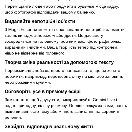
Переміщайте людей або предмети в будь-яке місце кадру,
щоб фотографії відповідали вашому баченню.
Видаляйте непотрібні об'єкти
З Magic Editor ви можете легко видаляти непотрібні елементи,
такі як випадкові перехожі або дроти. Це дає змогу
зосередитися на головному, роблячи ваші фотографії більш
виразними і чистими. Ваша творчість тепер під контролем, і
ніщо не відверне від головного.
Творча зміна реальності за допомогою тексту
Переосмисліть пейзаж, просто написавши те, що ви хочете
побачити, наприклад, перетворіть стіну на міст або заповніть
небо рожевими кулями.
Обговоріть усе в прямому ефірі
Замість того, щоб друкувати, використовуйте Gemini Live і
ведіть природну, вільну розмову. Gemini слідкує за вами, навіть
якщо ви змінюєте тему або міняєте запитання на середині
речення.
Знайдіть відповіді в реальному житті