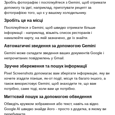
Зробіть фотографію і поспілкуйтеся з Gemini, щоб отримати
допомогу та ідеї, наприклад, приготувати рецепт за
фотографією того, що є у вашому холодильнику.
Зробіть це на місці
Поспілкуйтеся з Gemini, щоб швидко отримати більше
інформації - наприклад, візьміть список ресторанів і
намалюйте карту, на якій зазначено, де їх знайти.
Автоматичні зведення за допомогою Gemini
Gemini може складати зведення ваших документів Google і
непрочитаних повідомлень у Gmail.
Зручне збереження та пошук інформації
Pixel Screenshots допомагає вам зберігати інформацію, яку ви
хочете згадати пізніше, як-от події, місця та багато іншого, а
також використовує Gemini, щоб знаходити те, що вам
потрібно, саме тоді, коли вам це потрібно.
Миттєвий пошук за допомогою обведення
Обведіть кружком зображення або текст, навіть на відео.
Google AI швидко знайде його - просто з додатка, в якому ви
перебуваєте.