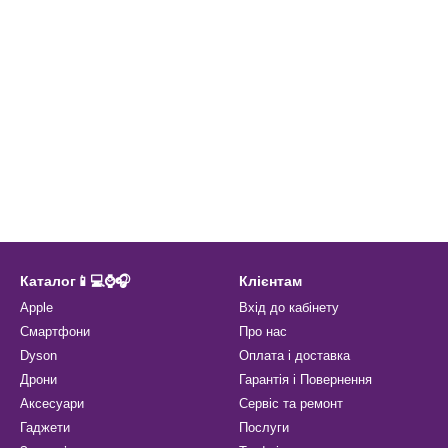
Каталог📱💻⌚️🎧
Клієнтам
Apple
Вхід до кабінету
Смартфони
Про нас
Dyson
Оплата і доставка
Дрони
Гарантія і Повернення
Аксесуари
Сервіс та ремонт
Гаджети
Послуги