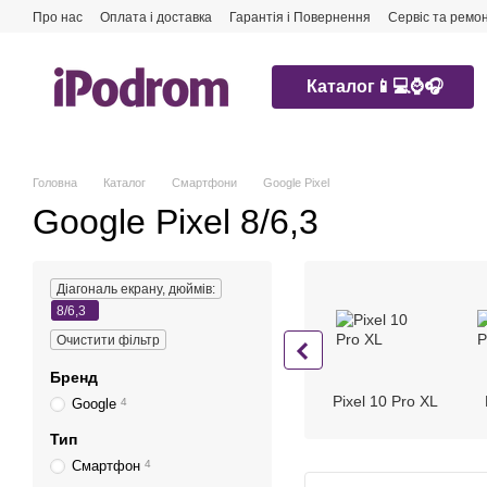
Перейти до основного контенту
Про нас
Оплата і доставка
Гарантія і Повернення
Сервіс та ремо
Каталог📱💻⌚️🎧
Головна
Каталог
Смартфони
Google Pixel
Google Pixel 8/6,3
Діагональ екрану, дюймів:
8/6,3
Очистити фільтр
Бренд
Pixel 10 Pro XL
Google
4
Тип
Смартфон
4