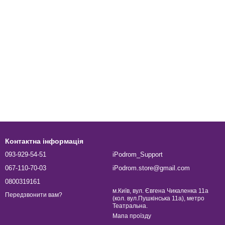
Контактна інформація
093-929-54-51
iPodrom_Support
067-110-70-03
iPodrom.store@gmail.com
0800319161
м.Київ, вул. Євгена Чикаленка 11а
Передзвонити вам?
(кол. вул.Пушкінська 11а), метро
Театральна.
Мапа проїзду