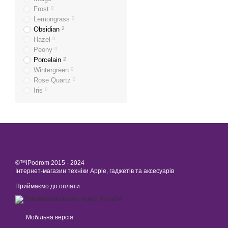
Frost
0
Lemongrass
0
Obsidian
2
Hazel
0
Peony
0
Porcelain
2
Wintergreen
0
Rose Quartz
0
Iris
0
©™iPodrom 2015 - 2024
Інтернет-магазин техніки Apple, гаджетів та аксесуарів
Приймаємо до оплати
Мобільна версія