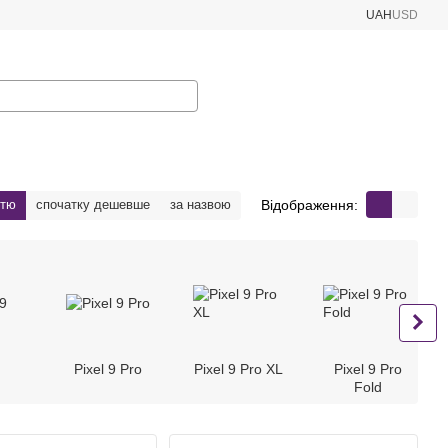
UAH
USD
Відображення:
стю
спочатку дешевше
за назвою
Pixel 9 Pro
Pixel 9 Pro XL
Pixel 9 Pro
Fold