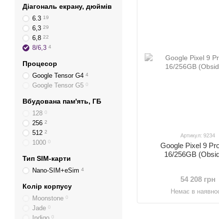
Діагональ екрану, дюймів
6.3
19
6,3
29
6,8
22
8/6,3
4
Процесор
Google Tensor G4
4
Google Tensor G5
0
Вбудована пам'ять, ГБ
128
0
256
2
512
2
Артикул: 9234
1000
0
Google Pixel 9 Pr
16/256GB (Obsid
Тип SIM-карти
Nano-SIM+eSim
4
54 208 грн
Колір корпусу
Немає в наявнос
Moonstone
0
Jade
0
Indigo
0