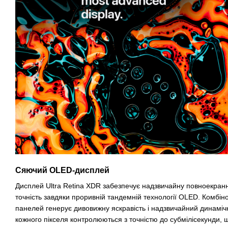
Сяючий OLED-дисплей
Дисплей Ultra Retina XDR забезпечує надзвичайну повноекранн
точність завдяки проривній тандемній технології OLED. Комбін
панелей генерує дивовижну яскравість і надзвичайний динамічни
кожного пікселя контролюються з точністю до субмілісекунди, 