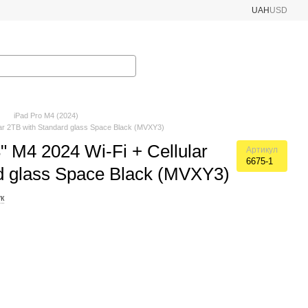
UAH
USD
iPad Pro M4 (2024)
lar 2TB with Standard glass Space Black (MVXY3)
" M4 2024 Wi-Fi + Cellular
Артикул
6675-1
d glass Space Black (MVXY3)
к