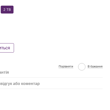
2 TB
иться
Порівняти
В бажання
антія
відгук або коментар