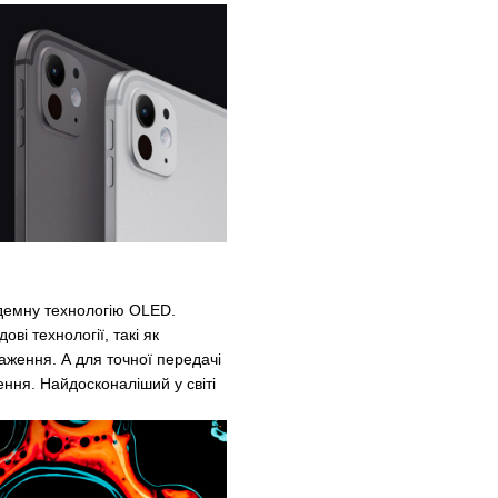
демну технологію OLED.
ві технології, такі як
раження. А для точної передачі
ння. Найдосконаліший у світі