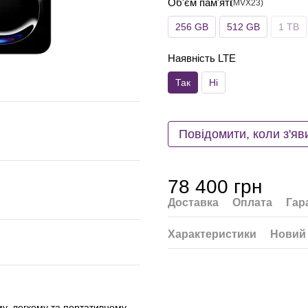
Об'єм пам'яті
256 GB
512 GB
1 TB
Наявність LTE
Так
Ні
Повідомити, коли з'яв
78 400 грн
Доставка
Оплата
Гар
Характеристики
Новий 
му, легкому та портативному