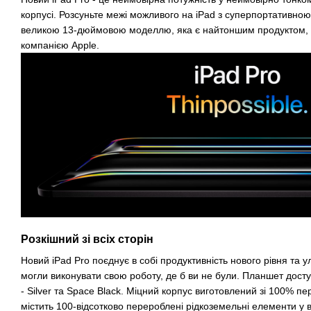
корпусі. Розсуньте межі можливого на iPad з суперпортативн
великою 13-дюймовою моделлю, яка є найтоншим продуктом, 
компанією Apple.
Розкішний зі всіх сторін
Новий iPad Pro поєднує в собі продуктивність нового рівня та 
могли виконувати свою роботу, де б ви не були. Планшет дост
- Silver та Space Black. Міцний корпус виготовлений зі 100% п
містить 100-відсотково перероблені рідкоземельні елементи у в