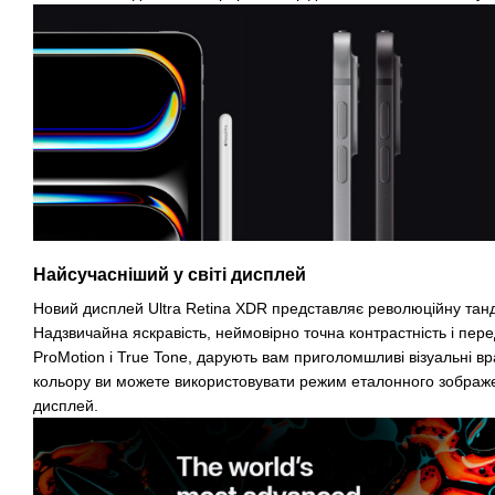
Найсучасніший у світі дисплей
Новий дисплей Ultra Retina XDR представляє революційну тан
Надзвичайна яскравість, неймовірно точна контрастність і передо
ProMotion і True Tone, дарують вам приголомшливі візуальні в
кольору ви можете використовувати режим еталонного зображе
дисплей.