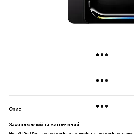
Опис
Захоплюючий та витончений
Новий iPad Pro - це неймовірна потужність у неймовірно тонко