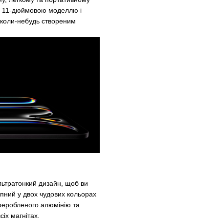
ою 11-дюймовою моделлю і
коли-небудь створеним
ультратонкий дизайн, щоб ви
упний у двох чудових кольорах
ереробленого алюмінію та
сіх магнітах.