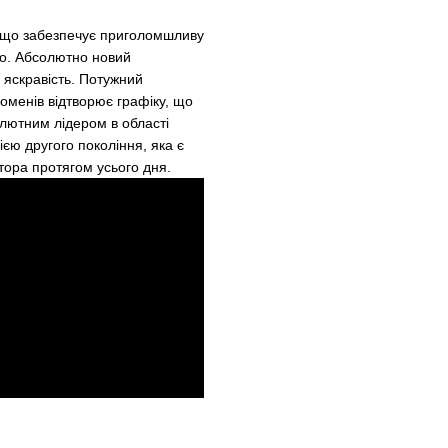
, що забезпечує приголомшливу
Pro. Абсолютно новий
 яскравість. Потужний
менів відтворює графіку, що
олютним лідером в області
єю другого покоління, яка є
тора протягом усього дня.