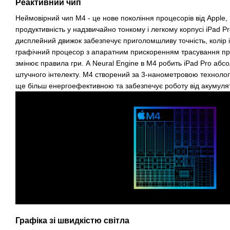
Реактивний чип
Неймовірний чип M4 - це нове покоління процесорів від Apple
продуктивність у надзвичайно тонкому і легкому корпусі iPad 
дисплейний движок забезпечує приголомшливу точність, колір і
графічний процесор з апаратним прискоренням трасування про
змінює правила гри. А Neural Engine в M4 робить iPad Pro абс
штучного інтелекту. M4 створений за 3-нанометровою технологі
ще більш енергоефективною та забезпечує роботу від акумуля
Графіка зі швидкістю світла