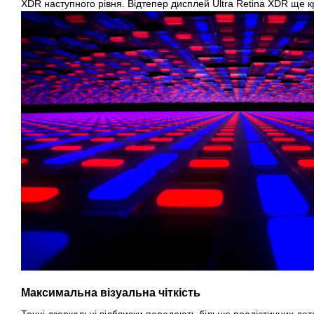
XDR наступного рівня. Відтепер дисплей Ultra Retina XDR ще кр
Максимальна візуальна чіткість
Точні дзеркальні відблиски передають більше реалістичних дет