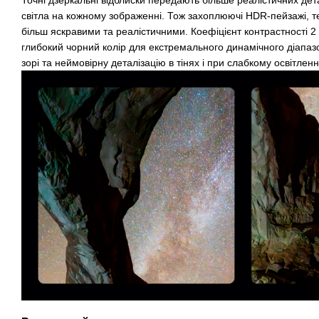
світла на кожному зображенні. Тож захоплюючі HDR-пейзажі, т
більш яскравими та реалістичними. Коефіцієнт контрастності 2
глибокий чорний колір для екстремального динамічного діапаз
зорі та неймовірну деталізацію в тінях і при слабкому освітленн