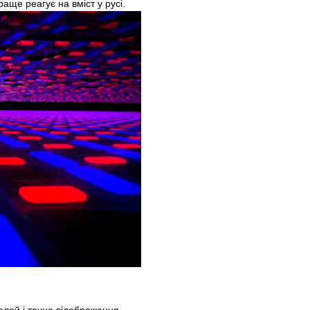
аще реагує на вміст у русі.
алей і точне відображення