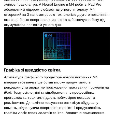
змінює правила гри. А Neural Engine в M4 робить iPad Pro
абсолютним лідером в області штучного інтелекту. M4
створений за 3-нанометровою технологією другого покоління,
яка є ще більш енергоефективною та забезпечує роботу від
акумулятора протягом усього дня.
Графіка зі швидкістю світла
Архітектура графічного процесора нового покоління M4
вперше забезпечує ще більш високу продуктивність
рендерингу та апаратне прискорення трасування променів на
iPad. Тому світло, тіні та відображення в професійних
програмах та іграх виглядають неймовірно яскраво та
реалістично. Динамічне кешування оптимізує вбудовану
пам'ять, підвищуючи енергоефективність і продуктивність
графіки у всіх типах додатків та ігор. Апаратне прискорення