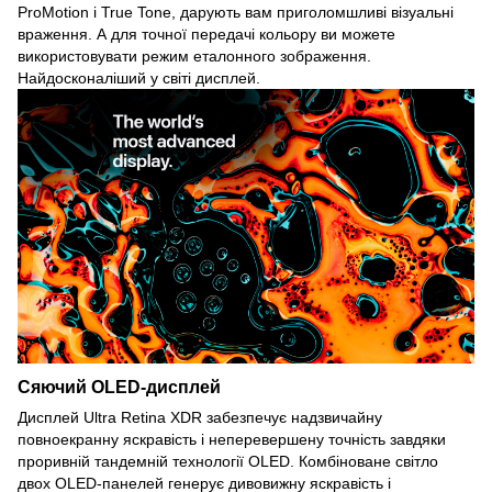
ProMotion і True Tone, дарують вам приголомшливі візуальні
враження. А для точної передачі кольору ви можете
використовувати режим еталонного зображення.
Найдосконаліший у світі дисплей.
Сяючий OLED-дисплей
Дисплей Ultra Retina XDR забезпечує надзвичайну
повноекранну яскравість і неперевершену точність завдяки
проривній тандемній технології OLED. Комбіноване світло
двох OLED-панелей генерує дивовижну яскравість і