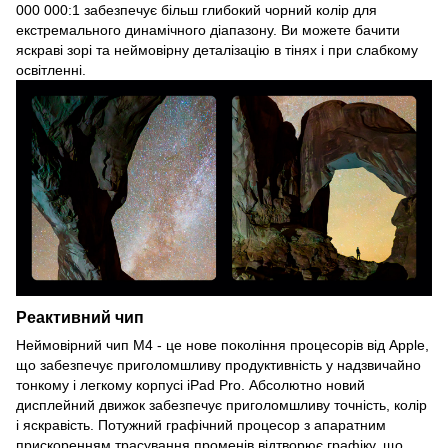
000 000:1 забезпечує більш глибокий чорний колір для
екстремального динамічного діапазону. Ви можете бачити
яскраві зорі та неймовірну деталізацію в тінях і при слабкому
освітленні.
Реактивний чип
Неймовірний чип M4 - це нове покоління процесорів від Apple,
що забезпечує приголомшливу продуктивність у надзвичайно
тонкому і легкому корпусі iPad Pro. Абсолютно новий
дисплейний движок забезпечує приголомшливу точність, колір
і яскравість. Потужний графічний процесор з апаратним
прискоренням трасування променів відтворює графіку, що