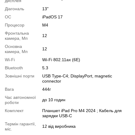
дисплея
Діагональ
13"
OC
iPadOS 17
Процесор
M4
Фронтальна
12
камера, Мп
Основна
12
камера, Мп
Wi-Fi
Wi-Fi 802.11ax (6E)
Bluetooth
5.3
Зовнішні порти
USB Type-C4; DisplayPort, magnetic
connector
Вага
444г
Час автономної
до 10 годин
роботи
Комплект
Планшет iPad Pro M4 2024 ; Кабель для
зарядки USB-C
Термін гарантії,
12 від виробника
міс.