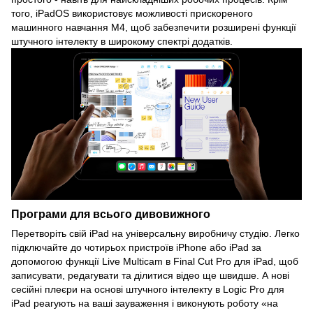
того, iPadOS використовує можливості прискореного
машинного навчання M4, щоб забезпечити розширені функції
штучного інтелекту в широкому спектрі додатків.
Програми для всього дивовижного
Перетворіть свій iPad на універсальну виробничу студію. Легко
підключайте до чотирьох пристроїв iPhone або iPad за
допомогою функції Live Multicam в Final Cut Pro для iPad, щоб
записувати, редагувати та ділитися відео ще швидше. А нові
сесійні плеєри на основі штучного інтелекту в Logic Pro для
iPad реагують на ваші зауваження і виконують роботу «на