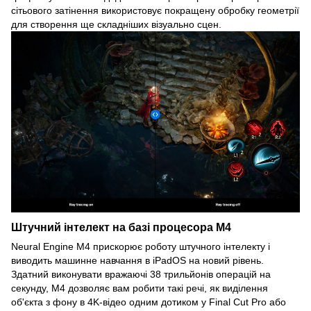
сітьового затінення використовує покращену обробку геометрії
для створення ще складніших візуально сцен.
Штучний інтелект на базі процесора M4
Neural Engine M4 прискорює роботу штучного інтелекту і
виводить машинне навчання в iPadOS на новий рівень.
Здатний виконувати вражаючі 38 трильйонів операцій на
секунду, M4 дозволяє вам робити такі речі, як виділення
об'єкта з фону в 4K-відео одним дотиком у Final Cut Pro або