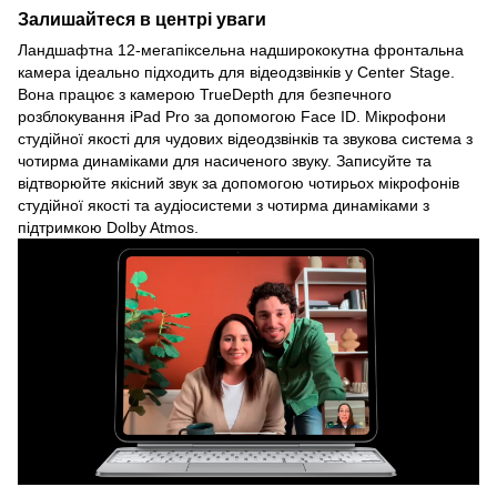
Залишайтеся в центрі уваги
Ландшафтна 12-мегапіксельна надширококутна фронтальна
камера ідеально підходить для відеодзвінків у Center Stage.
Вона працює з камерою TrueDepth для безпечного
розблокування iPad Pro за допомогою Face ID. Мікрофони
студійної якості для чудових відеодзвінків та звукова система з
чотирма динаміками для насиченого звуку. Записуйте та
відтворюйте якісний звук за допомогою чотирьох мікрофонів
студійної якості та аудіосистеми з чотирма динаміками з
підтримкою Dolby Atmos.