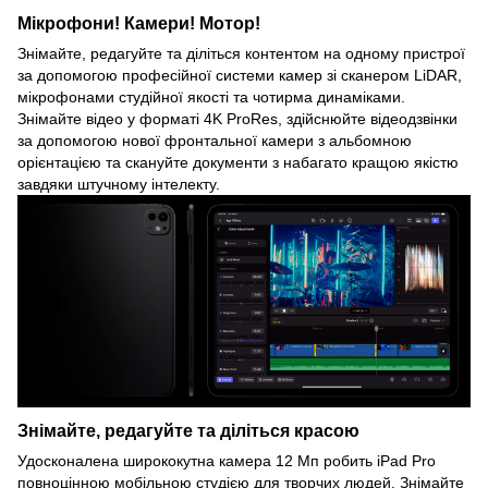
Мікрофони! Камери! Мотор!
Знімайте, редагуйте та діліться контентом на одному пристрої
за допомогою професійної системи камер зі сканером LiDAR,
мікрофонами студійної якості та чотирма динаміками.
Знімайте відео у форматі 4K ProRes, здійснюйте відеодзвінки
за допомогою нової фронтальної камери з альбомною
орієнтацією та скануйте документи з набагато кращою якістю
завдяки штучному інтелекту.
Знімайте, редагуйте та діліться красою
Удосконалена ширококутна камера 12 Мп робить iPad Pro
повноцінною мобільною студією для творчих людей. Знімайте