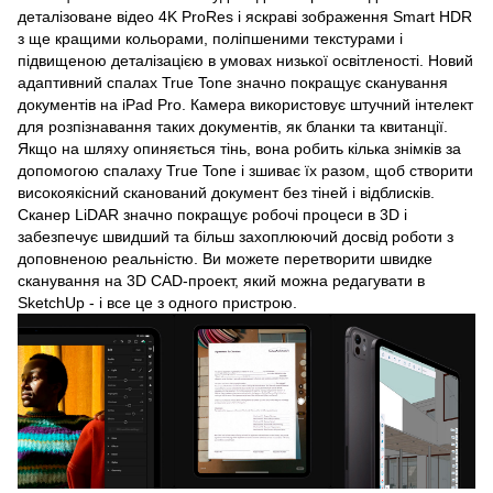
деталізоване відео 4K ProRes і яскраві зображення Smart HDR
з ще кращими кольорами, поліпшеними текстурами і
підвищеною деталізацією в умовах низької освітленості. Новий
адаптивний спалах True Tone значно покращує сканування
документів на iPad Pro. Камера використовує штучний інтелект
для розпізнавання таких документів, як бланки та квитанції.
Якщо на шляху опиняється тінь, вона робить кілька знімків за
допомогою спалаху True Tone і зшиває їх разом, щоб створити
високоякісний сканований документ без тіней і відблисків.
Сканер LiDAR значно покращує робочі процеси в 3D і
забезпечує швидший та більш захоплюючий досвід роботи з
доповненою реальністю. Ви можете перетворити швидке
сканування на 3D CAD-проект, який можна редагувати в
SketchUp - і все це з одного пристрою.