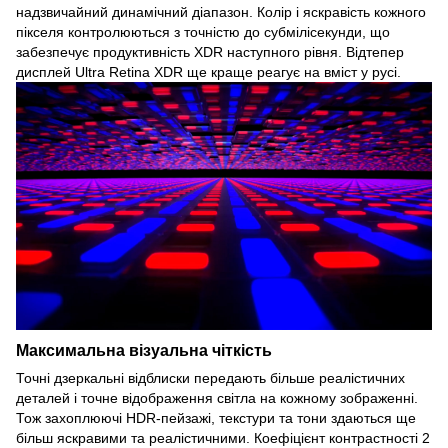
надзвичайний динамічний діапазон. Колір і яскравість кожного
пікселя контролюються з точністю до субмілісекунди, що
забезпечує продуктивність XDR наступного рівня. Відтепер
дисплей Ultra Retina XDR ще краще реагує на вміст у русі.
Максимальна візуальна чіткість
Точні дзеркальні відблиски передають більше реалістичних
деталей і точне відображення світла на кожному зображенні.
Тож захоплюючі HDR-пейзажі, текстури та тони здаються ще
більш яскравими та реалістичними. Коефіцієнт контрастності 2