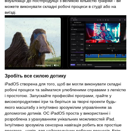
візуалізації до постпродукції з великою кількістю графіки - ви
можете виконувати складні робочі процеси в студії або на
виїзді.
Зробіть все силою дотику
iPadOS створена для того, щоб ви могли виконувати складні
робочі процеси та займатися улюбленими справами з легкістю
і простотою. Запускайте професійні програми, грайте у
високопродуктивні ігри та беріться за творчі проекти будь-
якого масштабу з інтуїтивно зрозумілим управлінням за
допомогою дотиків. OC iPadOS проста у використанні і
розроблена з урахуванням унікальних можливостей iPad.
Інтуїтивно зрозуміла сенсорна навігація робить все простіше
простого - навіть для найскладніших робочих процесів. Крім