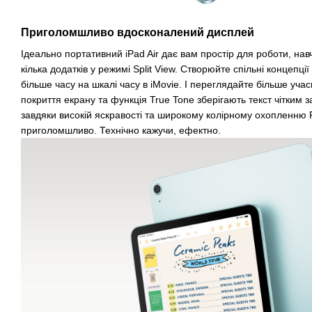
Приголомшливо вдосконалений дисплей
Ідеально портативний iPad Air дає вам простір для роботи, нав
кілька додатків у режимі Split View. Створюйте спільні концепці
більше часу на шкалі часу в iMovie. І переглядайте більше учасн
покриття екрану та функція True Tone зберігають текст чітким з
завдяки високій яскравості та широкому колірному охопленню
приголомшливо. Технічно кажучи, ефектно.