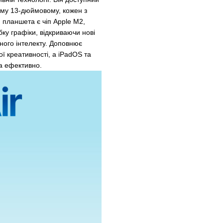
ому 13-дюймовому, кожен з
планшета є чіп Apple M2,
ку графіки, відкриваючи нові
ного інтелекту. Доповнює
ї креативності, а iPadOS та
та ефективно.