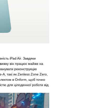
ість iPad Air. Завдяки
вижку він працює майже на
ланувати реконструкцію
le-A, такі як Zenless Zone Zero,
електом в Onform, щоб точно
істю для цілоденної роботи від