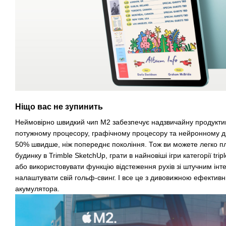
Ніщо вас не зупинить
Неймовірно швидкий чип M2 забезпечує надзвичайну продуктивн
потужному процесору, графічному процесору та нейронному д
50% швидше, ніж попереднє покоління. Тож ви можете легко п
будинку в Trimble SketchUp, грати в найновіші ігри категорії trip
або використовувати функцію відстеження рухів зі штучним інт
налаштувати свій гольф-свинг. І все це з дивовижною ефективн
акумулятора.