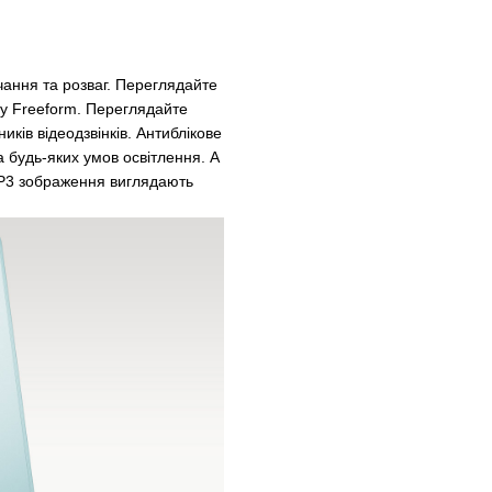
чання та розваг. Переглядайте
ї у Freeform. Переглядайте
иків відеодзвінків. Антиблікове
а будь-яких умов освітлення. А
 P3 зображення виглядають