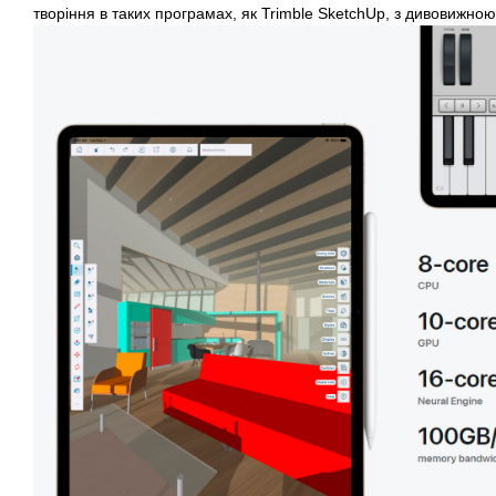
творіння в таких програмах, як Trimble SketchUp, з дивовижною