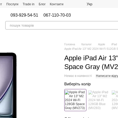
Укр
нт
Послуги
Trade in
Блог
Контакти
093-929-54-51
067-110-70-03
Головна
Каталог
Apple
iPad
Apple iPad Air 13'' M2 2024 Wi-Fi 512GB
Apple iPad Air 13
Space Gray (MV2
Немає в наявності
Написати відгу
Виберіть колір