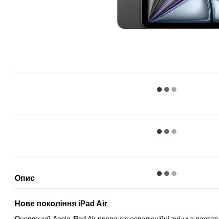
Опис
Нове покоління iPad Air
Оновлений Apple iPad Air пропонує революційні зміни в портати