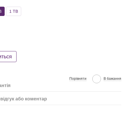
B
1 TB
иться
Порівняти
В бажання
антія
відгук або коментар