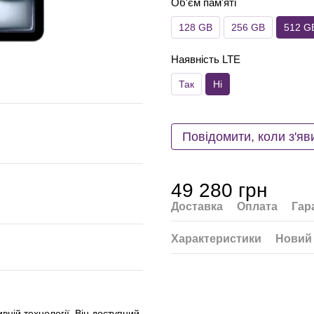
Об'єм пам'яті
128 GB
256 GB
512 G
Наявність LTE
Так
Ні
Повідомити, коли з'яв
49 280 грн
Доставка
Оплата
Гар
Характеристики
Новий 
вній технології. Він доступний