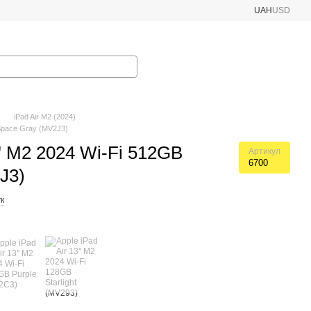
UAH
USD
iPad Air M2 (2024)
 Space Gray (MV2J3)
'' M2 2024 Wi-Fi 512GB
Артикул
6700
J3)
к