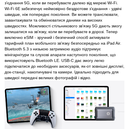
з'єднання 5G, коли ви перебуваєте далеко від мережі Wi-Fi.
Wi-Fi 6E забезпечує неймовірно бездротове з'єднання - удвічі
швидше, ніж попереднє покоління. Ви можете транслювати,
завантажувати та обмінюватися даними на високих
швидкостях. Можливості стільникового зв'язку 5G дають змогу
залишатися на зв'язку, коли ви перебуваєте в дорозі. Тепер
виключно eSIM - зручний і безпечний спосіб активувати
тарифний план мобільного зв'язку безпосередньо на iPad Air.
Bluetooth 5.3 з низькою затримкою аудіо підтримує
мінігарнітури та слухові апарати наступного покоління, що
використовують Bluetooth LE. USB-C дає змогу легко
підключатися до необхідних аксесуарів, як-от зовнішні дисплеї,
док-станції, накопичувачі та камери. Ідеально підходить для
швидкої передачі великих фотографій і відео.