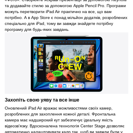
та додавайте стилю за допомогою Apple Pencil Pro. Програми
можуть перетворити iPad Air практично на все, що вам
потрібно. А в App Store є понад мільйон додатків, розроблених
спеціально для iPad, тому ви завжди знайдете потрібну
програму для будь-яких завдань.
Захопіть свою уяву та все інше
Оновлений iPad Air вражає можливостями своїх камер,
розроблених для захоплення кожної деталі. Фронтальна
камера має надширокий кут забезпечує ідеальну якість
відеозв'язку. Вдосконалена технологія Center Stage дозволяє
автоматично налаштовувати кадр так, щоб ви завжди були у