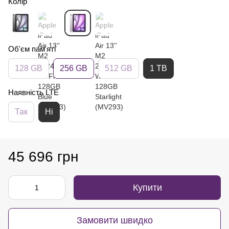
Колір
Об'єм пам'яті
128 GB
256 GB
512 GB
1 TB
Наявність LTE
Так
Ні
45 696 грн
Купити
Замовити швидко