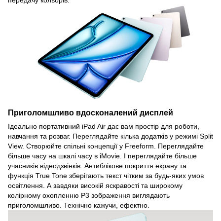
Приголомшливо вдосконалений дисплей
Ідеально портативний iPad Air дає вам простір для роботи,
навчання та розваг. Переглядайте кілька додатків у режимі Split
View. Створюйте спільні концепції у Freeform. Переглядайте
більше часу на шкалі часу в iMovie. І переглядайте більше
учасників відеодзвінків. Антиблікове покриття екрану та
функція True Tone зберігають текст чітким за будь-яких умов
освітлення. А завдяки високій яскравості та широкому
колірному охопленню P3 зображення виглядають
приголомшливо. Технічно кажучи, ефектно.