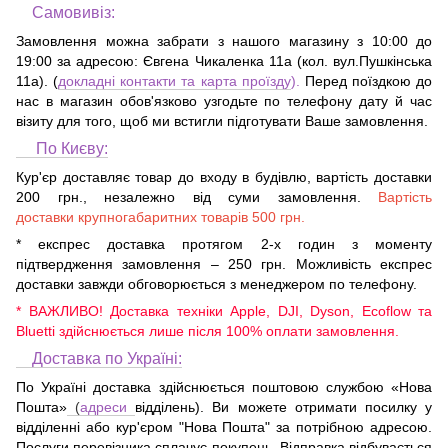
Самовивіз:
Замовлення можна забрати з нашого магазину з 10:00 до
19:00 за адресою:
Євгена Чикаленка 11а (кол. вул.Пушкінська
11а)
. (
докладні контакти та карта проїзду
).
Перед поїздкою до
нас в магазин обов'язково узгодьте по телефону дату й час
візиту для того, щоб ми встигли підготувати Ваше замовлення.
По Києву:
Кур'єр доставляє товар до входу в будівлю, вартість доставки
200 грн., незалежно від суми замовлення.
Вартість
доставки крупногабаритних товарів 500 грн.
* експрес доставка протягом 2-х годин з моменту
підтвердження замовлення – 250 грн. Можливість експрес
доставки завжди обговорюється з менеджером по телефону.
* ВАЖЛИВО! Доставка техніки Apple, DJI, Dyson, Ecoflow та
Bluetti здійснюється лише після 100% оплати замовлення.
Доставка по Україні:
По Україні доставка здійснюється поштовою службою «Нова
Пошта»
(
адреси
відділень). Ви можете отримати посилку у
відділенні або кур'єром "Нова Пошта" за потрібною адресою.
Послуги перевізника сплачує покупець. Відправка відбувається