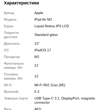
Характеристики
Бренд
Apple
Модель
iPad Air M2
Екран
Liquid Retina IPS LCD
Покриття
Standard glass
дисплея
Діагональ
13"
OC
iPadOS 17
Процесор
M2
Фронтальна
12
камера, Мп
Основна
12
камера, Мп
Wi-Fi
Wi-Fi 802.11ax (6E)
Bluetooth
5.3
Зовнішні порти
USB Type-C 3.1, DisplayPort, magnetic
connector
Вага
462г