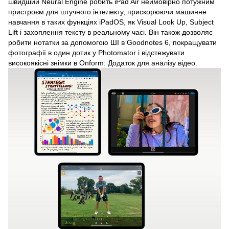
швидший Neural Engine робить iPad Air неймовірно потужним
пристроєм для штучного інтелекту, прискорюючи машинне
навчання в таких функціях iPadOS, як Visual Look Up, Subject
Lift і захоплення тексту в реальному часі. Він також дозволяє
робити нотатки за допомогою ШІ в Goodnotes 6, покращувати
фотографії в один дотик у Photomator і відстежувати
високоякісні знімки в Onform: Додаток для аналізу відео.