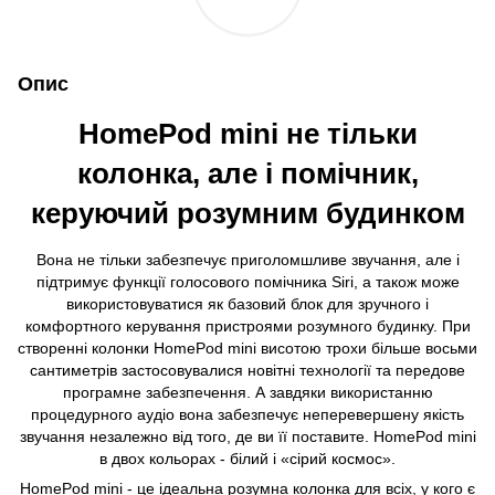
Опис
HomePod mini не тільки
колонка, але і помічник,
керуючий розумним будинком
Вона не тільки забезпечує приголомшливе звучання, але і
підтримує функції голосового помічника Siri, а також може
використовуватися як базовий блок для зручного і
комфортного керування пристроями розумного будинку. При
створенні колонки HomePod mini висотою трохи більше восьми
сантиметрів застосовувалися новітні технології та передове
програмне забезпечення. А завдяки використанню
процедурного аудіо вона забезпечує неперевершену якість
звучання незалежно від того, де ви її поставите. HomePod mini
в двох кольорах - білий і «сірий космос».
HomePod mini - це ідеальна розумна колонка для всіх, у кого є