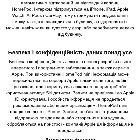
автоматично відтворений на відповідній колонці
HomePod. Інтерком підтримується на iPhone, iPad, Apple
Watch, AirPods і CarPlay, тому отримувати повідомлення
зможуть всі, хто знаходиться в будинку, а відправляти їх
можна, навіть коли ви гуляєте у дворі або перебуваєте далеко
від будинку.
Безпека і конфіденційність даних понад усе
Безпека і конфіденційність лежать в основі розробки всього
апаратного і програмного забезпечення, а також сервісів
Apple. При використанні HomePod mini інформація може
пересилатися на сервери Apple тільки після того, як Siri
розпізнає голос користувача локально на пристрої або
користувач активує Siri дотиком. Запити не прив'язані до Apple
ID користувача, і особиста інформація не продається
рекламодавцям або іншим організаціям. HomePod mini
працює спільно з iPhone. Запити, пов'язані з отриманням і
відправкою повідомлень або створенням нагадувань,
обробляються на пристрої - компанії Apple ця інформація не
передається.