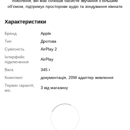
покоління, він має сочніше басисте звучання з більшим
обʼємом, підтримує просторове аудіо та зондування кімнати
Характеристики
Бренд
Apple
Тип
Дротова
Сумісність
AirPlay 2
Інтерфейс
AirPlay
підключення
Вага
345 г
Комплект
документація, 20W адаптер живлення
Термін гарантії,
3 від магазину
міс.