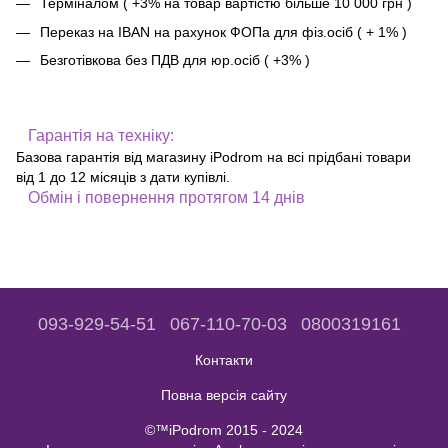
Терміналом ( +3% на товар вартістю більше 10 000 грн )
Переказ на IBAN на рахунок ФОПа для фіз.осіб ( + 1% )
Безготівкова без ПДВ для юр.осіб ( +3% )
Гарантія на техніку:
Базова гарантія від магазину iPodrom на всі прідбані товари
від 1 до 12 місяців з дати купівлі.
Обмін і повернення протягом 14 днів
093-929-54-51
067-110-70-03
0800319161
Контакти
Повна версія сайту
©™iPodrom 2015 - 2024