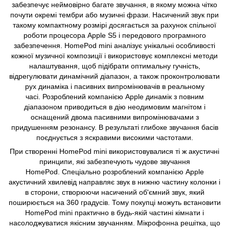
забезпечує неймовірно багате звучання, в якому можна чітко
почути окремі тембри або музичні фрази. Насичений звук при
такому компактному розмірі досягається за рахунок спільної
роботи процесора Apple S5 і передового програмного
забезпечення. HomePod mini аналізує унікальні особливості
кожної музичної композиції і використовує комплексні методи
налаштування, щоб підібрати оптимальну гучність,
відрегулювати динамічний діапазон, а також проконтролювати
рух динаміка і пасивних випромінювачів в реальному
часі. Розроблений компанією Apple динамік з повним
діапазоном приводиться в дію неодимовим магнітом і
оснащений двома пасивними випромінювачами з
придушенням резонансу. В результаті глибоке звучання басів
поєднується з яскравими високими частотами.
При створенні HomePod mini використовувалися ті ж акустичні
принципи, які забезпечують чудове звучання
HomePod. Спеціально розроблений компанією Apple
акустичний хвилевід направляє звук в нижню частину колонки і
в сторони, створюючи насичений об'ємний звук, який
поширюється на 360 градусів. Тому покупці можуть встановити
HomePod mini практично в будь-якій частині кімнати і
насолоджуватися якісним звучанням. Мікрофонна решітка, що