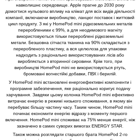
навколишнє середовище. Apple прагне до 2030 року
домогтися нульового впливу на клімат для всіх видів діяльності
компанії, включаючи виробництво, ланцюг поставок і життєвий
цикл продукту. З які у HomePod mini рідкоземельних металів
переробленими є 99%, а для неодимового магніту
використовуються тільки перероблені рідкоземельні
метали. Безшовна сітчаста тканина на 90% складається з
переробленого пластику, а вся целюлоза для упаковки
надходить з раціонально використовуваних лісів або
виробляється з вторинної сировини. Крім того, при
виробництві HomePod mini не використовується ртуть,
бромовані вогнестійкі добавки, ПВХ і берилій.
У HomePod mini встановлені енергоефективні компоненти і
програмне забезпечення, яке раціонально коригує подачу
харчування. Завдяки цьому колонка HomePod mini ефективно
витрачає енергію в режимі низького споживання, в якому він
перебуває більшу частину часу. Таким чином, HomePod mini
починає економити енергію відразу з моменту першого
включення. HomePod mini споживає на 75% менше енергії, ніж
зазначено в самих суворих вимогах ENERGY STAR.
Також можна розглядати старшого брата HomePod 2-го