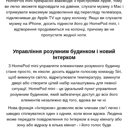
HomePod mini прекрасно взаємодіє з пристроями Apple, тому
ви легко зможете відповідати на дзвінки, слухати музику з Mac і
отримувати максимум задоволення від перегляду телевізора,
підключивши до Apple TV ще одну колонку. Якщо ви слухаєте
музику на iPhone, досить піднести його до HomePod mini, і
відтворення продовжиться на колонці, причому ви не
пропустите жодної ноти.
Управління розумним будинком і новий
Інтерком
З HomePod mini управляти елементами розумного будинку
стане просто, як ніколи: досить віддати голосову команду Siri,
щоб вимкнути світло, відрегулювати температуру, замкнути
двері або створити цілий набір налаштувань для певної
ситуації. HomePod mini - це ідеальний пункт управління
розумним будинком, який забезпечує доступ до всіх його
елементів незалежно від того, вдома ви чи ні.
Нова функція «Інтерком» дозволяє всім членам сім'ї легко і
швидко спілкуватися один з одним, коли вони вдома. Людина
може передати повідомлення по Інтерком в іншу кімнату або
зону або відразу в кілька кімнат - і його голос буде