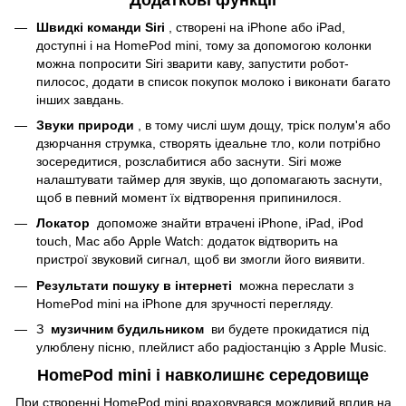
Додаткові функції
Швидкі команди Siri
, створені на iPhone або iPad,
доступні і на HomePod mini, тому за допомогою колонки
можна попросити Siri зварити каву, запустити робот-
пилосос, додати в список покупок молоко і виконати багато
інших завдань.
Звуки природи
, в тому числі шум дощу, тріск полум'я або
дзюрчання струмка, створять ідеальне тло, коли потрібно
зосередитися, розслабитися або заснути. Siri може
налаштувати таймер для звуків, що допомагають заснути,
щоб в певний момент їх відтворення припинилося.
Локатор
допоможе знайти втрачені iPhone, iPad, iPod
touch, Mac або Apple Watch: додаток відтворить на
пристрої звуковий сигнал, щоб ви змогли його виявити.
Результати пошуку в інтернеті
можна переслати з
HomePod mini на iPhone для зручності перегляду.
З
музичним будильником
ви будете прокидатися під
улюблену пісню, плейлист або радіостанцію з Apple Music.
HomePod mini і навколишнє середовище
При створенні HomePod mini враховувався можливий вплив на