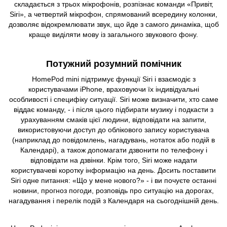
складається з трьох мікрофонів, розпізнає команди «Привіт,
Siri», а четвертий мікрофон, спрямований всередину колонки,
дозволяє відокремлювати звук, що йде з самого динаміка, щоб
краще виділяти мову із загального звукового фону.
Потужний розумний помічник
HomePod mini підтримує функції Siri і взаємодіє з
користувачами iPhone, враховуючи їх індивідуальні
особливості і специфіку ситуації. Siri може визначити, хто саме
віддає команду, - і після цього підбирати музику і подкасти з
урахуванням смаків цієї людини, відповідати на запити,
використовуючи доступ до облікового запису користувача
(наприклад до повідомлень, нагадувань, нотаток або подій в
Календарі), а також допомагати дзвонити по телефону і
відповідати на дзвінки. Крім того, Siri може надати
користувачеві коротку інформацію на день. Досить поставити
Siri одне питання: «Що у мене нового?» - і ви почуєте останні
новини, прогноз погоди, розповідь про ситуацію на дорогах,
нагадування і перелік подій з Календаря на сьогоднішній день.