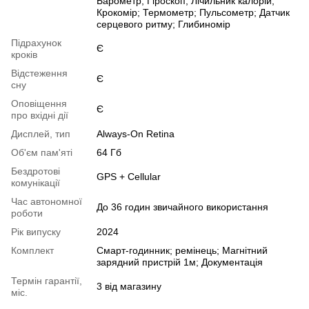
Барометр; Гіроскоп; Лічильник калорій;
Крокомір; Термометр; Пульсометр; Датчик
серцевого ритму; Глибиномір
Підрахунок
Є
кроків
Відстеження
Є
сну
Оповіщення
Є
про вхідні дії
Дисплей, тип
Always-On Retina
Об'єм пам'яті
64 Гб
Бездротові
GPS + Cellular
комунікації
Час автономної
До 36 годин звичайного використання
роботи
Рік випуску
2024
Комплект
Смарт-годинник; ремінець; Магнітний
зарядний пристрій 1м; Документація
Термін гарантії,
3 від магазину
міс.