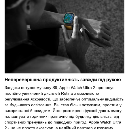
Неперевершена продуктивність завжди під рукою
Завдяки потужному чипу S9, Apple Watch Ultra 2 пропонує
постійно увімкнений дисплей Retina з можливістю
регулювання яскравості, що забезпечує оптимальну видимість
за будь-якого освітлення. Він став більш потужним, простим у
використанні й швидким. Його розширені функції дають змогу
налаштувати годинник практично під будь-яку діяльність, від
спортивних тренувань до підводних пригод. Apple Watch Ultra
2 - це не просто аксесуар, а надійний партнер у кожному