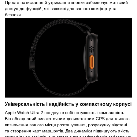
Просте натискання й утримання кнопки забезпечує миттєвий
доступ до функцій, які важливі для вашого комфорту та
безпеки.
Універсальність і надійність у компактному корпусі
Apple Watch Ultra 2 поєднує в собі потужність і компактність.
Він обладнаний високоточним двочастотним GPS для точного
визначення вашого місця розташування, розрахунку відстані
та створення карт маршрутів. Два динаміки підвищують якість
звуку під час дзвінків, а система з трьох мікрофонів забезпечує