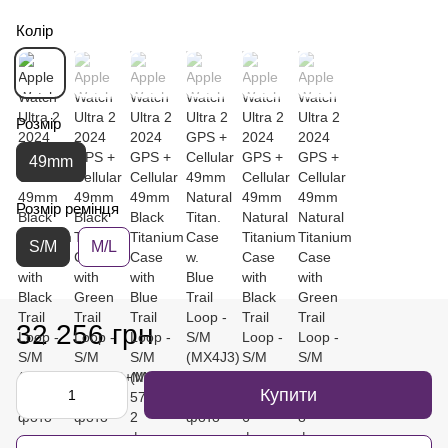
Колір
Розмір
49mm
Розмір ремінця
S/M
M/L
32 256 грн
Купити