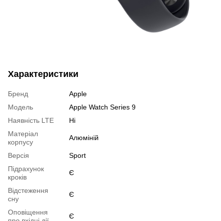
Характеристики
Бренд
Apple
Модель
Apple Watch Series 9
Наявність LTE
Ні
Матеріал
Алюміній
корпусу
Версія
Sport
Підрахунок
Є
кроків
Відстеження
Є
сну
Оповіщення
Є
про вхідні дії