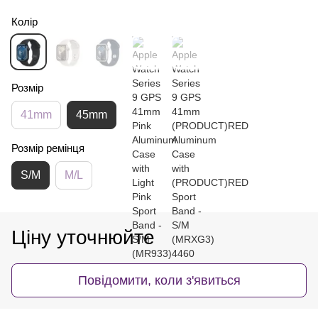
Колір
Розмір
41mm
45mm
Розмір ремінця
S/M
M/L
Ціну уточнюйте
Повідомити, коли з'явиться