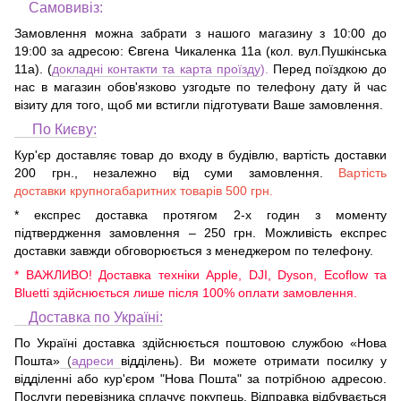
Самовивіз:
Замовлення можна забрати з нашого магазину з 10:00 до
19:00 за адресою:
Євгена Чикаленка 11а (кол. вул.Пушкінська
11а)
. (
докладні контакти та карта проїзду
).
Перед поїздкою до
нас в магазин обов'язково узгодьте по телефону дату й час
візиту для того, щоб ми встигли підготувати Ваше замовлення.
По Києву:
Кур'єр доставляє товар до входу в будівлю, вартість доставки
200 грн., незалежно від суми замовлення.
Вартість
доставки крупногабаритних товарів 500 грн.
* експрес доставка протягом 2-х годин з моменту
підтвердження замовлення – 250 грн. Можливість експрес
доставки завжди обговорюється з менеджером по телефону.
* ВАЖЛИВО! Доставка техніки Apple, DJI, Dyson, Ecoflow та
Bluetti здійснюється лише після 100% оплати замовлення.
Доставка по Україні:
По Україні доставка здійснюється поштовою службою «Нова
Пошта»
(
адреси
відділень). Ви можете отримати посилку у
відділенні або кур'єром "Нова Пошта" за потрібною адресою.
Послуги перевізника сплачує покупець. Відправка відбувається