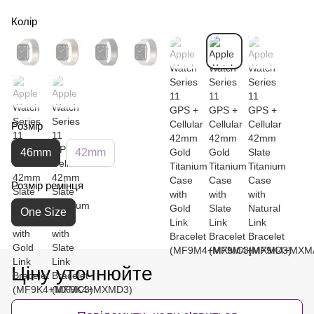
Колір
Розмір
46mm
42mm
Розмір ремінця
One Size
Ціну уточнюйте