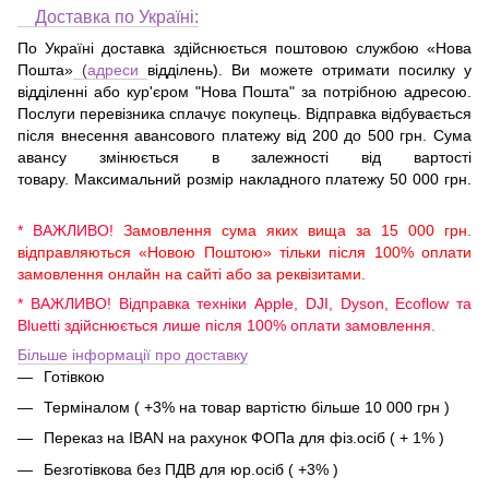
Доставка по Україні:
По Україні доставка здійснюється поштовою службою «Нова
Пошта»
(
адреси
відділень). Ви можете отримати посилку у
відділенні або кур'єром "Нова Пошта" за потрібною адресою.
Послуги перевізника сплачує покупець. Відправка відбувається
після внесення авансового платежу від 200 до 500 грн. Сума
авансу змінюється в залежності від вартості
товару. Максимальний розмір накладного платежу 50 000 грн.
* ВАЖЛИВО!
Замовлення сума яких вища за 15 000 грн.
відправляються «Новою Поштою» тільки після 100% оплати
замовлення онлайн на сайті або за реквізитами.
* ВАЖЛИВО! Відправка техніки Apple, DJI, Dyson, Ecoflow та
Bluetti здійснюється лише після 100% оплати замовлення.
Більше інформації про доставку
Готівкою
Терміналом ( +3% на товар вартістю більше 10 000 грн )
Переказ на IBAN на рахунок ФОПа для фіз.осіб ( + 1% )
Безготівкова без ПДВ для юр.осіб ( +3% )