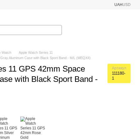
UAH
USD
e Watch
Apple Watch Series 11
Gray Aluminum Case with Black Sport Band - M/L (MEQX4)
ies 11 GPS 42mm Space
Артикул
111180-
se with Black Sport Band -
1