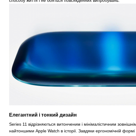
способу життя і не бояться повсякденних випробувань.
Елегантний і тонкий дизайн
Series 11 відрізняються витонченим і мінімалістичним зовнішн
найтоншими Apple Watch в історії. Завдяки ергономічній формі 