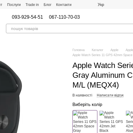
Укр
нт
Послуги
Trade in
Блог
Контакти
093-929-54-51
067-110-70-03
Головна
Каталог
Apple
Appl
Apple Watch Series 11 GPS 42mm Space 
Apple Watch Ser
Gray Aluminum Ca
M/L (MEQX4)
В наявності
Написати відгук
Виберіть колір