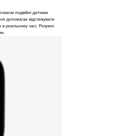
ючаючи подвійні датчики
ння допомагає відстежувати
я в реальному часі. Розумні
ми.