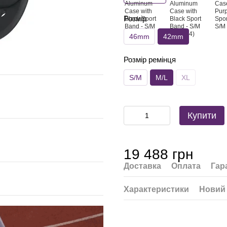
Розмір
46mm
42mm
Розмір ремінця
S/M
M/L
XL
Купити
19 488 грн
Доставка
Оплата
Гар
Характеристики
Новий 