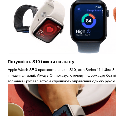
Потужність S10 і жести на льоту
Apple Watch SE 3 працюють на чипі S10, як в Series 11 і Ultra 3
і плавні анімації. Always-On показує ключову інформацію без п
торкання і рух зап'ястком спрощують управління однією рукою