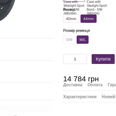
Розмір
40mm
44mm
Розмір ремінця
S/M
M/L
Купити
14 784 грн
Доставка
Оплата
Гар
Характеристики
Новий 