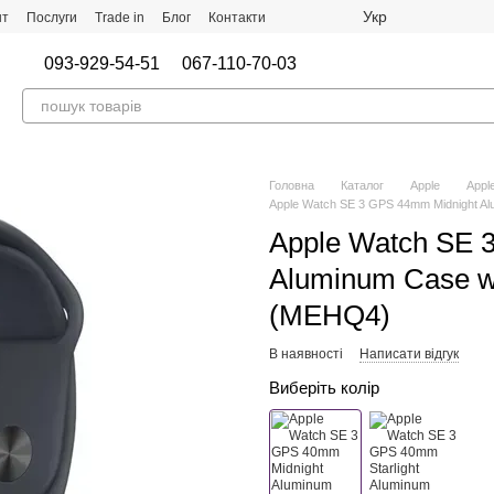
Укр
нт
Послуги
Trade in
Блог
Контакти
093-929-54-51
067-110-70-03
Головна
Каталог
Apple
Appl
Apple Watch SE 3 GPS 44mm Midnight Alu
Apple Watch SE 
Aluminum Case wi
(MEHQ4)
В наявності
Написати відгук
Виберіть колір