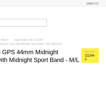
UAH
USD
e Watch
Apple Watch SE 3 (2025)
minum Case with Midnight Sport Band - M/L (MEHQ4)
3 GPS 44mm Midnight
Артикул
111244-
th Midnight Sport Band - M/L
3