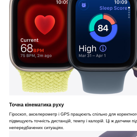
Точна кінематика руху
Гіроскоп, акселерометр і GPS працюють спільно для коректного
підвищують точність дистанцій, темпу і калорій. Ці ж датчики п
непередбачених ситуаціях.