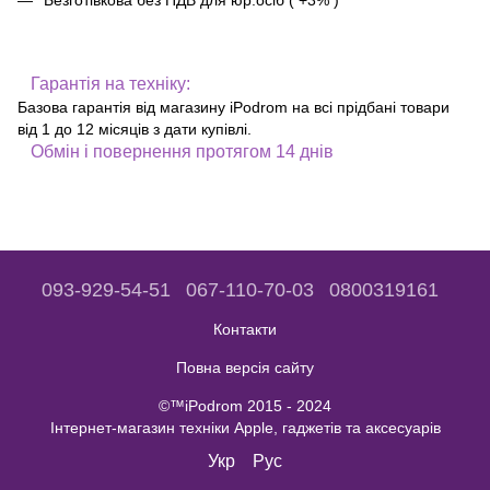
Безготівкова без ПДВ для юр.осіб ( +3% )
Гарантія на техніку:
Базова гарантія від магазину iPodrom на всі прідбані товари
від 1 до 12 місяців з дати купівлі.
Обмін і повернення протягом 14 днів
093-929-54-51
067-110-70-03
0800319161
Контакти
Повна версія сайту
©™iPodrom 2015 - 2024
Інтернет-магазин техніки Apple, гаджетів та аксесуарів
Укр
Рус