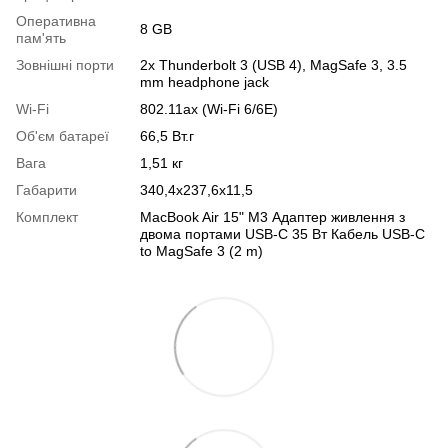
Оперативна
8 GB
пам'ять
Зовнішні порти
2x Thunderbolt 3 (USB 4), MagSafe 3, 3.5
mm headphone jack
Wi-Fi
802.11ax (Wi-Fi 6/6E)
Об'єм батареї
66,5 Вт.г
Вага
1,51 кг
Габарити
340,4x237,6x11,5
Комплект
MacBook Air 15" M3 Адаптер живлення з
двома портами USB-C 35 Вт Кабель USB-C
to MagSafe 3 (2 m)