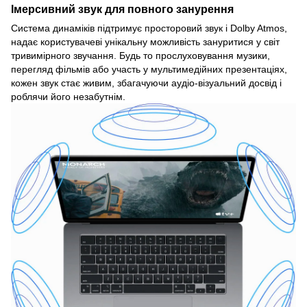
Імерсивний звук для повного занурення
Система динаміків підтримує просторовий звук і Dolby Atmos,
надає користувачеві унікальну можливість зануритися у світ
тривимірного звучання. Будь то прослуховування музики,
перегляд фільмів або участь у мультимедійних презентаціях,
кожен звук стає живим, збагачуючи аудіо-візуальний досвід і
роблячи його незабутнім.