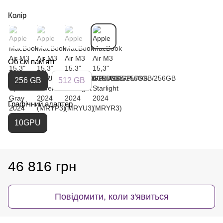
Колір
Об'єм пам'яті
256 GB
512 GB
Графічний адаптер
10GPU
46 816 грн
Повідомити, коли з'явиться