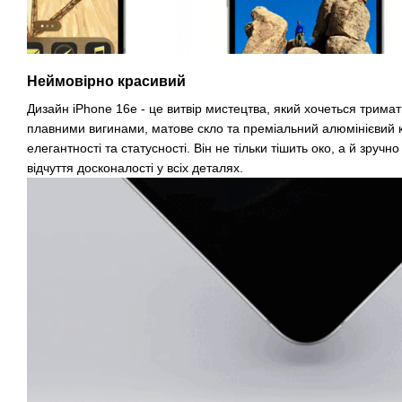
Неймовірно красивий
Дизайн iPhone 16e - це витвір мистецтва, який хочеться тримат
плавними вигинами, матове скло та преміальний алюмінієвий
елегантності та статусності. Він не тільки тішить око, а й зручн
відчуття досконалості у всіх деталях.