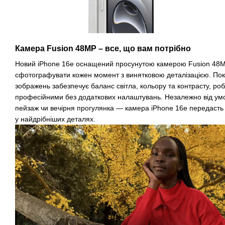
Камера Fusion 48MP – все, що вам потрібно
Новий iPhone 16e оснащений просунутою камерою Fusion 48M
сфотографувати кожен момент з винятковою деталізацією. По
зображень забезпечує баланс світла, кольору та контрасту, ро
професійними без додаткових налаштувань. Незалежно від ум
пейзаж чи вечірня прогулянка — камера iPhone 16e передасть 
у найдрібніших деталях.