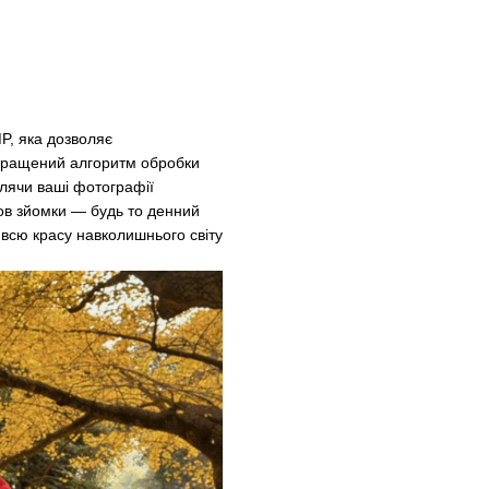
P, яка дозволяє
кращений алгоритм обробки
блячи ваші фотографії
ов зйомки — будь то денний
всю красу навколишнього світу