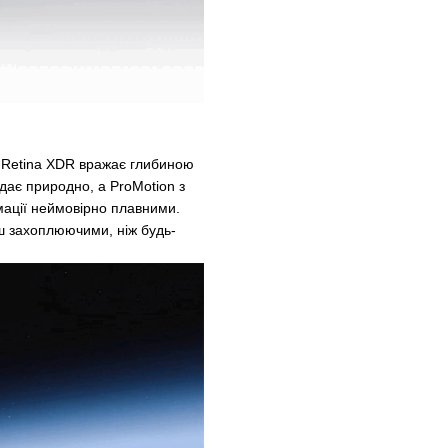
er Retina XDR вражає глибиною
ядає природно, а ProMotion з
ації неймовірно плавними.
ьш захоплюючими, ніж будь-