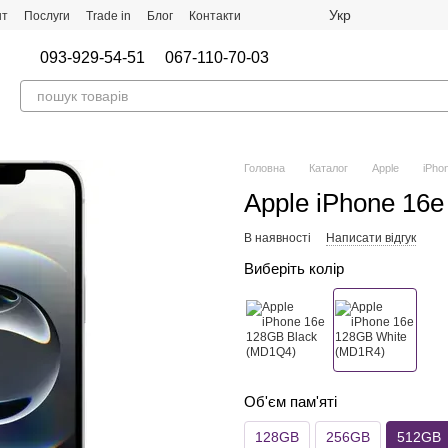
Укр
нт
Послуги
Trade in
Блог
Контакти
093-929-54-51
067-110-70-03
Головна
Каталог
Apple
iPho
Apple iPhone 16
В наявності
Написати відгук
Виберіть колір
Об'єм пам'яті
128GB
256GB
512GB