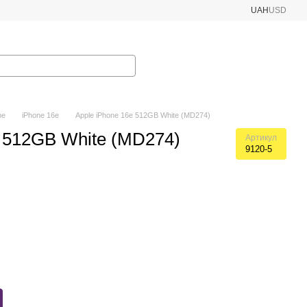
UAH
USD
ne
iPhone 16e
Apple iPhone 16e 512GB White (MD274)
e 512GB White (MD274)
Артикул
9120-5