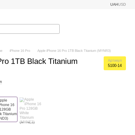
UAH
USD
ne
iPhone 16 Pro
Apple iPhone 16 Pro 1TB Black Titanium (MYNR3)
Pro 1TB Black Titanium
Артикул
5100-14
к