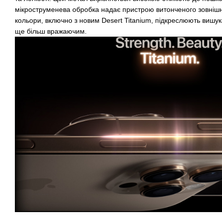
мікроструменева обробка надає пристрою витонченого зовнішн
кольори, включно з новим Desert Titanium, підкреслюють вишук
ще більш вражаючим.