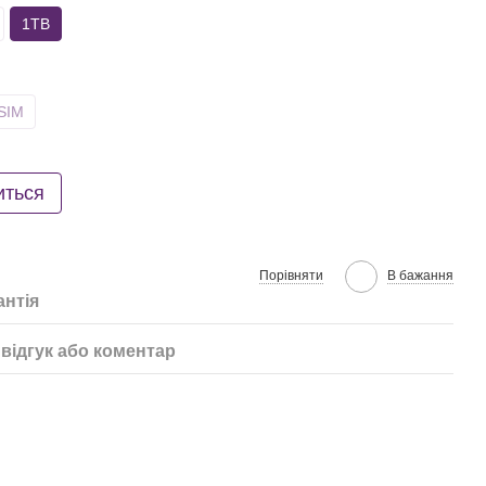
1TB
SIM
иться
Порівняти
В бажання
антія
відгук або коментар