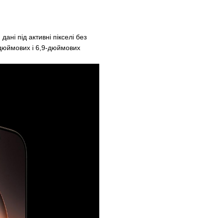
ані під активні пікселі без
-дюймових і 6,9-дюймових