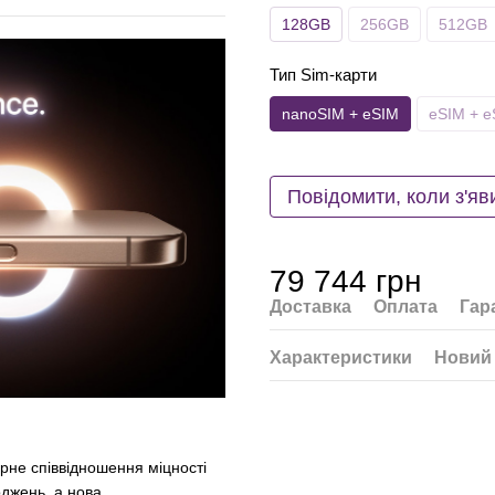
128GB
256GB
512GB
Тип Sim-карти
nanoSIM + eSIM
eSIM + e
Повідомити, коли з'яв
79 744 грн
Доставка
Оплата
Гар
Характеристики
Новий 
ірне співвідношення міцності
оджень, а нова