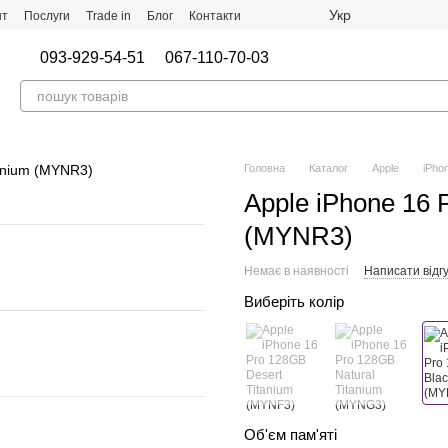
Укр
нт
Послуги
Trade in
Блог
Контакти
093-929-54-51
067-110-70-03
Головна
Каталог
Apple
iPho
Apple iPhone 16 
(MYNR3)
Немає в наявності
Написати відгу
Виберіть колір
Об'єм пам'яті