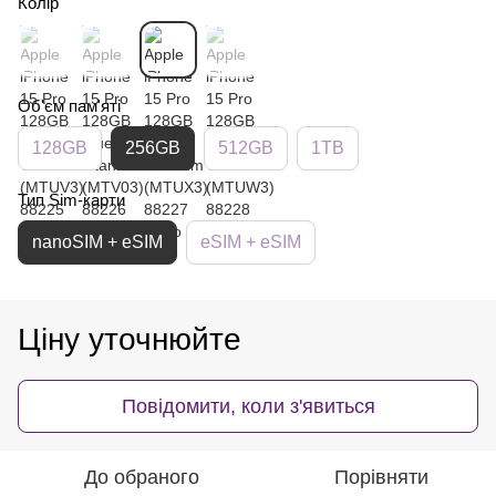
Колір
Об'єм пам'яті
128GB
256GB
512GB
1TB
Тип Sim-карти
nanoSIM + eSIM
eSIM + eSIM
Ціну уточнюйте
Повідомити, коли з'явиться
До обраного
Порівняти