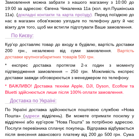
Замовлення можна забрати з нашого магазину з 10:00 до
19:00 за адресою:
Євгена Чикаленка 11а (кол. вул.Пушкінська
11а)
. (
докладні контакти та карта проїзду
).
Перед поїздкою до
нас в магазин обов'язково узгодьте по телефону дату й час
візиту для того, щоб ми встигли підготувати Ваше замовлення.
По Києву:
Кур'єр доставляє товар до входу в будівлю, вартість доставки
200 грн., незалежно від суми замовлення.
Вартість
доставки крупногабаритних товарів 500 грн.
* експрес доставка протягом 2-х годин з моменту
підтвердження замовлення – 250 грн. Можливість експрес
доставки завжди обговорюється з менеджером по телефону.
* ВАЖЛИВО! Доставка техніки Apple, DJI, Dyson, Ecoflow та
Bluetti здійснюється лише після 100% оплати замовлення.
Доставка по Україні:
По Україні доставка здійснюється поштовою службою «Нова
Пошта»
(
адреси
відділень). Ви можете отримати посилку у
відділенні або кур'єром "Нова Пошта" за потрібною адресою.
Послуги перевізника сплачує покупець. Відправка відбувається
після внесення авансового платежу від 200 до 500 грн. Сума