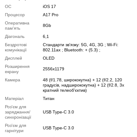
ОС
iOS 17
Процесор
A17 Pro
Оперативна
8Gb
пам'ять
Діагональ
6,1
Бездротові
Стандарти зв'язку: 5G, 4G, 3G ; Wi-Fi:
комунікації
802.11ax ; Bluetooth: + (5.3) ;
Дисплей
OLED
Розширення
2556x1179
екрану
Камера
48 (f/1.78, ширококутна) + 12 (f/2.2, 120
градусів, надширококутна) + 12 (f/2.8, 3х
кратний телеоб'єктив)
Матеріал
Титан
Роз'єм для
заряджання/
USB Type-C 3.0
синхронізації
Роз'єм для
USB Type-C 3.0
гарнітури