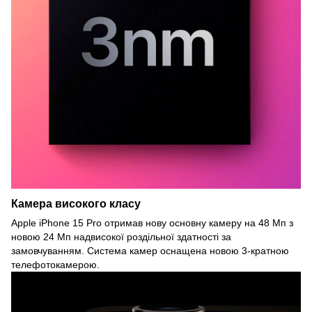
Камера високого класу
Apple iPhone 15 Pro отримав нову основну камеру на 48 Мп з
новою 24 Мп надвисокої роздільної здатності за
замовчуванням. Система камер оснащена новою 3-кратною
телефотокамерою.