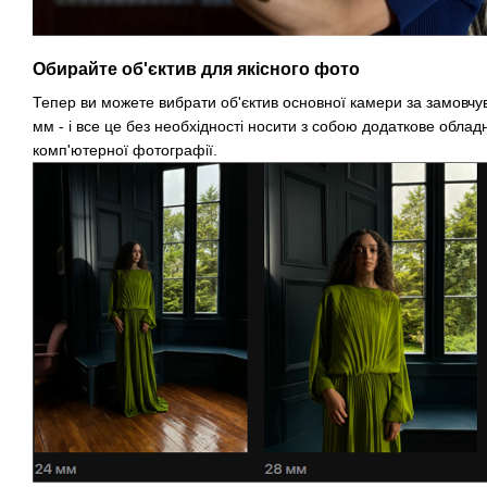
Обирайте об'єктив для якісного фото
Тепер ви можете вибрати об'єктив основної камери за замовчу
мм - і все це без необхідності носити з собою додаткове обла
комп'ютерної фотографії.