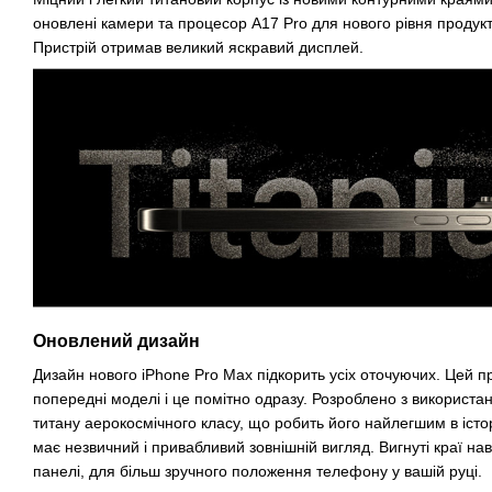
оновлені камери та процесор A17 Pro для нового рівня продукти
Пристрій отримав великий яскравий дисплей.
Оновлений дизайн
Дизайн нового iPhone Pro Max підкорить усіх оточуючих. Цей п
попередні моделі і це помітно одразу. Розроблено з використа
титану аерокосмічного класу, що робить його найлегшим в істо
має незвичний і привабливий зовнішній вигляд. Вигнуті краї на
панелі, для більш зручного положення телефону у вашій руці.