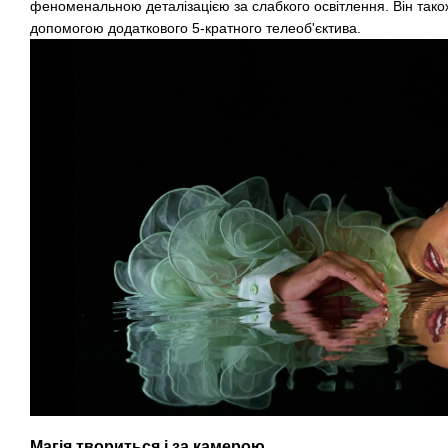
феноменальною деталізацією за слабкого освітлення. Він також
допомогою додаткового 5-кратного телеоб'єктива.
Магія твориться і за камерою