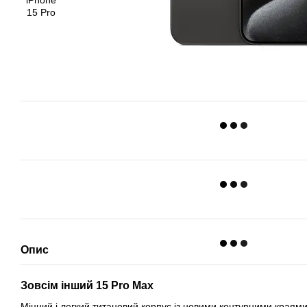
Опис
Зовсім інший 15 Pro Max
Міцний і легкий титановий корпус із новими контурними краями,