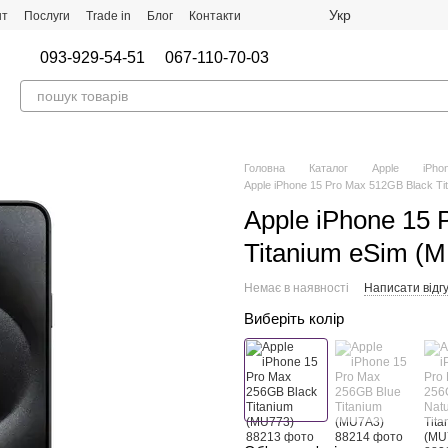
Укр
нт
Послуги
Trade in
Блог
Контакти
093-929-54-51
067-110-70-03
Головна
Каталог
Apple
iPho
Apple iPhone 15 Pro Max 512GB Black T
Apple iPhone 15 
Titanium eSim (
Немає в наявності
Написати відгу
Виберіть колір