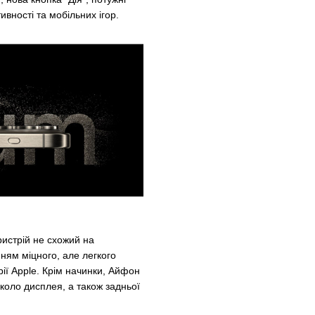
вності та мобільних ігор.
ристрій не схожий на
нням міцного, але легкого
рії Apple. Крім начинки, Айфон
вколо дисплея, а також задньої