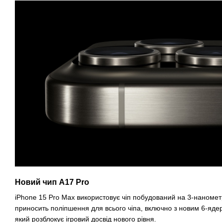
Новий чип A17 Pro
iPhone 15 Pro Max використовує чіп побудований на 3-наномет
приносить поліпшення для всього чіпа, включно з новим 6-яд
який розблокує ігровий досвід нового рівня.