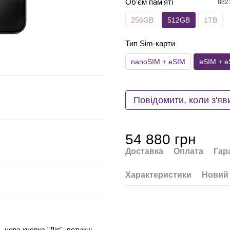
Об'єм пам'яті
256GB
512GB
1TB
Тип Sim-карти
nanoSIM + eSIM
eSIM + e
Повідомити, коли з'яв
54 880 грн
Доставка
Оплата
Гар
Характеристики
Новий 
 нова кнопка "Дія", потужні