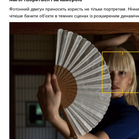
Фотонний двигун приносить користь не тільки портретам. Нічн
чіткіше бачити об'єкти в темних сценах із розширеним динаміч