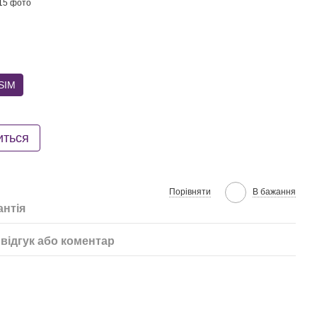
SIM
иться
Порівняти
В бажання
антія
відгук або коментар