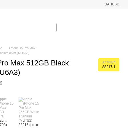
UAH
USD
ne
iPhone 15 Pro Max
itanium eSim (MU6A3)
Pro Max 512GB Black
Артикул
88217-1
MU6A3)
к