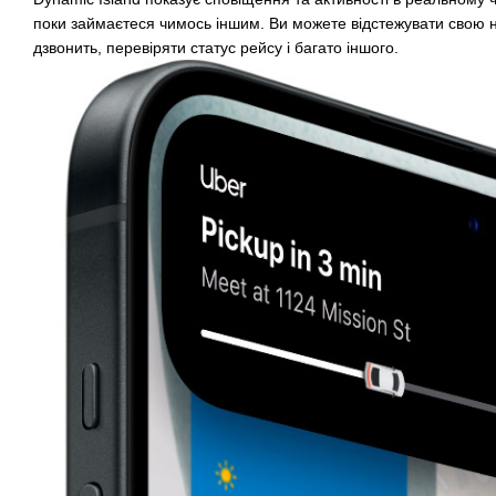
поки займаєтеся чимось іншим. Ви можете відстежувати свою на
дзвонить, перевіряти статус рейсу і багато іншого.