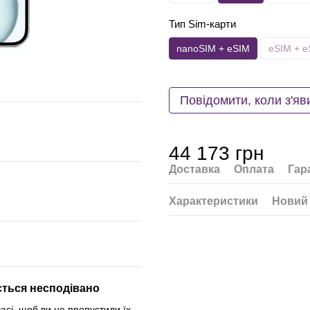
Тип Sim-карти
nanoSIM + eSIM
eSIM + e
Повідомити, коли з'яв
44 173 грн
Доставка
Оплата
Гар
Характеристики
Новий 
яється несподівано
асі, щоб ви не пропустили їх,