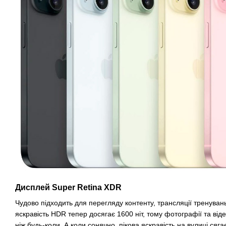
Дисплей Super Retina XDR
Чудово підходить для перегляду контенту, трансляції тренувань 
яскравість HDR тепер досягає 1600 ніт, тому фотографії та ві
ніж будь-коли. А коли сонячно, пікова яскравість на вулиці сягає