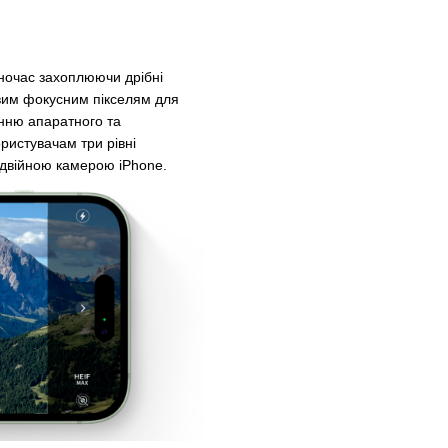
дночас захоплюючи дрібні
овим фокусним пікселям для
нню апаратного та
ристувачам три рівні
подвійною камерою iPhone.