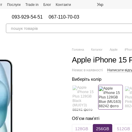
Укр
нт
Послуги
Trade in
Блог
Контакти
093-929-54-51
067-110-70-03
Головна
Каталог
Apple
iPho
Apple iPhone 15 
Немає в наявності
Написати відгу
Виберіть колір
Об'єм пам'яті
128GB
256GB
512GB