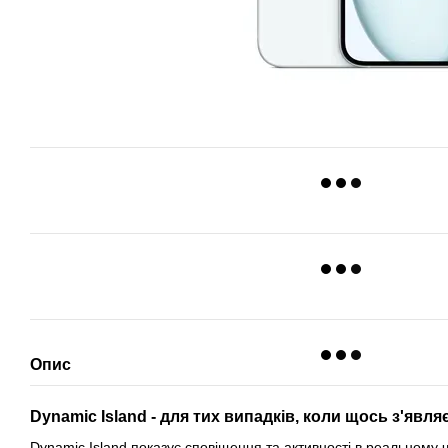
Опис
Dynamic Island - для тих випадків, коли щось з'явл
Dynamic Island показує сповіщення та активності в реальному ч