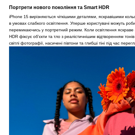
Портрети нового покоління та Smart HDR
iPhone 15 вирізняються чіткішими деталями, яскравішими ко
в умовах слабкого освітлення. Уперше користувачі можуть роби
перемикаючись у портретний режим. Коли освітлення яскраве 
HDR фіксує об'єкти та тло з реалістичнішим відтворенням тонів
світлі фотографії, насичені півтони та глибші тіні під час перег