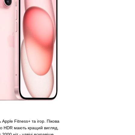
Apple Fitness+ та ігор. Пікова
део HDR мають кращий вигляд,
 2000 ніт - удвічі яскравіше,